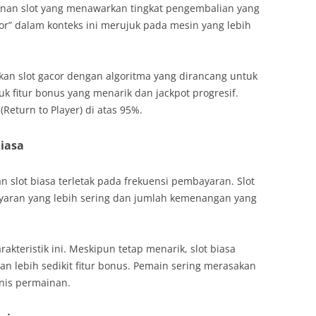
inan slot yang menawarkan tingkat pengembalian yang
cor” dalam konteks ini merujuk pada mesin yang lebih
an slot gacor dengan algoritma yang dirancang untuk
k fitur bonus yang menarik dan jackpot progresif.
Return to Player) di atas 95%.
Biasa
n slot biasa terletak pada frekuensi pembayaran. Slot
aran yang lebih sering dan jumlah kemenangan yang
karakteristik ini. Meskipun tetap menarik, slot biasa
n lebih sedikit fitur bonus. Pemain sering merasakan
nis permainan.