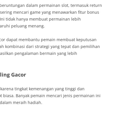
beruntungan dalam permainan slot, termasuk return
ain sering mencari game yang menawarkan fitur bonus
. Ini tidak hanya membuat permainan lebih
aruhi peluang menang.
gacor dapat membantu pemain membuat keputusan
lah kombinasi dari strategi yang tepat dan pemilihan
asilkan pengalaman bermain yang lebih
ling Gacor
l karena tingkat kemenangan yang tinggi dan
t biasa. Banyak pemain mencari jenis permainan ini
dalam meraih hadiah.