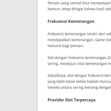
Pemain yang cermat bisa mempelajar
Namun, tetap diingat bahwa hasil s
Frekuensi Kemenangan
Frekuensi kemenangan terdiri dari 
mendapatkan kemenangan. Game slot 
menarik bagi pemain.
Slot dengan frekuensi kemenangan 
sering, meskipun nilai kemenangan mu
Sebaliknya, slot dengan frekuensi 
yang lebih besar ketika hadiah munc
mereka antara sering menang dengan 
Provider Slot Terpercaya