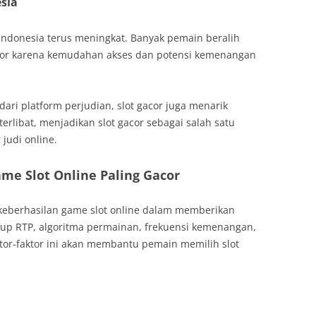
esia
i Indonesia terus meningkat. Banyak pemain beralih
gacor karena kemudahan akses dan potensi kemenangan
ri platform perjudian, slot gacor juga menarik
terlibat, menjadikan slot gacor sebagai salah satu
 judi online.
e Slot Online Paling Gacor
eberhasilan game slot online dalam memberikan
up RTP, algoritma permainan, frekuensi kemenangan,
tor-faktor ini akan membantu pemain memilih slot