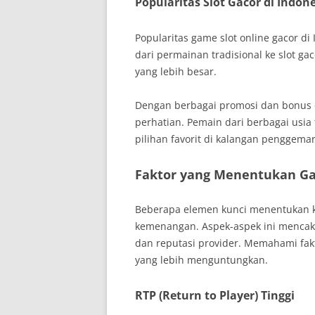
Popularitas Slot Gacor di Indon
Popularitas game slot online gacor d
dari permainan tradisional ke slot 
yang lebih besar.
Dengan berbagai promosi dan bonus da
perhatian. Pemain dari berbagai usia 
pilihan favorit di kalangan penggemar
Faktor yang Menentukan Gam
Beberapa elemen kunci menentukan k
kemenangan. Aspek-aspek ini mencak
dan reputasi provider. Memahami fak
yang lebih menguntungkan.
RTP (Return to Player) Tinggi