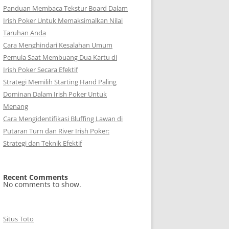
Panduan Membaca Tekstur Board Dalam
Irish Poker Untuk Memaksimalkan Nilai
Taruhan Anda
Cara Menghindari Kesalahan Umum
Pemula Saat Membuang Dua Kartu di
Irish Poker Secara Efektif
Strategi Memilih Starting Hand Paling
Dominan Dalam Irish Poker Untuk
Menang
Cara Mengidentifikasi Bluffing Lawan di
Putaran Turn dan River Irish Poker:
Strategi dan Teknik Efektif
Recent Comments
No comments to show.
Situs Toto