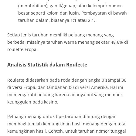
(merah/hitam), ganjil/genap, atau kelompok nomor
besar seperti kolom dan lusin. Pembayaran di bawah
taruhan dalam, biasanya 1:1 atau 2:1.
Setiap jenis taruhan memiliki peluang menang yang
berbeda, misalnya taruhan warna menang sekitar 48,6% di
roulette Eropa.
Analisis Statistik dalam Roulette
Roulette didasarkan pada roda dengan angka 0 sampai 36
di versi Eropa, dan tambahan 00 di versi Amerika. Hal ini
memengaruhi peluang karena adanya nol yang memberi
keunggulan pada kasino.
Peluang menang untuk tipe taruhan dihitung dengan
membagi jumlah kemungkinan hasil menang dengan total
kemungkinan hasil. Contoh, untuk taruhan nomor tunggal