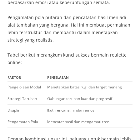
berdasarkan emosi atau keberuntungan semata.
Pengamatan pola putaran dan pencatatan hasil menjadi
alat tambahan yang berguna. Hal ini membuat permainan
lebih terstruktur dan membantu dalam menetapkan
strategi yang realistis.
Tabel berikut merangkum kunci sukses bermain roulette
online:
FAKTOR
PENJELASAN
Pengelolaan Modal
Menetapkan batas rugi dan target menang
Strategi Taruhan
Gabungan taruhan luar dan progresif
Disiplin
Ikuti rencana, hindari emosi
Pengamatan Pola
Mencatat hasil dan mengamati tren
Dengan kombinasi unsur ini, peluang untuk bermain lebih