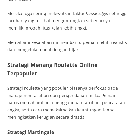
Mereka juga sering melewatkan faktor
house edge
, sehingga
taruhan yang terlihat menguntungkan sebenarnya
memiliki probabilitas kalah lebih tinggi.
Memahami kesalahan ini membantu pemain lebih realistis
dan mengelola modal dengan bijak.
Strategi Menang Roulette Online
Terpopuler
Strategi roulette yang populer biasanya berfokus pada
manajemen taruhan dan pengendalian risiko. Pemain
harus memahami pola penggandaan taruhan, pencatatan
angka, serta cara memaksimalkan keuntungan tanpa
meningkatkan kerugian secara drastis.
Strategi Martingale