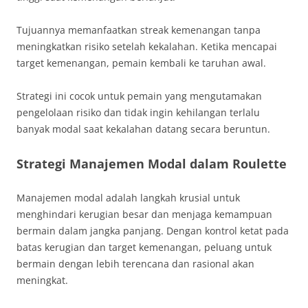
Tujuannya memanfaatkan streak kemenangan tanpa
meningkatkan risiko setelah kekalahan. Ketika mencapai
target kemenangan, pemain kembali ke taruhan awal.
Strategi ini cocok untuk pemain yang mengutamakan
pengelolaan risiko dan tidak ingin kehilangan terlalu
banyak modal saat kekalahan datang secara beruntun.
Strategi Manajemen Modal dalam Roulette
Manajemen modal adalah langkah krusial untuk
menghindari kerugian besar dan menjaga kemampuan
bermain dalam jangka panjang. Dengan kontrol ketat pada
batas kerugian dan target kemenangan, peluang untuk
bermain dengan lebih terencana dan rasional akan
meningkat.