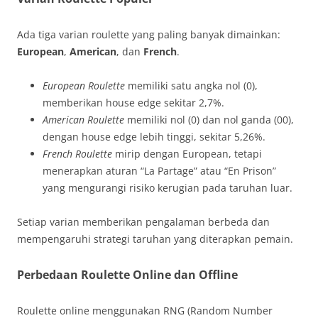
Ada tiga varian roulette yang paling banyak dimainkan:
European
,
American
, dan
French
.
European Roulette
memiliki satu angka nol (0),
memberikan house edge sekitar 2,7%.
American Roulette
memiliki nol (0) dan nol ganda (00),
dengan house edge lebih tinggi, sekitar 5,26%.
French Roulette
mirip dengan European, tetapi
menerapkan aturan “La Partage” atau “En Prison”
yang mengurangi risiko kerugian pada taruhan luar.
Setiap varian memberikan pengalaman berbeda dan
mempengaruhi strategi taruhan yang diterapkan pemain.
Perbedaan Roulette Online dan Offline
Roulette online menggunakan RNG (Random Number