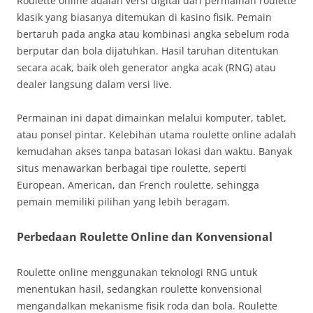
Roulette online adalah versi digital dari permainan roulette
klasik yang biasanya ditemukan di kasino fisik. Pemain
bertaruh pada angka atau kombinasi angka sebelum roda
berputar dan bola dijatuhkan. Hasil taruhan ditentukan
secara acak, baik oleh generator angka acak (RNG) atau
dealer langsung dalam versi live.
Permainan ini dapat dimainkan melalui komputer, tablet,
atau ponsel pintar. Kelebihan utama roulette online adalah
kemudahan akses tanpa batasan lokasi dan waktu. Banyak
situs menawarkan berbagai tipe roulette, seperti
European, American, dan French roulette, sehingga
pemain memiliki pilihan yang lebih beragam.
Perbedaan Roulette Online dan Konvensional
Roulette online menggunakan teknologi RNG untuk
menentukan hasil, sedangkan roulette konvensional
mengandalkan mekanisme fisik roda dan bola. Roulette