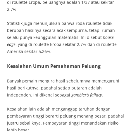
di roulette Eropa, peluangnya adalah 1/37 atau sekitar
2,7%.
Statistik juga menunjukkan bahwa roda roulette tidak
berubah hasilnya secara acak sempurna, tetapi rumah
selalu punya keunggulan matematis. Ini disebut
house
edge
, yang di roulette Eropa sekitar 2,7% dan di roulette
Amerika sekitar 5,26%.
Kesalahan Umum Pemahaman Peluang
Banyak pemain mengira hasil sebelumnya memengaruhi
hasil berikutnya, padahal setiap putaran adalah
independen. Ini dikenal sebagai
gambler’s fallacy
.
Kesalahan lain adalah menganggap taruhan dengan
pembayaran tinggi berarti peluang menang besar, padahal
justru sebaliknya. Pembayaran tinggi menandakan risiko
lebih besar.