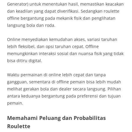
Generator) untuk menentukan hasil, memastikan keacakan
dan keadilan yang dapat diverifikasi. Sedangkan roulette
offline bergantung pada mekanik fisik dan penglihatan
langsung bola dan roda.
Online menyediakan kemudahan akses, variasi taruhan
lebih fleksibel, dan opsi taruhan cepat. Offline
memungkinkan interaksi sosial dan nuansa fisik yang tidak
bisa ditiru digital.
Waktu permainan di online lebih cepat dan tanpa
gangguan, sementara di offline pemain bisa lebih mudah
melihat gerakan bola dan dealer secara langsung. Pilihan
antara keduanya bergantung pada preferensi dan tujuan
pemain.
Memahami Peluang dan Probabilitas
Roulette