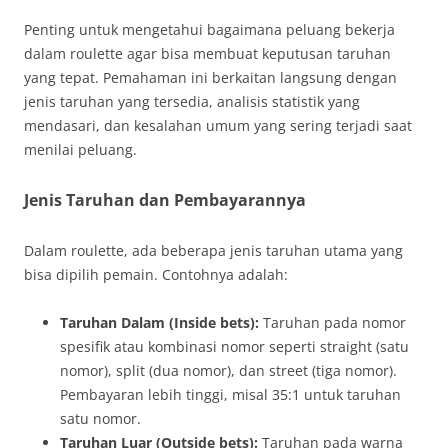
Penting untuk mengetahui bagaimana peluang bekerja
dalam roulette agar bisa membuat keputusan taruhan
yang tepat. Pemahaman ini berkaitan langsung dengan
jenis taruhan yang tersedia, analisis statistik yang
mendasari, dan kesalahan umum yang sering terjadi saat
menilai peluang.
Jenis Taruhan dan Pembayarannya
Dalam roulette, ada beberapa jenis taruhan utama yang
bisa dipilih pemain. Contohnya adalah:
Taruhan Dalam (Inside bets):
Taruhan pada nomor
spesifik atau kombinasi nomor seperti straight (satu
nomor), split (dua nomor), dan street (tiga nomor).
Pembayaran lebih tinggi, misal 35:1 untuk taruhan
satu nomor.
Taruhan Luar (Outside bets):
Taruhan pada warna