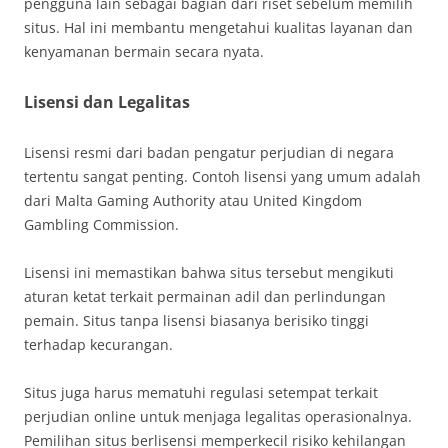
pengguna lain sebagai bagian dari riset sebelum memilih
situs. Hal ini membantu mengetahui kualitas layanan dan
kenyamanan bermain secara nyata.
Lisensi dan Legalitas
Lisensi resmi dari badan pengatur perjudian di negara
tertentu sangat penting. Contoh lisensi yang umum adalah
dari Malta Gaming Authority atau United Kingdom
Gambling Commission.
Lisensi ini memastikan bahwa situs tersebut mengikuti
aturan ketat terkait permainan adil dan perlindungan
pemain. Situs tanpa lisensi biasanya berisiko tinggi
terhadap kecurangan.
Situs juga harus mematuhi regulasi setempat terkait
perjudian online untuk menjaga legalitas operasionalnya.
Pemilihan situs berlisensi memperkecil risiko kehilangan