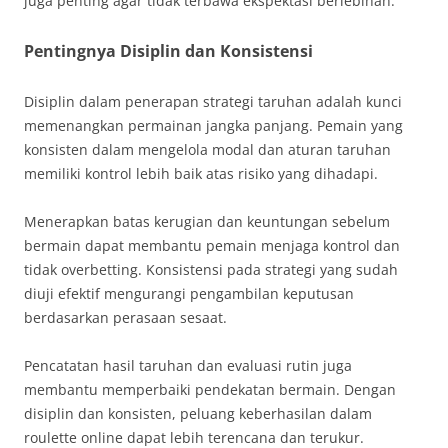
juga penting agar tidak terbawa ekspektasi berlebihan.
Pentingnya Disiplin dan Konsistensi
Disiplin dalam penerapan strategi taruhan adalah kunci
memenangkan permainan jangka panjang. Pemain yang
konsisten dalam mengelola modal dan aturan taruhan
memiliki kontrol lebih baik atas risiko yang dihadapi.
Menerapkan batas kerugian dan keuntungan sebelum
bermain dapat membantu pemain menjaga kontrol dan
tidak overbetting. Konsistensi pada strategi yang sudah
diuji efektif mengurangi pengambilan keputusan
berdasarkan perasaan sesaat.
Pencatatan hasil taruhan dan evaluasi rutin juga
membantu memperbaiki pendekatan bermain. Dengan
disiplin dan konsisten, peluang keberhasilan dalam
roulette online dapat lebih terencana dan terukur.