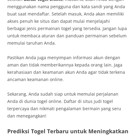
menggunakan nama pengguna dan kata sandi yang Anda
buat saat mendaftar. Setelah masuk, Anda akan memiliki
akses penuh ke situs dan dapat mulai menjelajahi
berbagai jenis permainan togel yang tersedia. Jangan lupa
untuk membaca aturan dan panduan permainan sebelum
memulai taruhan Anda.
Pastikan Anda juga menyimpan informasi akun dengan
aman dan tidak memberikannya kepada orang lain. Jaga
kerahasiaan dan keamanan akun Anda agar tidak terkena
ancaman keamanan online.
Sekarang, Anda sudah siap untuk memulai perjalanan
Anda di dunia togel online. Daftar di situs judi togel
terpercaya dan nikmati pengalaman bermain yang seru
dan menegangkan!
Prediksi Togel Terbaru untuk Meningkatkan