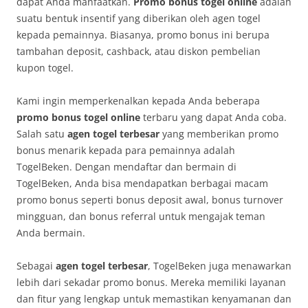
dapat Anda manfaatkan.
Promo bonus togel online
adalah
suatu bentuk insentif yang diberikan oleh agen togel
kepada pemainnya. Biasanya, promo bonus ini berupa
tambahan deposit, cashback, atau diskon pembelian
kupon togel.
Kami ingin memperkenalkan kepada Anda beberapa
promo bonus togel online
terbaru yang dapat Anda coba.
Salah satu
agen togel terbesar
yang memberikan promo
bonus menarik kepada para pemainnya adalah
TogelBeken. Dengan mendaftar dan bermain di
TogelBeken, Anda bisa mendapatkan berbagai macam
promo bonus seperti bonus deposit awal, bonus turnover
mingguan, dan bonus referral untuk mengajak teman
Anda bermain.
Sebagai
agen togel terbesar
, TogelBeken juga menawarkan
lebih dari sekadar promo bonus. Mereka memiliki layanan
dan fitur yang lengkap untuk memastikan kenyamanan dan