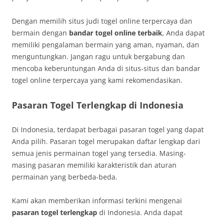
Dengan memilih situs judi togel online terpercaya dan
bermain dengan
bandar togel online terbaik
, Anda dapat
memiliki pengalaman bermain yang aman, nyaman, dan
menguntungkan. Jangan ragu untuk bergabung dan
mencoba keberuntungan Anda di situs-situs dan bandar
togel online terpercaya yang kami rekomendasikan.
Pasaran Togel Terlengkap di Indonesia
Di Indonesia, terdapat berbagai pasaran togel yang dapat
Anda pilih. Pasaran togel merupakan daftar lengkap dari
semua jenis permainan togel yang tersedia. Masing-
masing pasaran memiliki karakteristik dan aturan
permainan yang berbeda-beda.
Kami akan memberikan informasi terkini mengenai
pasaran togel terlengkap
di Indonesia. Anda dapat