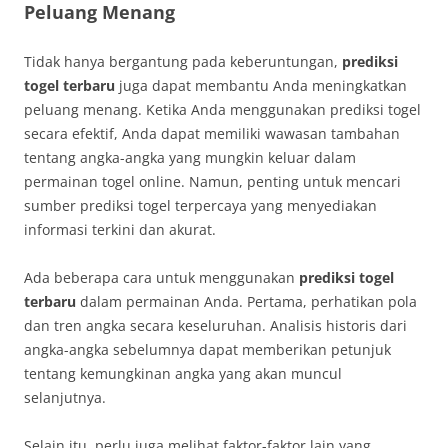
Peluang Menang
Tidak hanya bergantung pada keberuntungan,
prediksi
togel terbaru
juga dapat membantu Anda meningkatkan
peluang menang. Ketika Anda menggunakan prediksi togel
secara efektif, Anda dapat memiliki wawasan tambahan
tentang angka-angka yang mungkin keluar dalam
permainan togel online. Namun, penting untuk mencari
sumber prediksi togel terpercaya yang menyediakan
informasi terkini dan akurat.
Ada beberapa cara untuk menggunakan
prediksi togel
terbaru
dalam permainan Anda. Pertama, perhatikan pola
dan tren angka secara keseluruhan. Analisis historis dari
angka-angka sebelumnya dapat memberikan petunjuk
tentang kemungkinan angka yang akan muncul
selanjutnya.
Selain itu, perlu juga melihat faktor-faktor lain yang