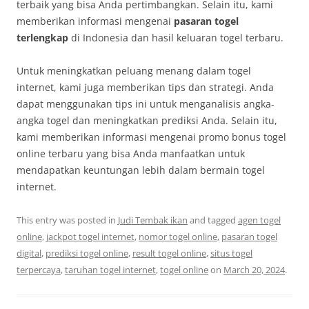
terbaik yang bisa Anda pertimbangkan. Selain itu, kami
memberikan informasi mengenai
pasaran togel
terlengkap
di Indonesia dan hasil keluaran togel terbaru.
Untuk meningkatkan peluang menang dalam togel
internet, kami juga memberikan tips dan strategi. Anda
dapat menggunakan tips ini untuk menganalisis angka-
angka togel dan meningkatkan prediksi Anda. Selain itu,
kami memberikan informasi mengenai promo bonus togel
online terbaru yang bisa Anda manfaatkan untuk
mendapatkan keuntungan lebih dalam bermain togel
internet.
This entry was posted in
Judi Tembak ikan
and tagged
agen togel
online
,
jackpot togel internet
,
nomor togel online
,
pasaran togel
digital
,
prediksi togel online
,
result togel online
,
situs togel
terpercaya
,
taruhan togel internet
,
togel online
on
March 20, 2024
.