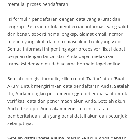
memulai proses pendaftaran.
Isi formulir pendaftaran dengan data yang akurat dan
lengkap. Pastikan untuk memberikan informasi yang valid
dan benar, seperti nama lengkap, alamat email, nomor
telepon yang aktif, dan informasi akun bank yang valid.
Semua informasi ini penting agar proses verifikasi dapat
berjalan dengan lancar dan Anda dapat melakukan
transaksi dengan mudah selama bermain togel online.
Setelah mengisi formulir, klik tombol “Daftar” atau “Buat
Akun” untuk mengirimkan data pendaftaran Anda. Setelah
itu, Anda mungkin perlu menunggu beberapa saat untuk
verifikasi data dan penerimaan akun Anda. Setelah akun
Anda disetujui, Anda akan menerima email atau
pemberitahuan lain yang berisi detail akun dan petunjuk
selanjutnya.
Setelah
daftar togel online
, masuk ke akun Anda dengan