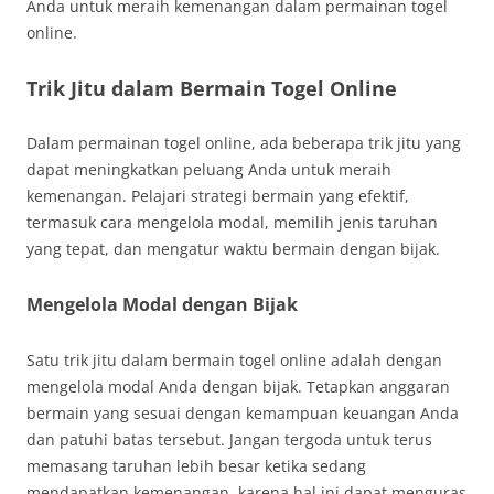
Anda untuk meraih kemenangan dalam permainan togel
online.
Trik Jitu dalam Bermain Togel Online
Dalam permainan togel online, ada beberapa trik jitu yang
dapat meningkatkan peluang Anda untuk meraih
kemenangan. Pelajari strategi bermain yang efektif,
termasuk cara mengelola modal, memilih jenis taruhan
yang tepat, dan mengatur waktu bermain dengan bijak.
Mengelola Modal dengan Bijak
Satu trik jitu dalam bermain togel online adalah dengan
mengelola modal Anda dengan bijak. Tetapkan anggaran
bermain yang sesuai dengan kemampuan keuangan Anda
dan patuhi batas tersebut. Jangan tergoda untuk terus
memasang taruhan lebih besar ketika sedang
mendapatkan kemenangan, karena hal ini dapat menguras