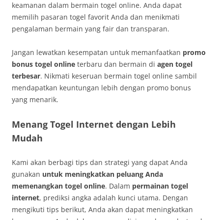
keamanan dalam bermain togel online. Anda dapat
memilih pasaran togel favorit Anda dan menikmati
pengalaman bermain yang fair dan transparan.
Jangan lewatkan kesempatan untuk memanfaatkan
promo
bonus togel online
terbaru dan bermain di
agen togel
terbesar
. Nikmati keseruan bermain togel online sambil
mendapatkan keuntungan lebih dengan promo bonus
yang menarik.
Menang Togel Internet dengan Lebih
Mudah
Kami akan berbagi tips dan strategi yang dapat Anda
gunakan
untuk meningkatkan peluang Anda
memenangkan togel online
. Dalam
permainan togel
internet
, prediksi angka adalah kunci utama. Dengan
mengikuti tips berikut, Anda akan dapat meningkatkan