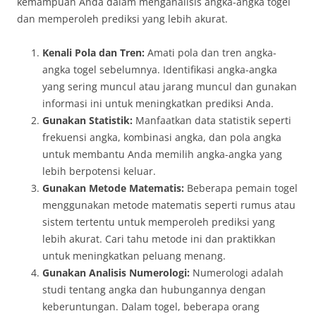
kemampuan Anda dalam menganalisis angka-angka togel
dan memperoleh prediksi yang lebih akurat.
Kenali Pola dan Tren:
Amati pola dan tren angka-
angka togel sebelumnya. Identifikasi angka-angka
yang sering muncul atau jarang muncul dan gunakan
informasi ini untuk meningkatkan prediksi Anda.
Gunakan Statistik:
Manfaatkan data statistik seperti
frekuensi angka, kombinasi angka, dan pola angka
untuk membantu Anda memilih angka-angka yang
lebih berpotensi keluar.
Gunakan Metode Matematis:
Beberapa pemain togel
menggunakan metode matematis seperti rumus atau
sistem tertentu untuk memperoleh prediksi yang
lebih akurat. Cari tahu metode ini dan praktikkan
untuk meningkatkan peluang menang.
Gunakan Analisis Numerologi:
Numerologi adalah
studi tentang angka dan hubungannya dengan
keberuntungan. Dalam togel, beberapa orang