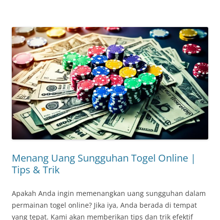
Menang Uang Sungguhan Togel Online |
Tips & Trik
Apakah Anda ingin memenangkan uang sungguhan dalam
permainan togel online? Jika iya, Anda berada di tempat
yang tepat. Kami akan memberikan tips dan trik efektif