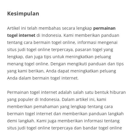
Kesimpulan
Artikel ini telah membahas secara lengkap
permainan
togel internet
di Indonesia. Kami memberikan panduan
tentang cara bermain togel online, informasi mengenai
situs judi togel online terpercaya, pasaran togel yang
lengkap, dan juga tips untuk meningkatkan peluang
menang togel online. Dengan mengikuti panduan dan tips
yang kami berikan, Anda dapat meningkatkan peluang
Anda dalam bermain togel internet.
Permainan togel internet adalah salah satu bentuk hiburan
yang populer di Indonesia. Dalam artikel ini, kami
memberikan pemahaman yang lengkap tentang cara
bermain togel internet dan memberikan panduan langkah
demi langkah. Kami juga memberikan informasi tentang
situs judi togel online terpercaya dan bandar togel online