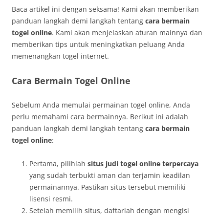
Baca artikel ini dengan seksama! Kami akan memberikan
panduan langkah demi langkah tentang
cara bermain
togel online
. Kami akan menjelaskan aturan mainnya dan
memberikan tips untuk meningkatkan peluang Anda
memenangkan togel internet.
Cara Bermain Togel Online
Sebelum Anda memulai permainan togel online, Anda
perlu memahami cara bermainnya. Berikut ini adalah
panduan langkah demi langkah tentang
cara bermain
togel online
:
Pertama, pilihlah
situs judi togel online terpercaya
yang sudah terbukti aman dan terjamin keadilan
permainannya. Pastikan situs tersebut memiliki
lisensi resmi.
Setelah memilih situs, daftarlah dengan mengisi