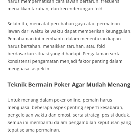
harus memperhatikan cara lawan bertaruh, frekuensi
menaikkan taruhan, dan kecenderungan fold.
Selain itu, mencatat perubahan gaya atau permainan
lawan dari waktu ke waktu dapat memberikan keunggulan.
Pemahaman ini membantu dalam menentukan kapan
harus bertahan, menaikkan taruhan, atau fold
berdasarkan situasi yang dihadapi. Pengalaman serta
konsistensi pengamatan menjadi faktor penting dalam
menguasai aspek ini.
Teknik Bermain Poker Agar Mudah Menang
Untuk menang dalam poker online, pemain harus
menguasai beberapa aspek penting seperti kesabaran,
pengelolaan waktu dan emosi, serta strategi posisi duduk.
Semua ini membantu dalam pengambilan keputusan yang
tepat selama permainan.