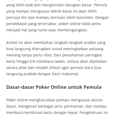
yang lebih baik dan menghindari kerugian besar. Pemula
yang mampu menguasai teknik dasar ini akan lebih
percaya diri dan mampu bermain lebih konsisten. Dengan
pendekatan yang terstruktur, poker online tidak perlu
menjadi hal yang rumit atau membingungkan.
Artikel ini akan membahas langkah-langkah praktis yang
bisa langsung diterapkan untuk meningkatkan peluang
menang tanpa perlu ribet. Dari pemahaman peringkat
kartu hingga trik membaca lawan, semua akan dijelaskan
secara jelas dan mudah diikuti agar pemain baru bisa
langsung praktek dengan hasil maksimal.
Dasar-dasar Poker Online untuk Pemula
Poker online mengharuskan pemain menguasai aturan
dasar, mengenali berbagai jenis permainan, dan mampu
membaca kombinasi kartu dengan tepat. Pengetahuan ini