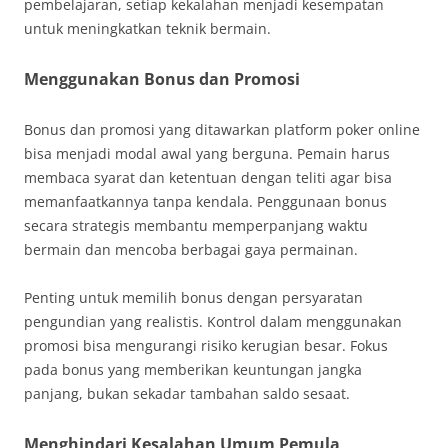
pembelajaran, setiap kekalahan menjadi kesempatan
untuk meningkatkan teknik bermain.
Menggunakan Bonus dan Promosi
Bonus dan promosi yang ditawarkan platform poker online
bisa menjadi modal awal yang berguna. Pemain harus
membaca syarat dan ketentuan dengan teliti agar bisa
memanfaatkannya tanpa kendala. Penggunaan bonus
secara strategis membantu memperpanjang waktu
bermain dan mencoba berbagai gaya permainan.
Penting untuk memilih bonus dengan persyaratan
pengundian yang realistis. Kontrol dalam menggunakan
promosi bisa mengurangi risiko kerugian besar. Fokus
pada bonus yang memberikan keuntungan jangka
panjang, bukan sekadar tambahan saldo sesaat.
Menghindari Kesalahan Umum Pemula