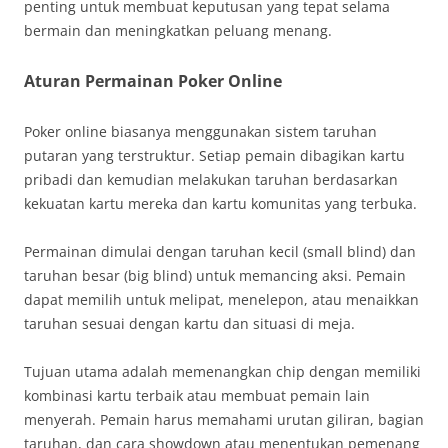
penting untuk membuat keputusan yang tepat selama
bermain dan meningkatkan peluang menang.
Aturan Permainan Poker Online
Poker online biasanya menggunakan sistem taruhan
putaran yang terstruktur. Setiap pemain dibagikan kartu
pribadi dan kemudian melakukan taruhan berdasarkan
kekuatan kartu mereka dan kartu komunitas yang terbuka.
Permainan dimulai dengan taruhan kecil (small blind) dan
taruhan besar (big blind) untuk memancing aksi. Pemain
dapat memilih untuk melipat, menelepon, atau menaikkan
taruhan sesuai dengan kartu dan situasi di meja.
Tujuan utama adalah memenangkan chip dengan memiliki
kombinasi kartu terbaik atau membuat pemain lain
menyerah. Pemain harus memahami urutan giliran, bagian
taruhan, dan cara showdown atau menentukan pemenang