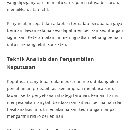
yang dipegang dan menentukan kapan saatnya bertaruh,
menaikkan, atau fold.
Pengamatan cepat dan adaptasi terhadap perubahan gaya
bermain lawan selama sesi dapat memberikan keuntungan
signifikan. Keterampilan ini meningkatkan peluang pemain
untuk menang lebih konsisten.
Teknik Analisis dan Pengambilan
Keputusan
Keputusan yang tepat dalam poker online didukung oleh
pemahaman probabilitas, kemampuan membaca kartu
lawan, serta pengelolaan strategi taruhan. Pemain harus
menyesuaikan langkah berdasarkan situasi permainan dan
hasil analisis untuk memaksimalkan keuntungan tanpa
mengambil risiko berlebihan.