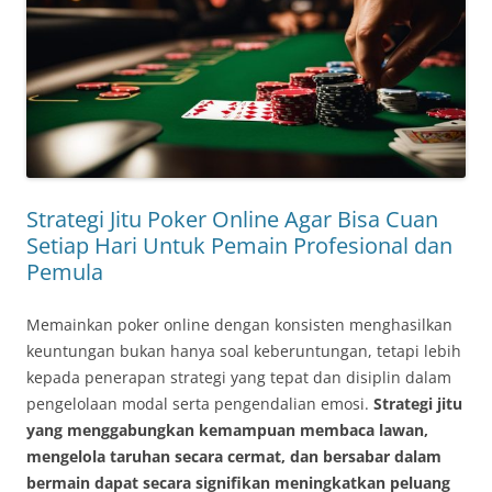
Strategi Jitu Poker Online Agar Bisa Cuan
Setiap Hari Untuk Pemain Profesional dan
Pemula
Memainkan poker online dengan konsisten menghasilkan
keuntungan bukan hanya soal keberuntungan, tetapi lebih
kepada penerapan strategi yang tepat dan disiplin dalam
pengelolaan modal serta pengendalian emosi.
Strategi jitu
yang menggabungkan kemampuan membaca lawan,
mengelola taruhan secara cermat, dan bersabar dalam
bermain dapat secara signifikan meningkatkan peluang