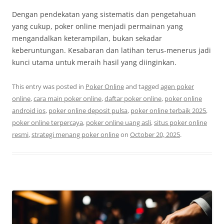
Dengan pendekatan yang sistematis dan pengetahuan
yang cukup, poker online menjadi permainan yang
mengandalkan keterampilan, bukan sekadar
keberuntungan. Kesabaran dan latihan terus-menerus jadi
kunci utama untuk meraih hasil yang diinginkan.
This entry was posted in
Poker Online
and tagged
agen poker
online
,
cara main poker online
,
daftar poker online
,
poker online
android ios
,
poker online deposit pulsa
,
poker online terbaik 2025
,
poker online terpercaya
,
poker online uang asli
,
situs poker online
resmi
,
strategi menang poker online
on
October 20, 2025
.