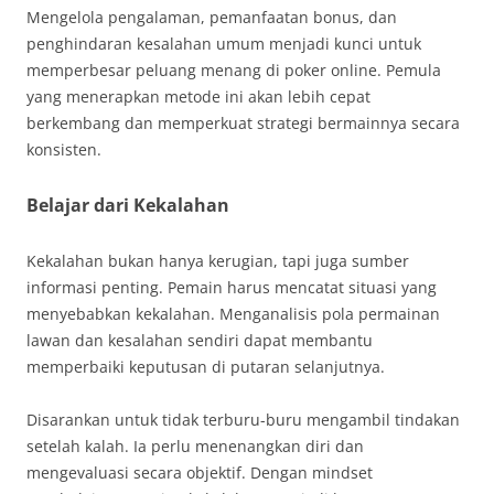
Mengelola pengalaman, pemanfaatan bonus, dan
penghindaran kesalahan umum menjadi kunci untuk
memperbesar peluang menang di poker online. Pemula
yang menerapkan metode ini akan lebih cepat
berkembang dan memperkuat strategi bermainnya secara
konsisten.
Belajar dari Kekalahan
Kekalahan bukan hanya kerugian, tapi juga sumber
informasi penting. Pemain harus mencatat situasi yang
menyebabkan kekalahan. Menganalisis pola permainan
lawan dan kesalahan sendiri dapat membantu
memperbaiki keputusan di putaran selanjutnya.
Disarankan untuk tidak terburu-buru mengambil tindakan
setelah kalah. Ia perlu menenangkan diri dan
mengevaluasi secara objektif. Dengan mindset