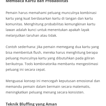
Membaca Kartu dan Probabilitas
Pemain harus memahami peluang munculnya kombinasi
kartu yang kuat berdasarkan kartu di tangan dan kartu
komunitas. Menghitung probabilitas kemungkinan kartu
lawan adalah kunci untuk menentukan apakah layak
melanjutkan taruhan atau tidak.
Contoh sederhana: jika pemain memegang dua kartu yang
bisa membentuk flush, mereka harus menghitung berapa
peluang munculnya kartu yang dibutuhkan pada giliran
berikutnya. Tools kombinatorika membantu mengestimasi
peluang ini secara cepat.
Menguasai konsep ini mencegah keputusan emosional dan
memandu pemain dalam bermain secara matematis,
meningkatkan peluang menang secara konsisten.
Teknik Bluffing yang Aman