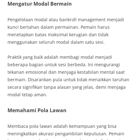
Mengatur Modal Bermain
Pengelolaan modal atau bankroll management menjadi
kunci bertahan dalam permainan. Pemain harus
menetapkan batas maksimal kerugian dan tidak
menggunakan seluruh modal dalam satu sesi.
Praktik yang baik adalah membagi modal menjadi
beberapa bagian untuk sesi berbeda. Ini mengurangi
tekanan emosional dan menjaga kestabilan mental saat
bermain. Disarankan pula untuk tidak menaikkan taruhan
secara signifikan tanpa alasan yang jelas, demi menjaga
modal tetap aman.
Memahami Pola Lawan
Membaca pola lawan adalah kemampuan yang bisa
meningkatkan akurasi pengambilan keputusan. Pemain