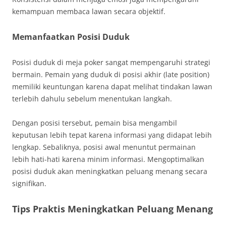
kemampuan membaca lawan secara objektif.
Memanfaatkan Posisi Duduk
Posisi duduk di meja poker sangat mempengaruhi strategi
bermain. Pemain yang duduk di posisi akhir (late position)
memiliki keuntungan karena dapat melihat tindakan lawan
terlebih dahulu sebelum menentukan langkah.
Dengan posisi tersebut, pemain bisa mengambil
keputusan lebih tepat karena informasi yang didapat lebih
lengkap. Sebaliknya, posisi awal menuntut permainan
lebih hati-hati karena minim informasi. Mengoptimalkan
posisi duduk akan meningkatkan peluang menang secara
signifikan.
Tips Praktis Meningkatkan Peluang Menang