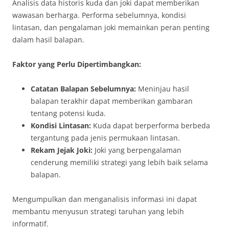
Analisis data historis kuda dan joki dapat memberikan
wawasan berharga. Performa sebelumnya, kondisi
lintasan, dan pengalaman joki memainkan peran penting
dalam hasil balapan.
Faktor yang Perlu Dipertimbangkan:
Catatan Balapan Sebelumnya:
Meninjau hasil
balapan terakhir dapat memberikan gambaran
tentang potensi kuda.
Kondisi Lintasan:
Kuda dapat berperforma berbeda
tergantung pada jenis permukaan lintasan.
Rekam Jejak Joki:
Joki yang berpengalaman
cenderung memiliki strategi yang lebih baik selama
balapan.
Mengumpulkan dan menganalisis informasi ini dapat
membantu menyusun strategi taruhan yang lebih
informatif.