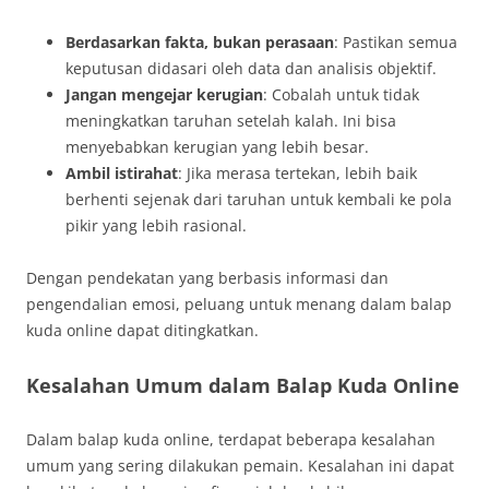
Berdasarkan fakta, bukan perasaan
: Pastikan semua
keputusan didasari oleh data dan analisis objektif.
Jangan mengejar kerugian
: Cobalah untuk tidak
meningkatkan taruhan setelah kalah. Ini bisa
menyebabkan kerugian yang lebih besar.
Ambil istirahat
: Jika merasa tertekan, lebih baik
berhenti sejenak dari taruhan untuk kembali ke pola
pikir yang lebih rasional.
Dengan pendekatan yang berbasis informasi dan
pengendalian emosi, peluang untuk menang dalam balap
kuda online dapat ditingkatkan.
Kesalahan Umum dalam Balap Kuda Online
Dalam balap kuda online, terdapat beberapa kesalahan
umum yang sering dilakukan pemain. Kesalahan ini dapat