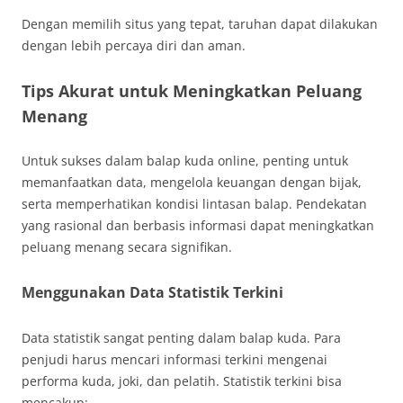
Dengan memilih situs yang tepat, taruhan dapat dilakukan
dengan lebih percaya diri dan aman.
Tips Akurat untuk Meningkatkan Peluang
Menang
Untuk sukses dalam balap kuda online, penting untuk
memanfaatkan data, mengelola keuangan dengan bijak,
serta memperhatikan kondisi lintasan balap. Pendekatan
yang rasional dan berbasis informasi dapat meningkatkan
peluang menang secara signifikan.
Menggunakan Data Statistik Terkini
Data statistik sangat penting dalam balap kuda. Para
penjudi harus mencari informasi terkini mengenai
performa kuda, joki, dan pelatih. Statistik terkini bisa
mencakup: