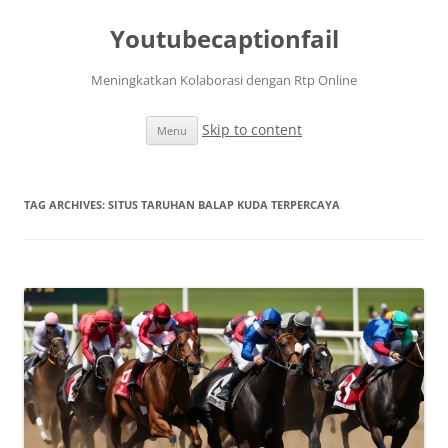
Youtubecaptionfail
Meningkatkan Kolaborasi dengan Rtp Online
Skip to content
Menu
TAG ARCHIVES:
SITUS TARUHAN BALAP KUDA TERPERCAYA