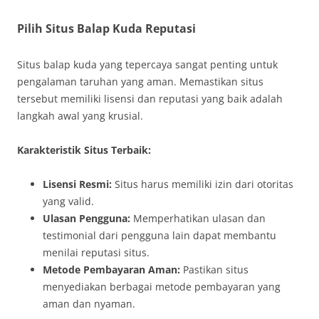
Pilih Situs Balap Kuda Reputasi
Situs balap kuda yang tepercaya sangat penting untuk
pengalaman taruhan yang aman. Memastikan situs
tersebut memiliki lisensi dan reputasi yang baik adalah
langkah awal yang krusial.
Karakteristik Situs Terbaik:
Lisensi Resmi:
Situs harus memiliki izin dari otoritas
yang valid.
Ulasan Pengguna:
Memperhatikan ulasan dan
testimonial dari pengguna lain dapat membantu
menilai reputasi situs.
Metode Pembayaran Aman:
Pastikan situs
menyediakan berbagai metode pembayaran yang
aman dan nyaman.