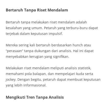
Bertaruh Tanpa Riset Mendalam
Bertaruh tanpa melakukan riset mendalam adalah
kesalahan yang umum. Petaruh yang terburu-buru dapat
terjebak dalam keputusan impulsif.
Mereka sering kali bertaruh berdasarkan hunch atau
“perasaan” tanpa dukungan dari analisis. Hal ini dapat
menyebabkan kerugian yang signifikan.
Melakukan riset mendalam meliputi analisis statistik,
memahami pola balapan, dan mempelajari kuda serta
jockey. Dengan begitu, petaruh dapat membuat keputusan
yang lebih informasional.
Mengikuti Tren Tanpa Analisis