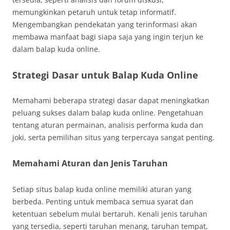
memungkinkan petaruh untuk tetap informatif.
Mengembangkan pendekatan yang terinformasi akan
membawa manfaat bagi siapa saja yang ingin terjun ke
dalam balap kuda online.
Strategi Dasar untuk Balap Kuda Online
Memahami beberapa strategi dasar dapat meningkatkan
peluang sukses dalam balap kuda online. Pengetahuan
tentang aturan permainan, analisis performa kuda dan
joki, serta pemilihan situs yang terpercaya sangat penting.
Memahami Aturan dan Jenis Taruhan
Setiap situs balap kuda online memiliki aturan yang
berbeda. Penting untuk membaca semua syarat dan
ketentuan sebelum mulai bertaruh. Kenali jenis taruhan
yang tersedia, seperti taruhan menang, taruhan tempat,