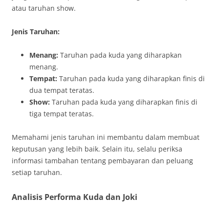
atau taruhan show.
Jenis Taruhan:
Menang:
Taruhan pada kuda yang diharapkan
menang.
Tempat:
Taruhan pada kuda yang diharapkan finis di
dua tempat teratas.
Show:
Taruhan pada kuda yang diharapkan finis di
tiga tempat teratas.
Memahami jenis taruhan ini membantu dalam membuat
keputusan yang lebih baik. Selain itu, selalu periksa
informasi tambahan tentang pembayaran dan peluang
setiap taruhan.
Analisis Performa Kuda dan Joki