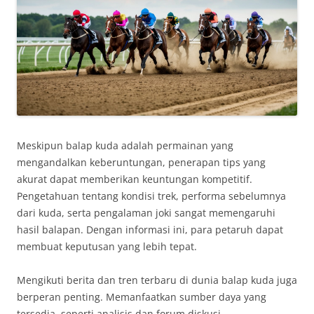
Meskipun balap kuda adalah permainan yang
mengandalkan keberuntungan, penerapan tips yang
akurat dapat memberikan keuntungan kompetitif.
Pengetahuan tentang kondisi trek, performa sebelumnya
dari kuda, serta pengalaman joki sangat memengaruhi
hasil balapan. Dengan informasi ini, para petaruh dapat
membuat keputusan yang lebih tepat.
Mengikuti berita dan tren terbaru di dunia balap kuda juga
berperan penting. Memanfaatkan sumber daya yang
tersedia, seperti analisis dan forum diskusi,