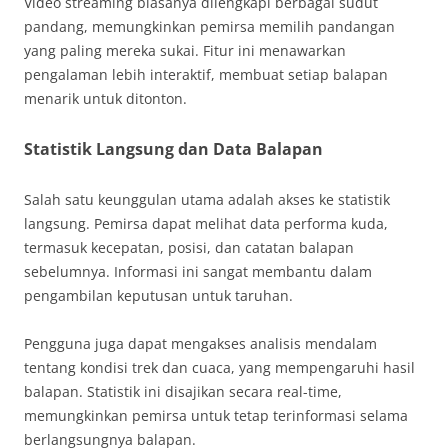
Video streaming biasanya dilengkapi berbagai sudut
pandang, memungkinkan pemirsa memilih pandangan
yang paling mereka sukai. Fitur ini menawarkan
pengalaman lebih interaktif, membuat setiap balapan
menarik untuk ditonton.
Statistik Langsung dan Data Balapan
Salah satu keunggulan utama adalah akses ke statistik
langsung. Pemirsa dapat melihat data performa kuda,
termasuk kecepatan, posisi, dan catatan balapan
sebelumnya. Informasi ini sangat membantu dalam
pengambilan keputusan untuk taruhan.
Pengguna juga dapat mengakses analisis mendalam
tentang kondisi trek dan cuaca, yang mempengaruhi hasil
balapan. Statistik ini disajikan secara real-time,
memungkinkan pemirsa untuk tetap terinformasi selama
berlangsungnya balapan.