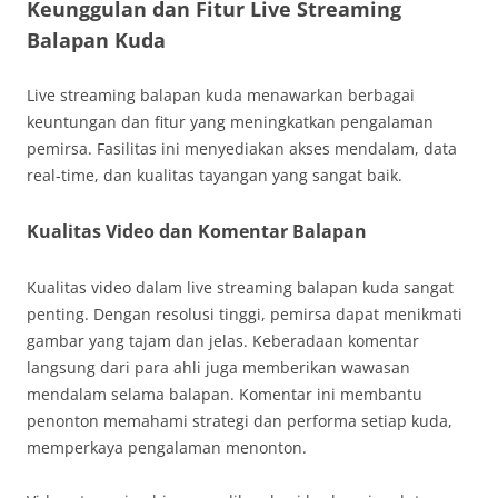
Keunggulan dan Fitur Live Streaming
Balapan Kuda
Live streaming balapan kuda menawarkan berbagai
keuntungan dan fitur yang meningkatkan pengalaman
pemirsa. Fasilitas ini menyediakan akses mendalam, data
real-time, dan kualitas tayangan yang sangat baik.
Kualitas Video dan Komentar Balapan
Kualitas video dalam live streaming balapan kuda sangat
penting. Dengan resolusi tinggi, pemirsa dapat menikmati
gambar yang tajam dan jelas. Keberadaan komentar
langsung dari para ahli juga memberikan wawasan
mendalam selama balapan. Komentar ini membantu
penonton memahami strategi dan performa setiap kuda,
memperkaya pengalaman menonton.