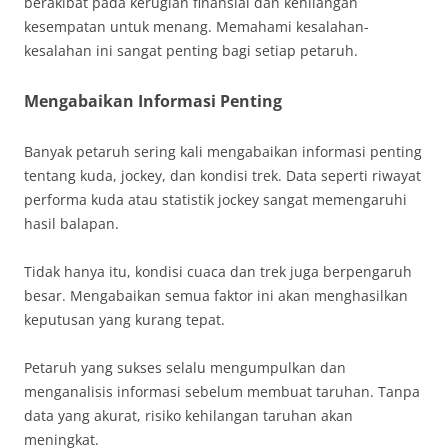
berakibat pada kerugian finansial dan kehilangan
kesempatan untuk menang. Memahami kesalahan-
kesalahan ini sangat penting bagi setiap petaruh.
Mengabaikan Informasi Penting
Banyak petaruh sering kali mengabaikan informasi penting
tentang kuda, jockey, dan kondisi trek. Data seperti riwayat
performa kuda atau statistik jockey sangat memengaruhi
hasil balapan.
Tidak hanya itu, kondisi cuaca dan trek juga berpengaruh
besar. Mengabaikan semua faktor ini akan menghasilkan
keputusan yang kurang tepat.
Petaruh yang sukses selalu mengumpulkan dan
menganalisis informasi sebelum membuat taruhan. Tanpa
data yang akurat, risiko kehilangan taruhan akan
meningkat.