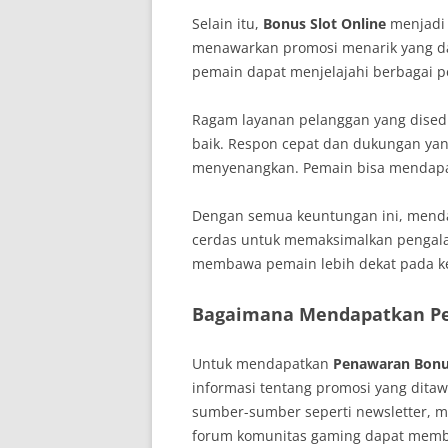
Selain itu,
Bonus Slot Online
menjadi 
menawarkan promosi menarik yang da
pemain dapat menjelajahi berbagai pe
Ragam layanan pelanggan yang dised
baik. Respon cepat dan dukungan ya
menyenangkan. Pemain bisa mendapa
Dengan semua keuntungan ini, menda
cerdas untuk memaksimalkan pengalam
membawa pemain lebih dekat pada 
Bagaimana Mendapatkan Pe
Untuk mendapatkan
Penawaran Bonus
informasi tentang promosi yang ditaw
sumber-sumber seperti newsletter, m
forum komunitas gaming dapat memb