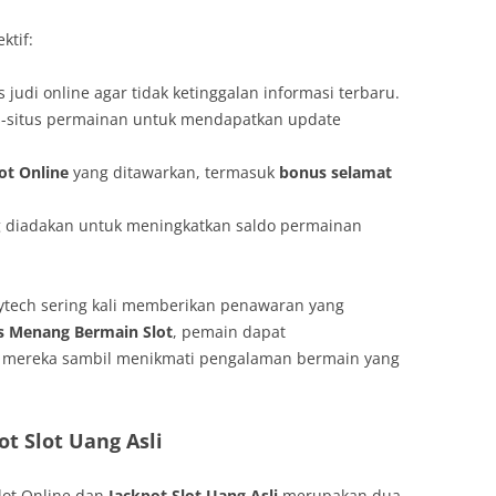
ktif:
 judi online agar tidak ketinggalan informasi terbaru.
tus-situs permainan untuk mendapatkan update
ot Online
yang ditawarkan, termasuk
bonus selamat
g diadakan untuk meningkatkan saldo permainan
aytech sering kali memberikan penawaran yang
s Menang Bermain Slot
, pemain dapat
mereka sambil menikmati pengalaman bermain yang
ot Slot Uang Asli
lot Online dan
Jackpot Slot Uang Asli
merupakan dua