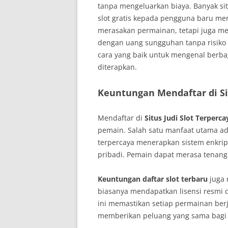
tanpa mengeluarkan biaya. Banyak si
slot gratis kepada pengguna baru me
merasakan permainan, tetapi juga 
dengan uang sungguhan tanpa risiko
cara yang baik untuk mengenal berbag
diterapkan.
Keuntungan Mendaftar di Sit
Mendaftar di
Situs Judi Slot Terperca
pemain. Salah satu manfaat utama ad
terpercaya menerapkan sistem enkrip
pribadi. Pemain dapat merasa tenang
Keuntungan daftar slot terbaru
juga 
biasanya mendapatkan lisensi resmi da
ini memastikan setiap permainan ber
memberikan peluang yang sama bagi