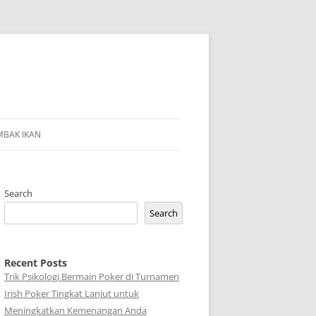
MBAK IKAN
Search
Search
Recent Posts
Trik Psikologi Bermain Poker di Turnamen
Irish Poker Tingkat Lanjut untuk
Meningkatkan Kemenangan Anda