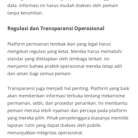
data. Informasi ini harus mudah diakses oleh pemain
tanpa kerumitan.
Regulasi dan Transparansi Operasional
Platform permainan tembak ikan yang legal harus
mengikuti regulasi yang ketat. Mereka harus mematuhi
standar yang ditetapkan oleh lembaga terkait. Ini
menjamin bahwa praktik operasional mereka tetap adil
dan aman bagi semua pemain.
Transparansi juga menjadi hal penting. Platform yang baik
akan memberikan informasi terbuka tentang mekanisme
permainan, odds, dan prosedur penarikan. Ini membantu
pemain merasa lebih nyaman dan percaya pada platform
yang mereka pilih. Pihak penyelenggara biasanya memiliki
laporan rutin yang dapat diakses oleh publik,
menunjukkan integritas operasional.