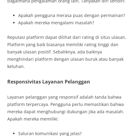
bagaimana pengalaman orang lain. Tanyakan diri sendiri:
Apakah pengguna merasa puas dengan permainan?
Apakah mereka mengalami masalah?
Reputasi platform dapat dilihat dari rating di situs ulasan.
Platform yang baik biasanya memiliki rating tinggi dan
banyak ulasan positif. Sebaliknya, ada baiknya
menghindari platform dengan ulasan buruk atau banyak
keluhan.
Responsivitas Layanan Pelanggan
Layanan pelanggan yang responsif adalah tanda bahwa
platform terpercaya. Pengguna perlu memastikan bahwa
mereka dapat menghubungi dukungan jika ada masalah.
Apakah mereka memiliki:
Saluran komunikasi yang jelas?