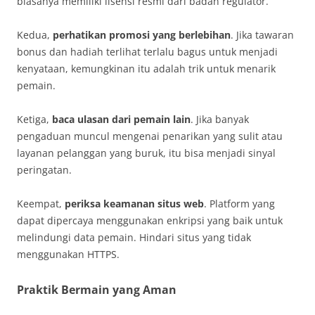
biasanya memiliki lisensi resmi dari badan regulator.
Kedua,
perhatikan promosi yang berlebihan
. Jika tawaran
bonus dan hadiah terlihat terlalu bagus untuk menjadi
kenyataan, kemungkinan itu adalah trik untuk menarik
pemain.
Ketiga,
baca ulasan dari pemain lain
. Jika banyak
pengaduan muncul mengenai penarikan yang sulit atau
layanan pelanggan yang buruk, itu bisa menjadi sinyal
peringatan.
Keempat,
periksa keamanan situs web
. Platform yang
dapat dipercaya menggunakan enkripsi yang baik untuk
melindungi data pemain. Hindari situs yang tidak
menggunakan HTTPS.
Praktik Bermain yang Aman