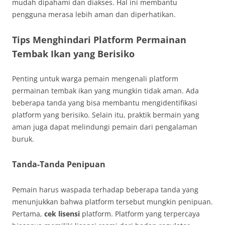
mudah dipahami dan diakses. Hal ini membantu
pengguna merasa lebih aman dan diperhatikan.
Tips Menghindari Platform Permainan
Tembak Ikan yang Berisiko
Penting untuk warga pemain mengenali platform
permainan tembak ikan yang mungkin tidak aman. Ada
beberapa tanda yang bisa membantu mengidentifikasi
platform yang berisiko. Selain itu, praktik bermain yang
aman juga dapat melindungi pemain dari pengalaman
buruk.
Tanda-Tanda Penipuan
Pemain harus waspada terhadap beberapa tanda yang
menunjukkan bahwa platform tersebut mungkin penipuan.
Pertama,
cek lisensi
platform. Platform yang terpercaya