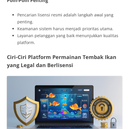
Poin-Poin Penting
Pencarian lisensi resmi adalah langkah awal yang
penting.
Keamanan sistem harus menjadi prioritas utama.
Layanan pelanggan yang baik menunjukkan kualitas
platform.
Ciri-Ciri Platform Permainan Tembak Ikan
yang Legal dan Berlisensi