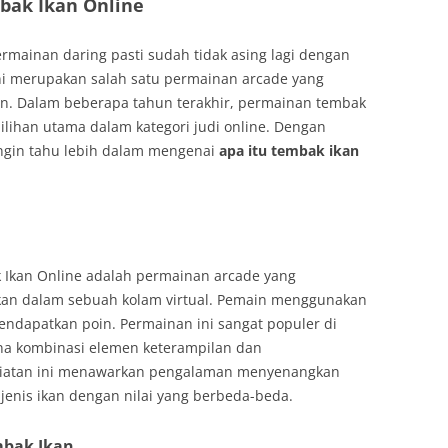
bak Ikan Online
rmainan daring pasti sudah tidak asing lagi dengan
ni merupakan salah satu permainan arcade yang
. Dalam beberapa tahun terakhir, permainan tembak
pilihan utama dalam kategori judi online. Dengan
ingin tahu lebih dalam mengenai
apa itu tembak ikan
 Ikan Online adalah permainan arcade yang
n dalam sebuah kolam virtual. Pemain menggunakan
ndapatkan poin. Permainan ini sangat populer di
na kombinasi elemen keterampilan dan
giatan ini menawarkan pengalaman menyenangkan
 jenis ikan dengan nilai yang berbeda-beda.
mbak Ikan