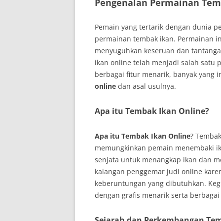
Pengenalan Permainan Tem
Pemain yang tertarik dengan dunia pe
permainan tembak ikan. Permainan i
menyuguhkan keseruan dan tantangan
ikan online telah menjadi salah satu 
berbagai fitur menarik, banyak yang 
online
dan asal usulnya.
Apa itu Tembak Ikan Online?
Apa itu Tembak Ikan Online
? Tembak
memungkinkan pemain menembaki ika
senjata untuk menangkap ikan dan me
kalangan penggemar judi online kare
keberuntungan yang dibutuhkan. Ke
dengan grafis menarik serta berbagai
Sejarah dan Perkembangan Te