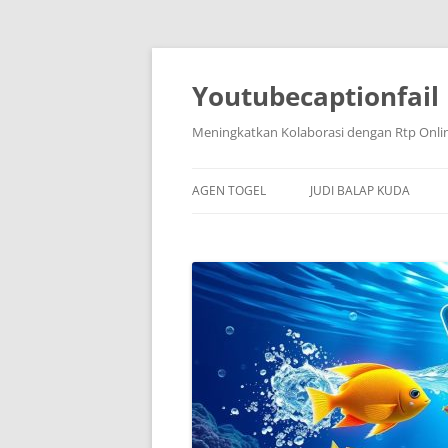
Youtubecaptionfail
Meningkatkan Kolaborasi dengan Rtp Onli
AGEN TOGEL
JUDI BALAP KUDA