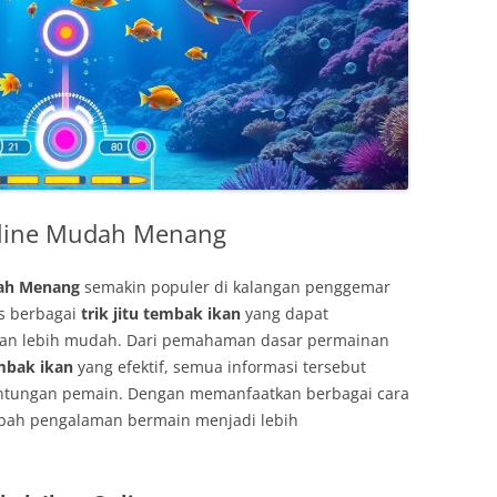
Online Mudah Menang
ah Menang
semakin populer di kalangan penggemar
as berbagai
trik jitu tembak ikan
yang dapat
n lebih mudah. Dari pemahaman dasar permainan
mbak ikan
yang efektif, semua informasi tersebut
ntungan pemain. Dengan memanfaatkan berbagai cara
ubah pengalaman bermain menjadi lebih