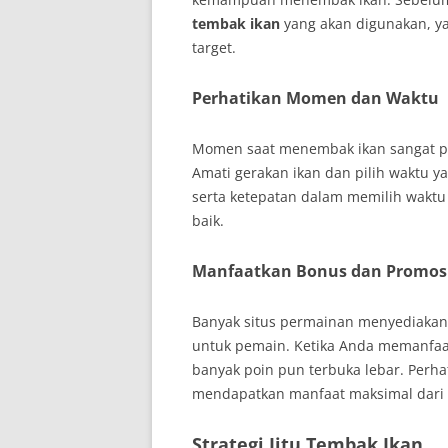
tembak ikan
yang akan digunakan, y
target.
Perhatikan Momen dan Waktu
Momen saat menembak ikan sangat p
Amati gerakan ikan dan pilih waktu 
serta ketepatan dalam memilih waktu
baik.
Manfaatkan Bonus dan Promos
Banyak situs permainan menyediaka
untuk pemain. Ketika Anda memanfaa
banyak poin pun terbuka lebar. Perha
mendapatkan manfaat maksimal dari t
Strategi Jitu Tembak Ikan