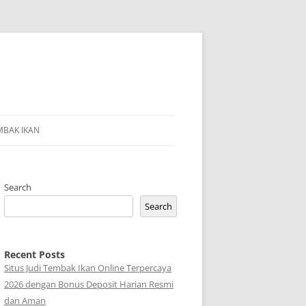
MBAK IKAN
Search
Search
Recent Posts
Situs Judi Tembak Ikan Online Terpercaya
2026 dengan Bonus Deposit Harian Resmi
dan Aman