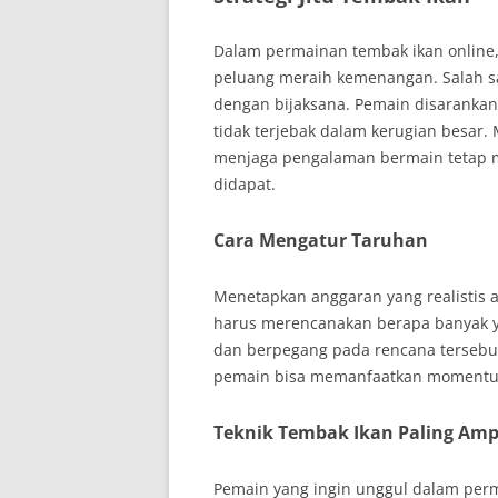
Dalam permainan tembak ikan online, 
peluang meraih kemenangan. Salah s
dengan bijaksana. Pemain disarankan
tidak terjebak dalam kerugian besar
menjaga pengalaman bermain tetap 
didapat.
Cara Mengatur Taruhan
Menetapkan anggaran yang realistis 
harus merencanakan berapa banyak y
dan berpegang pada rencana terseb
pemain bisa memanfaatkan momentum 
Teknik Tembak Ikan Paling Am
Pemain yang ingin unggul dalam per