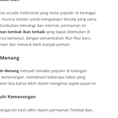
sin arcade tradisional yang mulai populer di berbagai
i, muncul inovasi untuk mengadopsi konsep yang sama
tumbuhan teknologi dan internet, permainan ini
nan tembak ikan terbaik
yang dapat ditemukan di
erus berlanjut, dengan penambahan fitur-fitur baru
ain dan menarik lebih banyak pemain.
 Menang
ah Menang
menjadi semakin populer di kalangan
g kemenangan, memahami beberapa faktor yang
Mari kita bahas lebih dalam mengenai aspek-aspek ini.
ruhi Kemenangan
engaruhi hasil akhir dalam permainan Tembak Ikan.