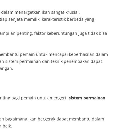
 dalam menargetkan ikan sangat krusial.
tiap senjata memiliki karakteristik berbeda yang
mpilan penting, faktor keberuntungan juga tidak bisa
n membantu pemain untuk mencapai keberhasilan dalam
an sistem permainan dan teknik penembakan dapat
angan.
enting bagi pemain untuk mengerti
sistem permainan
ikan bagaimana ikan bergerak dapat membantu dalam
 baik.