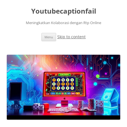
Youtubecaptionfail
Meningkatkan Kolaborasi dengan Rtp Online
Skip to content
Menu