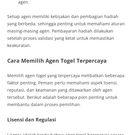
agen.
Setiap agen memiliki kebijakan dan pembagian hadiah
yang berbeda, sehingga penting untuk memahami aturan
masing-masing agen. Pembayaran hadiah dilakukan
setelah proses validasi yang ketat untuk memastikan
keakuratan.
Cara Memilih Agen Togel Terpercaya
Memilih agen togel yang terpercaya melibatkan beberapa
faktor penting. Pemain perlu memahami aspek lisensi,
reputasi, dan keamanan yang ditawarkan oleh agen
tersebut. Berikut adalah beberapa poin penting untuk
membantu dalam proses pemilihan.
Lisensi dan Regulasi
Lisensi adalah tanda bahwa agen togel beroperasi secara