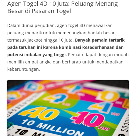
Agen Togel 4D 10 Juta: Peluang Menang
Besar di Pasaran Togel
Dalam dunia perjudian, agen togel 4D menawarkan
peluang menarik untuk memenangkan hadiah besar,
termasuk jackpot hingga 10 juta.
Banyak pemain tertarik
pada taruhan ini karena kombinasi kesederhanaan dan
potensi imbalan yang tinggi.
Pemain dapat dengan mudah
memilih empat angka dan berharap untuk mendapatkan
keberuntungan.