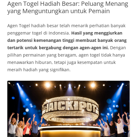
Agen Togel Hadiah Besar: Peluang Menang
yang Menguntungkan untuk Pemain
Agen Togel hadiah besar telah menarik perhatian banyak
penggemar togel di Indonesia.
Hasil yang menggiurkan
dan potensi kemenangan tinggi membuat banyak orang
tertarik untuk bergabung dengan agen-agen ini.
Dengan
pilihan permainan yang beragam, agen togel tidak hanya
menawarkan hiburan, tetapi juga kesempatan untuk
meraih hadiah yang signifikan.