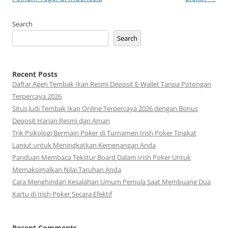
Search
Search
Recent Posts
Daftar Agen Tembak Ikan Resmi Deposit E-Wallet Tanpa Potongan
Terpercaya 2026
Situs Judi Tembak Ikan Online Terpercaya 2026 dengan Bonus
Deposit Harian Resmi dan Aman
Trik Psikologi Bermain Poker di Turnamen Irish Poker Tingkat
Lanjut untuk Meningkatkan Kemenangan Anda
Panduan Membaca Tekstur Board Dalam Irish Poker Untuk
Memaksimalkan Nilai Taruhan Anda
Cara Menghindari Kesalahan Umum Pemula Saat Membuang Dua
Kartu di Irish Poker Secara Efektif
Recent Comments