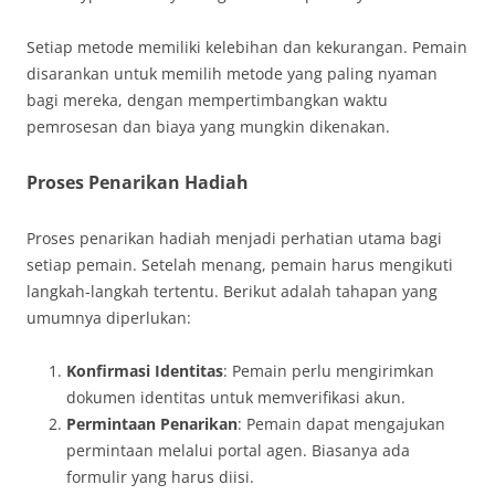
Setiap metode memiliki kelebihan dan kekurangan. Pemain
disarankan untuk memilih metode yang paling nyaman
bagi mereka, dengan mempertimbangkan waktu
pemrosesan dan biaya yang mungkin dikenakan.
Proses Penarikan Hadiah
Proses penarikan hadiah menjadi perhatian utama bagi
setiap pemain. Setelah menang, pemain harus mengikuti
langkah-langkah tertentu. Berikut adalah tahapan yang
umumnya diperlukan:
Konfirmasi Identitas
: Pemain perlu mengirimkan
dokumen identitas untuk memverifikasi akun.
Permintaan Penarikan
: Pemain dapat mengajukan
permintaan melalui portal agen. Biasanya ada
formulir yang harus diisi.