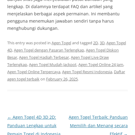
lengkap. Di dalamnya terdapat FAQ dan artikel yang
menjelaskan berbagai aspek permainan. Ini membantu
pengguna menemukan jawaban sendiri tanpa harus
menghubungi dukungan.
This entry was posted in
Agen Togel
and tagged
2D
,
3D
,
Agen Togel
4D
,
Agen Togel dengan Pasaran Terlengkap
,
Agen Togel Diskon
Besar
,
Agen Togel Hadiah Terbesar
,
Agen Togel Live Draw
Terlengkap
,
Agen Togel Mudah Jackpot
,
Agen Togel Online 24 Jam
,
Agen Togel Online Terpercaya
,
Agen Togel Resmi Indonesia
,
Daftar
agen togel terbaik
on
February 26, 2025
.
Post
←
Agen Togel 4D 3D 2D:
Agen Togel Terbaik: Panduan
navigation
Panduan Lengkap untuk
Memilih dan Menang secara
Pemain Togel di Indonesia
Efektif
→