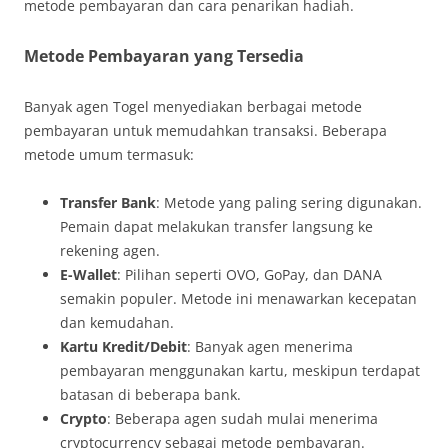
metode pembayaran dan cara penarikan hadiah.
Metode Pembayaran yang Tersedia
Banyak agen Togel menyediakan berbagai metode
pembayaran untuk memudahkan transaksi. Beberapa
metode umum termasuk:
Transfer Bank
: Metode yang paling sering digunakan.
Pemain dapat melakukan transfer langsung ke
rekening agen.
E-Wallet
: Pilihan seperti OVO, GoPay, dan DANA
semakin populer. Metode ini menawarkan kecepatan
dan kemudahan.
Kartu Kredit/Debit
: Banyak agen menerima
pembayaran menggunakan kartu, meskipun terdapat
batasan di beberapa bank.
Crypto
: Beberapa agen sudah mulai menerima
cryptocurrency sebagai metode pembayaran.