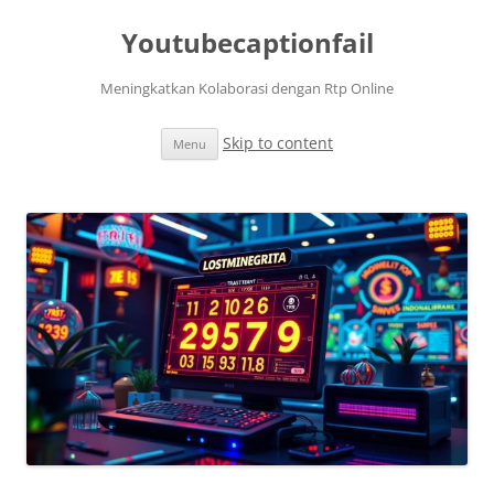
Youtubecaptionfail
Meningkatkan Kolaborasi dengan Rtp Online
Skip to content
Menu