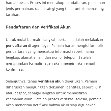
hadiah besar. Proses ini mencakup pendaftaran, pemilihan
jenis permainan, dan strategi yang tepat untuk memasang
taruhan.
Pendaftaran dan Verifikasi Akun
Untuk mulai bermain, langkah pertama adalah melakukan
pendaftaran
di agen togel. Pemain harus mengisi formulir
pendaftaran yang mencakup informasi seperti nama
lengkap, alamat email, dan nomor telepon. Setelah
mengirimkan formulir, agen akan mengirimkan email
konfirmasi.
Selanjutnya, tahap
verifikasi akun
diperlukan. Pemain
diharuskan mengunggah dokumen identitas, seperti KTP
atau paspor, sebagai langkah untuk memastikan
keamanan akun. Setelah proses verifikasi selesai, pemain
akan menerima notifikasi bahwa akun siap digunakan.