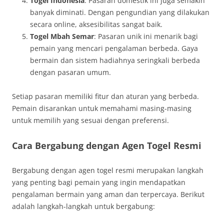
Togel Indonesia
: Pasaran domestik ini juga semakin
banyak diminati. Dengan pengundian yang dilakukan
secara online, aksesibilitas sangat baik.
Togel Mbah Semar
: Pasaran unik ini menarik bagi
pemain yang mencari pengalaman berbeda. Gaya
bermain dan sistem hadiahnya seringkali berbeda
dengan pasaran umum.
Setiap pasaran memiliki fitur dan aturan yang berbeda.
Pemain disarankan untuk memahami masing-masing
untuk memilih yang sesuai dengan preferensi.
Cara Bergabung dengan Agen Togel Resmi
Bergabung dengan agen togel resmi merupakan langkah
yang penting bagi pemain yang ingin mendapatkan
pengalaman bermain yang aman dan terpercaya. Berikut
adalah langkah-langkah untuk bergabung: