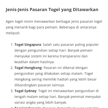
Jenis-Jenis Pasaran Togel yang Ditawarkan
Agen togel resmi menawarkan berbagai jenis pasaran togel
yang menarik bagi para pemain. Beberapa di antaranya
meliputi:
Togel Singapura
: Salah satu pasaran paling populer
dengan pengundian setiap hari. Banyak pemain
menyukai sistem ini karena transparansi dan
keadilan dalam hasilnya.
Togel Hongkong
: Pasaran ini dikenal dengan
pengundian yang dilakukan setiap malam. Togel
Hongkong sering memiliki hadiah yang lebih besar
dibandingkan pasaran lainnya.
Togel Sydney
: Togel ini menawarkan pengundian di
tengah malam setiap hari. Banyak peminat menyukai
variasi angka yang lebih banyak.