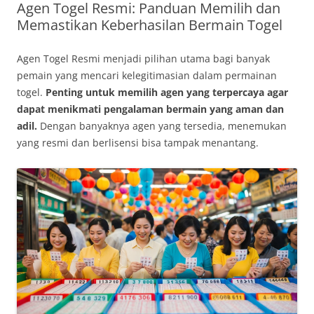
Agen Togel Resmi: Panduan Memilih dan
Memastikan Keberhasilan Bermain Togel
Agen Togel Resmi menjadi pilihan utama bagi banyak
pemain yang mencari kelegitimasian dalam permainan
togel.
Penting untuk memilih agen yang terpercaya agar
dapat menikmati pengalaman bermain yang aman dan
adil.
Dengan banyaknya agen yang tersedia, menemukan
yang resmi dan berlisensi bisa tampak menantang.