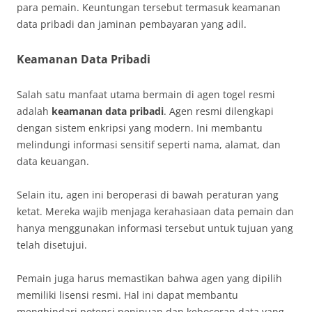
para pemain. Keuntungan tersebut termasuk keamanan
data pribadi dan jaminan pembayaran yang adil.
Keamanan Data Pribadi
Salah satu manfaat utama bermain di agen togel resmi
adalah
keamanan data pribadi
. Agen resmi dilengkapi
dengan sistem enkripsi yang modern. Ini membantu
melindungi informasi sensitif seperti nama, alamat, dan
data keuangan.
Selain itu, agen ini beroperasi di bawah peraturan yang
ketat. Mereka wajib menjaga kerahasiaan data pemain dan
hanya menggunakan informasi tersebut untuk tujuan yang
telah disetujui.
Pemain juga harus memastikan bahwa agen yang dipilih
memiliki lisensi resmi. Hal ini dapat membantu
menghindari potensi penipuan dan kebocoran data yang