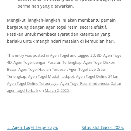
permainan yang ditawarkan.
Mengikuti langkah-langkah ini akan membantu pemain
bergabung dengan agen togel resmi secara efektif.
Pastikan untuk membaca syarat dan ketentuan yang
berlaku untuk menghindari masalah di kemudian hari.
This entry was posted in
Agen Togel
and tagged
2D
,
3D
,
Agen Togel
4D
,
Agen Togel dengan Pasaran Terlengkap
,
Agen Togel Diskon
Besar
,
Agen Togel Hadiah Terbesar
,
Agen Togel Live Draw
Terlengkap
,
Agen Togel Mudah Jackpot
,
Agen Togel Online 24 Jam
,
Agen Togel Online Terpercaya
,
Agen Togel Resmi Indonesia
,
Daftar
agen togel terbaik
on
March 2, 2025
.
Post
←
Agen Togel Terpercaya:
Situs Slot Gacor 2025: