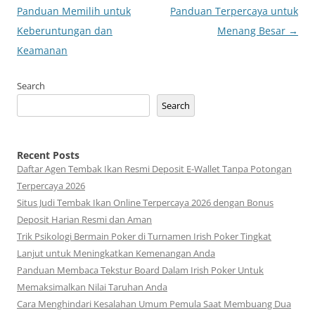
navigation
Panduan Memilih untuk
Panduan Terpercaya untuk
Keberuntungan dan
Menang Besar
→
Keamanan
Search
Search
Recent Posts
Daftar Agen Tembak Ikan Resmi Deposit E-Wallet Tanpa Potongan
Terpercaya 2026
Situs Judi Tembak Ikan Online Terpercaya 2026 dengan Bonus
Deposit Harian Resmi dan Aman
Trik Psikologi Bermain Poker di Turnamen Irish Poker Tingkat
Lanjut untuk Meningkatkan Kemenangan Anda
Panduan Membaca Tekstur Board Dalam Irish Poker Untuk
Memaksimalkan Nilai Taruhan Anda
Cara Menghindari Kesalahan Umum Pemula Saat Membuang Dua