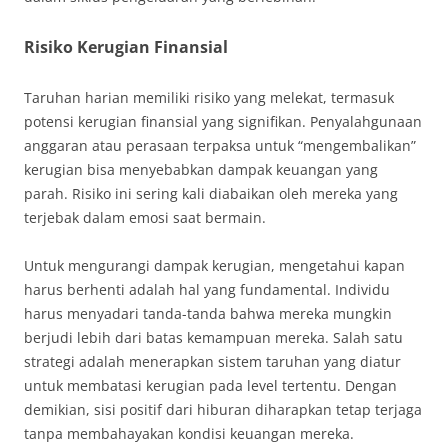
Risiko Kerugian Finansial
Taruhan harian memiliki risiko yang melekat, termasuk
potensi kerugian finansial yang signifikan. Penyalahgunaan
anggaran atau perasaan terpaksa untuk “mengembalikan”
kerugian bisa menyebabkan dampak keuangan yang
parah. Risiko ini sering kali diabaikan oleh mereka yang
terjebak dalam emosi saat bermain.
Untuk mengurangi dampak kerugian, mengetahui kapan
harus berhenti adalah hal yang fundamental. Individu
harus menyadari tanda-tanda bahwa mereka mungkin
berjudi lebih dari batas kemampuan mereka. Salah satu
strategi adalah menerapkan sistem taruhan yang diatur
untuk membatasi kerugian pada level tertentu. Dengan
demikian, sisi positif dari hiburan diharapkan tetap terjaga
tanpa membahayakan kondisi keuangan mereka.