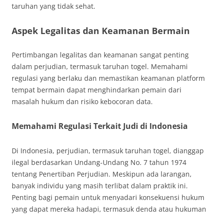
taruhan yang tidak sehat.
Aspek Legalitas dan Keamanan Bermain
Pertimbangan legalitas dan keamanan sangat penting
dalam perjudian, termasuk taruhan togel. Memahami
regulasi yang berlaku dan memastikan keamanan platform
tempat bermain dapat menghindarkan pemain dari
masalah hukum dan risiko kebocoran data.
Memahami Regulasi Terkait Judi di Indonesia
Di Indonesia, perjudian, termasuk taruhan togel, dianggap
ilegal berdasarkan Undang-Undang No. 7 tahun 1974
tentang Penertiban Perjudian. Meskipun ada larangan,
banyak individu yang masih terlibat dalam praktik ini.
Penting bagi pemain untuk menyadari konsekuensi hukum
yang dapat mereka hadapi, termasuk denda atau hukuman