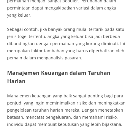
permainan menjadi sangat populer. Perubahan dalam
permintaan dapat mengakibatkan variasi dalam angka
yang keluar.
Sebagai contoh, jika banyak orang mulai tertarik pada satu
jenis togel tertentu, angka yang keluar bisa jadi berbeda
dibandingkan dengan permainan yang kurang diminati. Ini
merupakan faktor tambahan yang harus diperhatikan oleh
pemain dalam menganalisis pasaran.
Manajemen Keuangan dalam Taruhan
Harian
Manajemen keuangan yang baik sangat penting bagi para
penjudi yang ingin meminimalkan risiko dan meningkatkan
pengelolaan taruhan harian mereka. Dengan menetapkan
batasan, mencatat pengeluaran, dan memahami risiko,
individu dapat membuat keputusan yang lebih bijaksana.