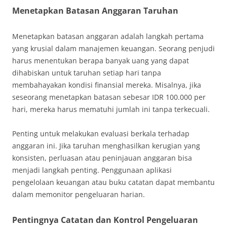
Menetapkan Batasan Anggaran Taruhan
Menetapkan batasan anggaran adalah langkah pertama
yang krusial dalam manajemen keuangan. Seorang penjudi
harus menentukan berapa banyak uang yang dapat
dihabiskan untuk taruhan setiap hari tanpa
membahayakan kondisi finansial mereka. Misalnya, jika
seseorang menetapkan batasan sebesar IDR 100.000 per
hari, mereka harus mematuhi jumlah ini tanpa terkecuali.
Penting untuk melakukan evaluasi berkala terhadap
anggaran ini. Jika taruhan menghasilkan kerugian yang
konsisten, perluasan atau peninjauan anggaran bisa
menjadi langkah penting. Penggunaan aplikasi
pengelolaan keuangan atau buku catatan dapat membantu
dalam memonitor pengeluaran harian.
Pentingnya Catatan dan Kontrol Pengeluaran