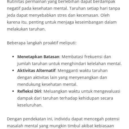
Rutinitas permainan yang berlebihan dapat berdampak
negatif pada kesehatan mental. Taruhan setiap hari tanpa
jeda dapat menyebabkan stres dan kecemasan. Oleh
karena itu, penting untuk menjaga keseimbangan dalam
melakukan taruhan.
Beberapa langkah proaktif meliputi:
Menetapkan Batasan
: Membatasi frekuensi dan
jumlah taruhan untuk menghindari kelelahan mental.
Aktivitas Alternatif
: Mengganti waktu taruhan
dengan aktivitas lain yang menyenangkan dan
mendukung kesehatan mental.
Refleksi Diri
: Meluangkan waktu untuk mengevaluasi
dampak dari taruhan terhadap kehidupan secara
keseluruhan.
Dengan pendekatan ini, individu dapat mencegah potensi
masalah mental yang mungkin timbul akibat kebiasaan