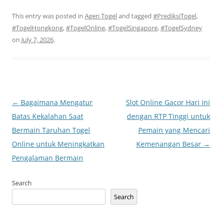
This entry was posted in
Agen Togel
and tagged
#PrediksiTogel
,
#TogelHongkong
,
#TogelOnline
,
#TogelSingapore
,
#TogelSydney
on
July 7, 2026
.
Post
←
Bagaimana Mengatur
Slot Online Gacor Hari Ini
navigation
Batas Kekalahan Saat
dengan RTP Tinggi untuk
Bermain Taruhan Togel
Pemain yang Mencari
Online untuk Meningkatkan
Kemenangan Besar
→
Pengalaman Bermain
Search
Search