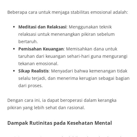
Beberapa cara untuk menjaga stabilitas emosional adalah:
Meditasi dan Relaksasi
: Menggunakan teknik
relaksasi untuk menenangkan pikiran sebelum
bertaruh.
Pemisahan Keuangan
: Memisahkan dana untuk
taruhan dari keuangan sehari-hari guna mengurangi
tekanan emosional.
Sikap Realistis
: Menyadari bahwa kemenangan tidak
selalu terjadi, dan menerima kerugian sebagai bagian
dari proses.
Dengan cara ini, ia dapat beroperasi dalam kerangka
pikiran yang lebih sehat dan rasional.
Dampak Rutinitas pada Kesehatan Mental