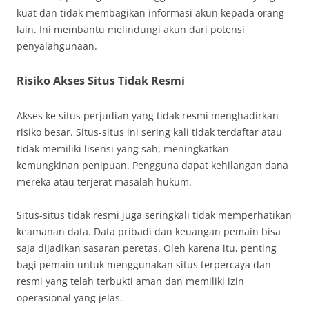
kuat dan tidak membagikan informasi akun kepada orang
lain. Ini membantu melindungi akun dari potensi
penyalahgunaan.
Risiko Akses Situs Tidak Resmi
Akses ke situs perjudian yang tidak resmi menghadirkan
risiko besar. Situs-situs ini sering kali tidak terdaftar atau
tidak memiliki lisensi yang sah, meningkatkan
kemungkinan penipuan. Pengguna dapat kehilangan dana
mereka atau terjerat masalah hukum.
Situs-situs tidak resmi juga seringkali tidak memperhatikan
keamanan data. Data pribadi dan keuangan pemain bisa
saja dijadikan sasaran peretas. Oleh karena itu, penting
bagi pemain untuk menggunakan situs terpercaya dan
resmi yang telah terbukti aman dan memiliki izin
operasional yang jelas.