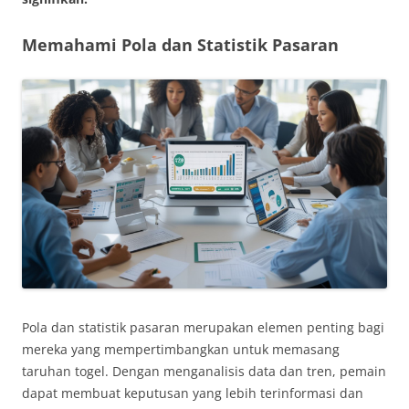
Memahami Pola dan Statistik Pasaran
Pola dan statistik pasaran merupakan elemen penting bagi
mereka yang mempertimbangkan untuk memasang
taruhan togel. Dengan menganalisis data dan tren, pemain
dapat membuat keputusan yang lebih terinformasi dan