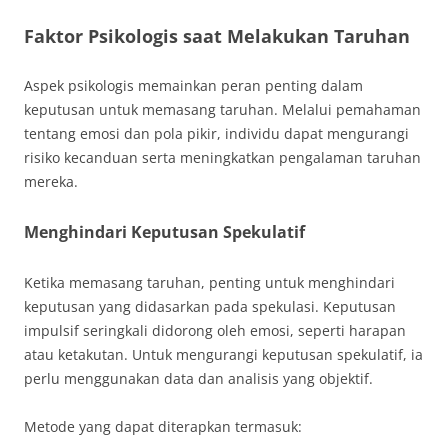
Faktor Psikologis saat Melakukan Taruhan
Aspek psikologis memainkan peran penting dalam
keputusan untuk memasang taruhan. Melalui pemahaman
tentang emosi dan pola pikir, individu dapat mengurangi
risiko kecanduan serta meningkatkan pengalaman taruhan
mereka.
Menghindari Keputusan Spekulatif
Ketika memasang taruhan, penting untuk menghindari
keputusan yang didasarkan pada spekulasi. Keputusan
impulsif seringkali didorong oleh emosi, seperti harapan
atau ketakutan. Untuk mengurangi keputusan spekulatif, ia
perlu menggunakan data dan analisis yang objektif.
Metode yang dapat diterapkan termasuk: