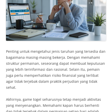
Penting untuk mengetahui jenis taruhan yang tersedia dan
bagaimana masing-masing bekerja. Dengan memahami
struktur permainan, seseorang dapat membuat keputusan
yang lebih terinformasi dan rasional. Selain itu, pemain
juga perlu memperhatikan risiko finansial yang terlibat
agar tidak terjebak dalam praktik perjudian yang tidak
sehat.
Akhirnya, game togel seharusnya tetap menjadi aktivitas
yang menyenangkan. Memahami kapan harus berhenti
dan tidak terjebak dalam permainan setiap hari adalah