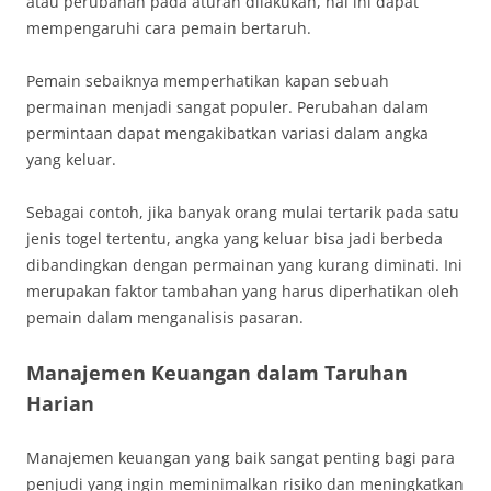
atau perubahan pada aturan dilakukan, hal ini dapat
mempengaruhi cara pemain bertaruh.
Pemain sebaiknya memperhatikan kapan sebuah
permainan menjadi sangat populer. Perubahan dalam
permintaan dapat mengakibatkan variasi dalam angka
yang keluar.
Sebagai contoh, jika banyak orang mulai tertarik pada satu
jenis togel tertentu, angka yang keluar bisa jadi berbeda
dibandingkan dengan permainan yang kurang diminati. Ini
merupakan faktor tambahan yang harus diperhatikan oleh
pemain dalam menganalisis pasaran.
Manajemen Keuangan dalam Taruhan
Harian
Manajemen keuangan yang baik sangat penting bagi para
penjudi yang ingin meminimalkan risiko dan meningkatkan