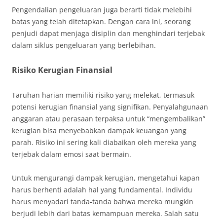
Pengendalian pengeluaran juga berarti tidak melebihi
batas yang telah ditetapkan. Dengan cara ini, seorang
penjudi dapat menjaga disiplin dan menghindari terjebak
dalam siklus pengeluaran yang berlebihan.
Risiko Kerugian Finansial
Taruhan harian memiliki risiko yang melekat, termasuk
potensi kerugian finansial yang signifikan. Penyalahgunaan
anggaran atau perasaan terpaksa untuk “mengembalikan”
kerugian bisa menyebabkan dampak keuangan yang
parah. Risiko ini sering kali diabaikan oleh mereka yang
terjebak dalam emosi saat bermain.
Untuk mengurangi dampak kerugian, mengetahui kapan
harus berhenti adalah hal yang fundamental. Individu
harus menyadari tanda-tanda bahwa mereka mungkin
berjudi lebih dari batas kemampuan mereka. Salah satu