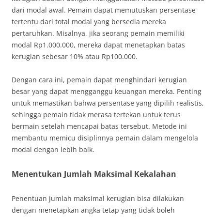
dari modal awal. Pemain dapat memutuskan persentase
tertentu dari total modal yang bersedia mereka
pertaruhkan. Misalnya, jika seorang pemain memiliki
modal Rp1.000.000, mereka dapat menetapkan batas
kerugian sebesar 10% atau Rp100.000.
Dengan cara ini, pemain dapat menghindari kerugian
besar yang dapat mengganggu keuangan mereka. Penting
untuk memastikan bahwa persentase yang dipilih realistis,
sehingga pemain tidak merasa tertekan untuk terus
bermain setelah mencapai batas tersebut. Metode ini
membantu memicu disiplinnya pemain dalam mengelola
modal dengan lebih baik.
Menentukan Jumlah Maksimal Kekalahan
Penentuan jumlah maksimal kerugian bisa dilakukan
dengan menetapkan angka tetap yang tidak boleh