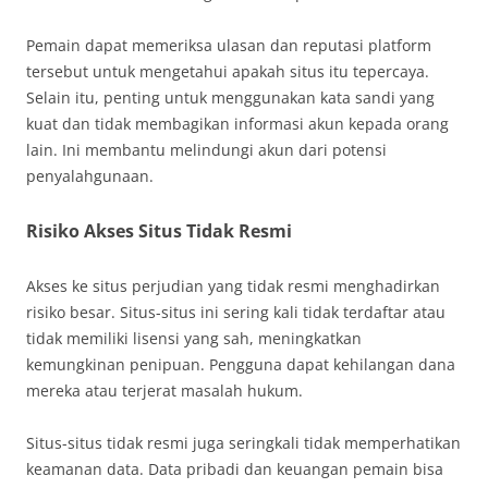
Pemain dapat memeriksa ulasan dan reputasi platform
tersebut untuk mengetahui apakah situs itu tepercaya.
Selain itu, penting untuk menggunakan kata sandi yang
kuat dan tidak membagikan informasi akun kepada orang
lain. Ini membantu melindungi akun dari potensi
penyalahgunaan.
Risiko Akses Situs Tidak Resmi
Akses ke situs perjudian yang tidak resmi menghadirkan
risiko besar. Situs-situs ini sering kali tidak terdaftar atau
tidak memiliki lisensi yang sah, meningkatkan
kemungkinan penipuan. Pengguna dapat kehilangan dana
mereka atau terjerat masalah hukum.
Situs-situs tidak resmi juga seringkali tidak memperhatikan
keamanan data. Data pribadi dan keuangan pemain bisa