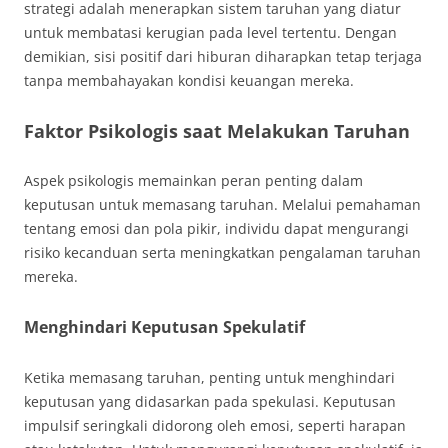
strategi adalah menerapkan sistem taruhan yang diatur
untuk membatasi kerugian pada level tertentu. Dengan
demikian, sisi positif dari hiburan diharapkan tetap terjaga
tanpa membahayakan kondisi keuangan mereka.
Faktor Psikologis saat Melakukan Taruhan
Aspek psikologis memainkan peran penting dalam
keputusan untuk memasang taruhan. Melalui pemahaman
tentang emosi dan pola pikir, individu dapat mengurangi
risiko kecanduan serta meningkatkan pengalaman taruhan
mereka.
Menghindari Keputusan Spekulatif
Ketika memasang taruhan, penting untuk menghindari
keputusan yang didasarkan pada spekulasi. Keputusan
impulsif seringkali didorong oleh emosi, seperti harapan