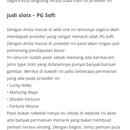
segera bisa langsung terasa suka main di provider ini.
Judi slots – PG Soft
Dengan Anda masuk di web-site ini tentunya segera akan
mendapati provider yang sangat menarik ialah PG Soft.
Dengan Anda masuk di provider ini pasti akan ringan jadi
pemenang pendapatan besar.
Ini seluruh sudah pasti sebab memang ada bermacam
jenis type slots yang didalamnya punyai banyak barisan
gambar. Berikut di bawah ini yaitu beberapa permainan
yang ada pada provider ini:
• Lucky Neko
• Mahjong Ways
• Double Fortune
• Fortune Mouse
Pasti bukan sekedar hanya itu sebab di website ini akan
ada banyak permainan menarik yang bakal membuat
pemain terasa senang. Dengan begitu, tentu pemain pula