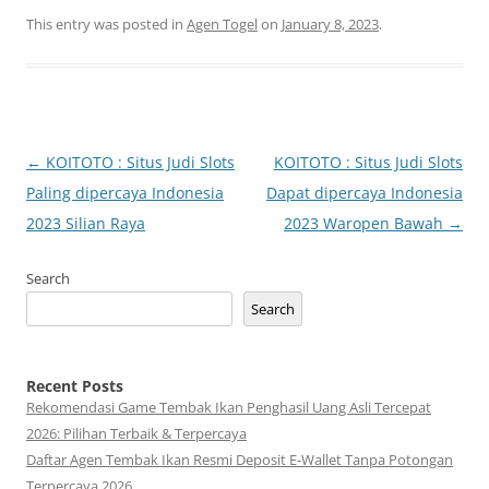
This entry was posted in
Agen Togel
on
January 8, 2023
.
Post
←
KOITOTO : Situs Judi Slots
KOITOTO : Situs Judi Slots
navigation
Paling dipercaya Indonesia
Dapat dipercaya Indonesia
2023 Silian Raya
2023 Waropen Bawah
→
Search
Search
Recent Posts
Rekomendasi Game Tembak Ikan Penghasil Uang Asli Tercepat
2026: Pilihan Terbaik & Terpercaya
Daftar Agen Tembak Ikan Resmi Deposit E-Wallet Tanpa Potongan
Terpercaya 2026