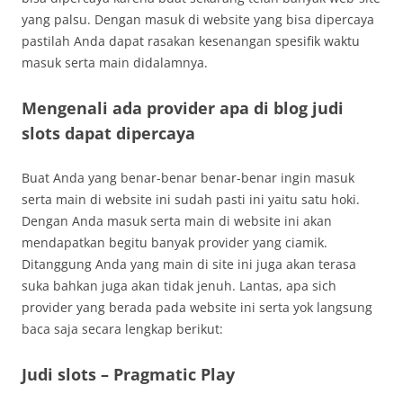
yang palsu. Dengan masuk di website yang bisa dipercaya
pastilah Anda dapat rasakan kesenangan spesifik waktu
masuk serta main didalamnya.
Mengenali ada provider apa di blog judi
slots dapat dipercaya
Buat Anda yang benar-benar benar-benar ingin masuk
serta main di website ini sudah pasti ini yaitu satu hoki.
Dengan Anda masuk serta main di website ini akan
mendapatkan begitu banyak provider yang ciamik.
Ditanggung Anda yang main di site ini juga akan terasa
suka bahkan juga akan tidak jenuh. Lantas, apa sich
provider yang berada pada website ini serta yok langsung
baca saja secara lengkap berikut:
Judi slots – Pragmatic Play