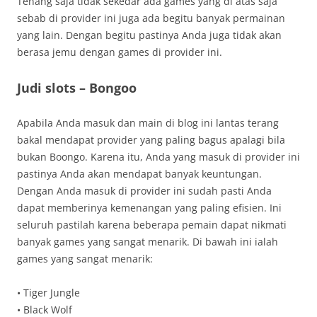
Tenang saja tidak sekedar ada games yang di atas saja
sebab di provider ini juga ada begitu banyak permainan
yang lain. Dengan begitu pastinya Anda juga tidak akan
berasa jemu dengan games di provider ini.
Judi slots – Bongoo
Apabila Anda masuk dan main di blog ini lantas terang
bakal mendapat provider yang paling bagus apalagi bila
bukan Boongo. Karena itu, Anda yang masuk di provider ini
pastinya Anda akan mendapat banyak keuntungan.
Dengan Anda masuk di provider ini sudah pasti Anda
dapat memberinya kemenangan yang paling efisien. Ini
seluruh pastilah karena beberapa pemain dapat nikmati
banyak games yang sangat menarik. Di bawah ini ialah
games yang sangat menarik:
• Tiger Jungle
• Black Wolf