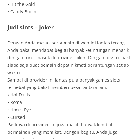
• Hit the Gold
• Candy Boom
Judi slots – Joker
Dengan Anda masuk serta main di web ini lantas terang
Anda bakal mendapat begitu banyak keuntungan menarik
dengan turut masuk di provider Joker. Dengan begitu, pasti
siapa saja buat pemain dapat nikmati peruntungan setiap
waktu.
Sampai di provider ini lantas pula banyak games slots
terhebat yang bakal memberi besar antara lain:
• Hot Fruits
• Roma
• Horus Eye
• Cursed
Pastinya di provider ini juga masih banyak kembali
permainan yang memikat. Dengan begitu, Anda juga