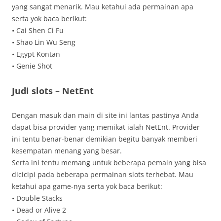
yang sangat menarik. Mau ketahui ada permainan apa
serta yok baca berikut:
• Cai Shen Ci Fu
• Shao Lin Wu Seng
• Egypt Kontan
• Genie Shot
Judi slots – NetEnt
Dengan masuk dan main di site ini lantas pastinya Anda
dapat bisa provider yang memikat ialah NetEnt. Provider
ini tentu benar-benar demikian begitu banyak memberi
kesempatan menang yang besar.
Serta ini tentu memang untuk beberapa pemain yang bisa
dicicipi pada beberapa permainan slots terhebat. Mau
ketahui apa game-nya serta yok baca berikut:
• Double Stacks
• Dead or Alive 2