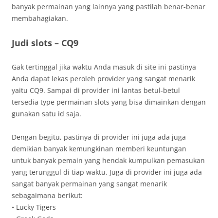
banyak permainan yang lainnya yang pastilah benar-benar
membahagiakan.
Judi slots – CQ9
Gak tertinggal jika waktu Anda masuk di site ini pastinya
Anda dapat lekas peroleh provider yang sangat menarik
yaitu CQ9. Sampai di provider ini lantas betul-betul
tersedia type permainan slots yang bisa dimainkan dengan
gunakan satu id saja.
Dengan begitu, pastinya di provider ini juga ada juga
demikian banyak kemungkinan memberi keuntungan
untuk banyak pemain yang hendak kumpulkan pemasukan
yang terunggul di tiap waktu. Juga di provider ini juga ada
sangat banyak permainan yang sangat menarik
sebagaimana berikut:
• Lucky Tigers