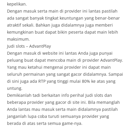
kepelikan.
Dengan masuk serta main di provider ini lantas pastilah
ada sangat banyak tingkat keuntungan yang benar-benar
atraktif sekali. Bahkan juga didalamnya juga memberi
kemungkinan buat dapat bikin peserta dapat main lebih
maksimum.
Judi slots – AdvantPlay
Dengan masuk di website ini lantas Anda juga punyai
peluang buat dapat mencoba main di provider AdvantPlay.
Yang mau ketahui mengenai provider ini dapat main
seluruh permainan yang sangat gacor didalamnya. Sampai
di sini juga ada RTP yang tinggi mulai 80% ke atas yang
untung.
Demikianlah tadi berkaitan info perihal Judi slots dan
beberapa provider yang gacor di site ini. Bila memanglah
Anda lantas mau masuk serta main didalamnya pastilah
janganlah lupa coba turuti semuanya provider yang
berada di atas serta semua game-nya.