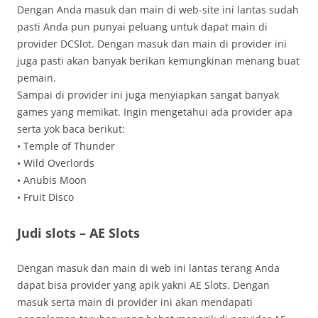
Dengan Anda masuk dan main di web-site ini lantas sudah
pasti Anda pun punyai peluang untuk dapat main di
provider DCSlot. Dengan masuk dan main di provider ini
juga pasti akan banyak berikan kemungkinan menang buat
pemain.
Sampai di provider ini juga menyiapkan sangat banyak
games yang memikat. Ingin mengetahui ada provider apa
serta yok baca berikut:
• Temple of Thunder
• Wild Overlords
• Anubis Moon
• Fruit Disco
Judi slots – AE Slots
Dengan masuk dan main di web ini lantas terang Anda
dapat bisa provider yang apik yakni AE Slots. Dengan
masuk serta main di provider ini akan mendapati