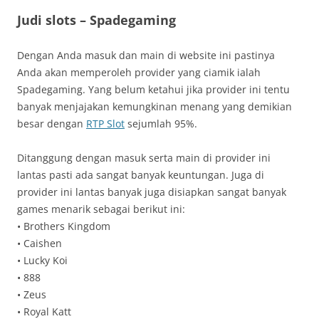
Judi slots – Spadegaming
Dengan Anda masuk dan main di website ini pastinya
Anda akan memperoleh provider yang ciamik ialah
Spadegaming. Yang belum ketahui jika provider ini tentu
banyak menjajakan kemungkinan menang yang demikian
besar dengan
RTP Slot
sejumlah 95%.
Ditanggung dengan masuk serta main di provider ini
lantas pasti ada sangat banyak keuntungan. Juga di
provider ini lantas banyak juga disiapkan sangat banyak
games menarik sebagai berikut ini:
• Brothers Kingdom
• Caishen
• Lucky Koi
• 888
• Zeus
• Royal Katt