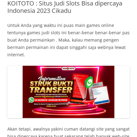
KOITOTO : Situs Judi Slots Bisa dipercaya
Indonesia 2023 Cikadu
Untuk Anda yang waktu ini puas main games online
tentunya games judi slots ini benar-benar benar-benar pas
buat Anda permainkan . Maka, kalau memang pengen
bermain permainan ini dapat singgahi saja webnya lewat
internet.
Akan tetapi, awalnya yakini cuman datangi site yang sangat
bisa dipercaya karena buat sekarang telah banyak web-site