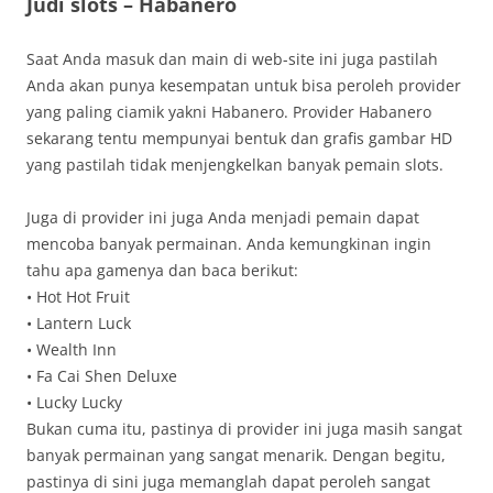
Judi slots – Habanero
Saat Anda masuk dan main di web-site ini juga pastilah
Anda akan punya kesempatan untuk bisa peroleh provider
yang paling ciamik yakni Habanero. Provider Habanero
sekarang tentu mempunyai bentuk dan grafis gambar HD
yang pastilah tidak menjengkelkan banyak pemain slots.
Juga di provider ini juga Anda menjadi pemain dapat
mencoba banyak permainan. Anda kemungkinan ingin
tahu apa gamenya dan baca berikut:
• Hot Hot Fruit
• Lantern Luck
• Wealth Inn
• Fa Cai Shen Deluxe
• Lucky Lucky
Bukan cuma itu, pastinya di provider ini juga masih sangat
banyak permainan yang sangat menarik. Dengan begitu,
pastinya di sini juga memanglah dapat peroleh sangat