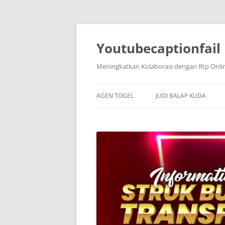
Youtubecaptionfail
Meningkatkan Kolaborasi dengan Rtp Onli
AGEN TOGEL
JUDI BALAP KUDA