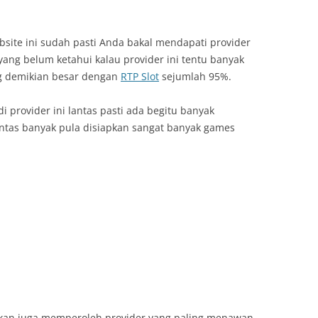
site ini sudah pasti Anda bakal mendapati provider
ang belum ketahui kalau provider ini tentu banyak
 demikian besar dengan
RTP Slot
sejumlah 95%.
provider ini lantas pasti ada begitu banyak
antas banyak pula disiapkan sangat banyak games
s akan juga memperoleh provider yang paling menawan