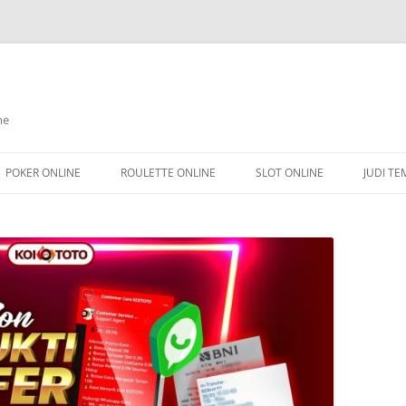
ne
Skip
to
POKER ONLINE
ROULETTE ONLINE
SLOT ONLINE
JUDI TE
content