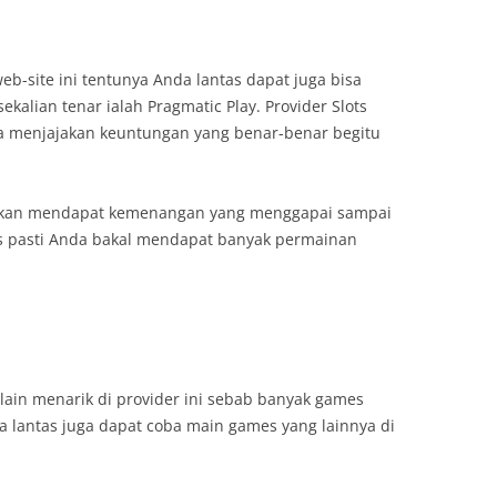
b-site ini tentunya Anda lantas dapat juga bisa
ekalian tenar ialah Pragmatic Play. Provider Slots
nya menjajakan keuntungan yang benar-benar begitu
da akan mendapat kemenangan yang menggapai sampai
tas pasti Anda bakal mendapat banyak permainan
lain menarik di provider ini sebab banyak games
nda lantas juga dapat coba main games yang lainnya di