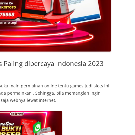
ts Paling dipercaya Indonesia 2023
suka main permainan online tentu games judi slots ini
nda permainkan . Sehingga, bila memanglah ingin
saja webnya lewat internet.