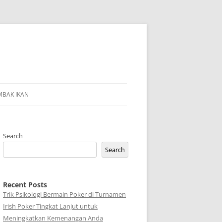
MBAK IKAN
Search
Search
Recent Posts
Trik Psikologi Bermain Poker di Turnamen
Irish Poker Tingkat Lanjut untuk
Meningkatkan Kemenangan Anda