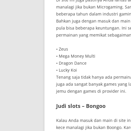
manalagi jika bukan Microgaming. Sa
beberapa tahun dalam industri gamin
Bahkan juga dengan masuk dan main di
pula bisa beberapa keuntungan. Ini s
permainan yang memikat sebagaimana 
• Zeus
• Mega Money Multi
• Dragon Dance
• Lucky Koi
Tenang saja tidak hanya ada permaina
juga ada sangat banyak games yang la
jemu dengan games di provider ini.
Judi slots – Bongoo
Kalau Anda masuk dan main di site in
kece manalagi jika bukan Boongo. Kar