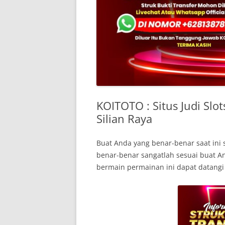
KOITOTO : Situs Judi Slo
Silian Raya
Buat Anda yang benar-benar saat ini 
benar-benar sangatlah sesuai buat A
bermain permainan ini dapat datangi 