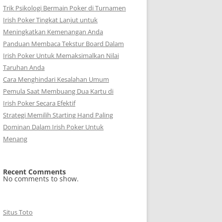
Trik Psikologi Bermain Poker di Turnamen
Irish Poker Tingkat Lanjut untuk
Meningkatkan Kemenangan Anda
Panduan Membaca Tekstur Board Dalam
Irish Poker Untuk Memaksimalkan Nilai
Taruhan Anda
Cara Menghindari Kesalahan Umum
Pemula Saat Membuang Dua Kartu di
Irish Poker Secara Efektif
Strategi Memilih Starting Hand Paling
Dominan Dalam Irish Poker Untuk
Menang
Recent Comments
No comments to show.
Situs Toto