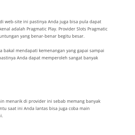
 web-site ini pastinya Anda juga bisa pula dapat
kenal adalah Pragmatic Play. Provider Slots Pragmatic
euntungan yang benar-benar begitu besar.
nda bakal mendapati kemenangan yang gapai sampai
a pastinya Anda dapat memperoleh sangat banyak
ain menarik di provider ini sebab memang banyak
ntu saat ini Anda lantas bisa juga coba main
i.