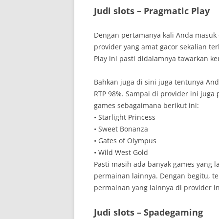
Judi slots – Pragmatic Play
Dengan pertamanya kali Anda masuk di
provider yang amat gacor sekalian ter
Play ini pasti didalamnya tawarkan k
Bahkan juga di sini juga tentunya A
RTP 98%. Sampai di provider ini jug
games sebagaimana berikut ini:
• Starlight Princess
• Sweet Bonanza
• Gates of Olympus
• Wild West Gold
Pasti masih ada banyak games yang l
permainan lainnya. Dengan begitu, te
permainan yang lainnya di provider in
Judi slots – Spadegaming