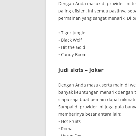
Dengan Anda masuk di provider ini 
paling efisien. Ini semua pastinya s
permainan yang sangat menarik. Di 
• Tiger Jungle
• Black Wolf
• Hit the Gold
• Candy Boom
Judi slots – Joker
Dengan Anda masuk serta main di web
banyak keuntungan menarik dengan tur
siapa saja buat pemain dapat nikmati 
Sampai di provider ini juga pula ban
memberinya besar antara lain:
• Hot Fruits
• Roma
• Horus Eye