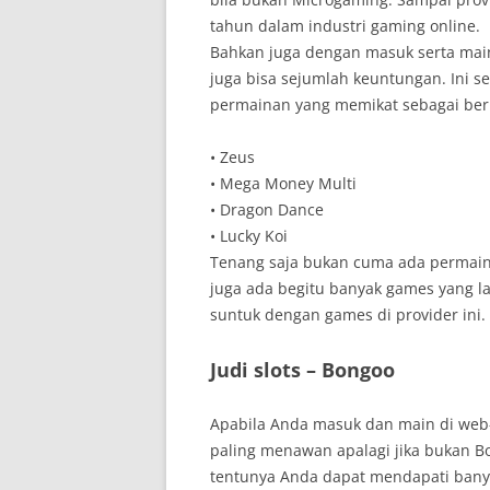
tahun dalam industri gaming online.
Bahkan juga dengan masuk serta main 
juga bisa sejumlah keuntungan. Ini s
permainan yang memikat sebagai berik
• Zeus
• Mega Money Multi
• Dragon Dance
• Lucky Koi
Tenang saja bukan cuma ada permaina
juga ada begitu banyak games yang la
suntuk dengan games di provider ini.
Judi slots – Bongoo
Apabila Anda masuk dan main di web-s
paling menawan apalagi jika bukan Bo
tentunya Anda dapat mendapati bany