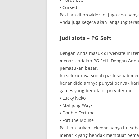
• Cursed
Pastilah di provider ini juga ada ba
Anda juga segera akan langsung terasa
Judi slots – PG Soft
Dengan Anda masuk di website ini te
menarik adalah PG Soft. Dengan Anda
pemasukan besar.
Ini seluruhnya sudah pasti sebab me
benar didalamnya punyai banyak bari
games yang berada di provider ini:
• Lucky Neko
• Mahjong Ways
• Double Fortune
• Fortune Mouse
Pastilah bukan sekedar hanya itu seb
menarik yang hendak membuat pemain