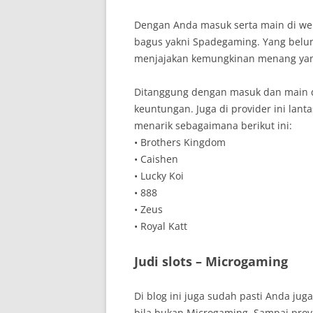
Dengan Anda masuk serta main di web
bagus yakni Spadegaming. Yang belum 
menjajakan kemungkinan menang ya
Ditanggung dengan masuk dan main di 
keuntungan. Juga di provider ini lan
menarik sebagaimana berikut ini:
• Brothers Kingdom
• Caishen
• Lucky Koi
• 888
• Zeus
• Royal Katt
Judi slots – Microgaming
Di blog ini juga sudah pasti Anda jug
bila bukan Microgaming. Sampai prov