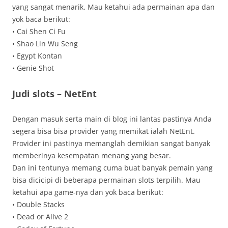
yang sangat menarik. Mau ketahui ada permainan apa dan
yok baca berikut:
• Cai Shen Ci Fu
• Shao Lin Wu Seng
• Egypt Kontan
• Genie Shot
Judi slots – NetEnt
Dengan masuk serta main di blog ini lantas pastinya Anda
segera bisa bisa provider yang memikat ialah NetEnt.
Provider ini pastinya memanglah demikian sangat banyak
memberinya kesempatan menang yang besar.
Dan ini tentunya memang cuma buat banyak pemain yang
bisa dicicipi di beberapa permainan slots terpilih. Mau
ketahui apa game-nya dan yok baca berikut:
• Double Stacks
• Dead or Alive 2