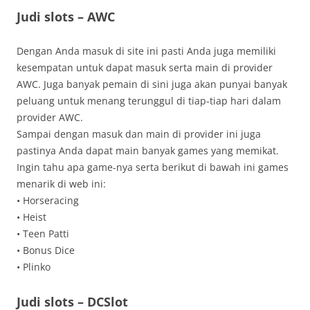
Judi slots – AWC
Dengan Anda masuk di site ini pasti Anda juga memiliki
kesempatan untuk dapat masuk serta main di provider
AWC. Juga banyak pemain di sini juga akan punyai banyak
peluang untuk menang terunggul di tiap-tiap hari dalam
provider AWC.
Sampai dengan masuk dan main di provider ini juga
pastinya Anda dapat main banyak games yang memikat.
Ingin tahu apa game-nya serta berikut di bawah ini games
menarik di web ini:
• Horseracing
• Heist
• Teen Patti
• Bonus Dice
• Plinko
Judi slots – DCSlot