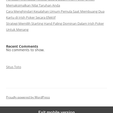
Memaksimalkan Nilai Taruhan Anda
Cara Menghindari Kesalahan Umum Pemula Saat Membuang Dua
Kartu di Irish Poker Secara Efektif
Strategi Memilih Starting Hand Paling Dominan Dalam Irish Poker
Untuk Menang
Recent Comments
No comments to show.
Situs Toto
Proudly powered by WordPress
Exit mobile version