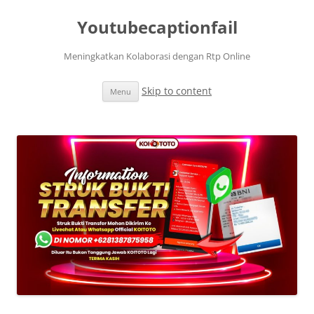
Youtubecaptionfail
Meningkatkan Kolaborasi dengan Rtp Online
Skip to content
Menu