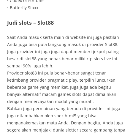
• Codex of Fortune
• Butterfly Staxx
Judi slots – Slot88
Saat Anda masuk serta main di website ini juga pastilah
Anda juga bisa pula langsung masuk di provider Slot88.
Juga provider ini juga juga dapat memberi jekpot paling
besar di slot88 yang benar-benar miliki rtp slots live ini
sampai 90% juga lebih.
Provider slot88 ini pula benar-benar sangat tenar
ketimbang provider pragmatic play, terpilih luncurkan
beberapa game yang memikat. Juga juga ada begitu
banyak alternatif macam games slots dapat dimainkan
dengan memercayakan modal yang murah.
Bahkan juga permainan yang berada di provider ini juga
juga ditambahkan oleh spek html5 yang bisa
menganakemaskan mata Anda. Dengan begitu, Anda juga
segera akan menjajaki dunia slotter secara gampang tanpa