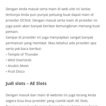
Dengan Anda masuk serta main di web-site ini lantas
tentunya Anda pun punyai peluang buat dapat main di
provider DCSlot. Dengan masuk serta main di provider ini
juga pasti akan banyak berikan kemungkinan menang buat
pemain.
Sampai di provider ini juga menyiapkan sangat banyak
permainan yang memikat. Mau ketahui ada provider apa
serta yok baca berikut:
• Temple of Thunder
• Wild Overlords
• Anubis Moon
• Fruit Disco
Judi slots – AE Slots
Dengan masuk dan main di website ini juga terang Anda
segera bisa bisa provider yang ciamik ialah AE Slots.