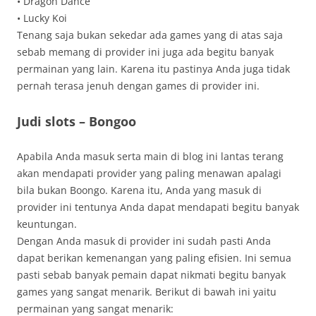
• Dragon Dance
• Lucky Koi
Tenang saja bukan sekedar ada games yang di atas saja
sebab memang di provider ini juga ada begitu banyak
permainan yang lain. Karena itu pastinya Anda juga tidak
pernah terasa jenuh dengan games di provider ini.
Judi slots – Bongoo
Apabila Anda masuk serta main di blog ini lantas terang
akan mendapati provider yang paling menawan apalagi
bila bukan Boongo. Karena itu, Anda yang masuk di
provider ini tentunya Anda dapat mendapati begitu banyak
keuntungan.
Dengan Anda masuk di provider ini sudah pasti Anda
dapat berikan kemenangan yang paling efisien. Ini semua
pasti sebab banyak pemain dapat nikmati begitu banyak
games yang sangat menarik. Berikut di bawah ini yaitu
permainan yang sangat menarik: