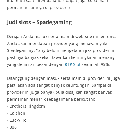
itu, tentu saat ini Anda lantas dapat juga coba main
permainan lainnya di provider ini.
Judi slots – Spadegaming
Dengan Anda masuk serta main di web-site ini tentunya
Anda akan mendapati provider yang menawan yakni
Spadegaming. Yang belum mengetahui jika provider ini
pastinya banyak sekali tawarkan kemungkinan menang
yang demikian besar dengan
RTP Slot
sejumlah 95%.
Ditanggung dengan masuk serta main di provider ini juga
pasti akan ada sangat banyak keuntungan. Sampai di
provider ini juga banyak pula disajikan sangat banyak
permainan menarik sebagaimana berikut ini:
• Brothers Kingdom
• Caishen
• Lucky Koi
• 888