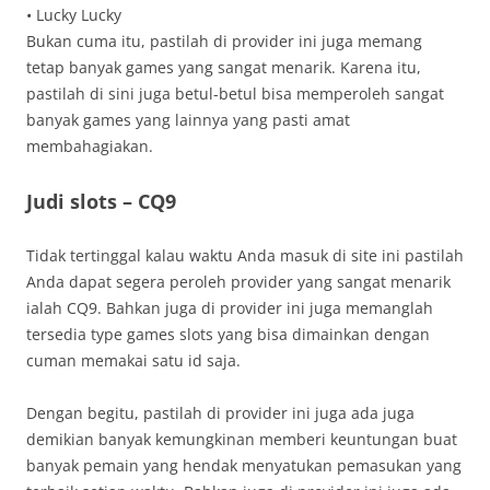
• Lucky Lucky
Bukan cuma itu, pastilah di provider ini juga memang
tetap banyak games yang sangat menarik. Karena itu,
pastilah di sini juga betul-betul bisa memperoleh sangat
banyak games yang lainnya yang pasti amat
membahagiakan.
Judi slots – CQ9
Tidak tertinggal kalau waktu Anda masuk di site ini pastilah
Anda dapat segera peroleh provider yang sangat menarik
ialah CQ9. Bahkan juga di provider ini juga memanglah
tersedia type games slots yang bisa dimainkan dengan
cuman memakai satu id saja.
Dengan begitu, pastilah di provider ini juga ada juga
demikian banyak kemungkinan memberi keuntungan buat
banyak pemain yang hendak menyatukan pemasukan yang