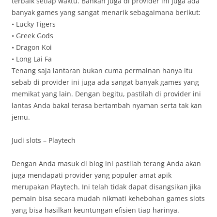
terbaik setiap waktu. Bahkan juga di provider ini juga ada
banyak games yang sangat menarik sebagaimana berikut:
• Lucky Tigers
• Greek Gods
• Dragon Koi
• Long Lai Fa
Tenang saja lantaran bukan cuma permainan hanya itu
sebab di provider ini juga ada sangat banyak games yang
memikat yang lain. Dengan begitu, pastilah di provider ini
lantas Anda bakal terasa bertambah nyaman serta tak kan
jemu.
Judi slots – Playtech
Dengan Anda masuk di blog ini pastilah terang Anda akan
juga mendapati provider yang populer amat apik
merupakan Playtech. Ini telah tidak dapat disangsikan jika
pemain bisa secara mudah nikmati kehebohan games slots
yang bisa hasilkan keuntungan efisien tiap harinya.