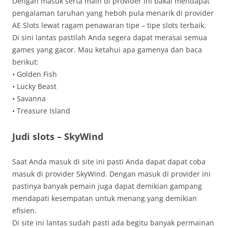
Dengan masuk serta main di provider ini bakal mendapat
pengalaman taruhan yang heboh pula menarik di provider
AE Slots lewat ragam penawaran tipe – tipe slots terbaik.
Di sini lantas pastilah Anda segera dapat merasai semua
games yang gacor. Mau ketahui apa gamenya dan baca
berikut:
• Golden Fish
• Lucky Beast
• Savanna
• Treasure Island
Judi slots – SkyWind
Saat Anda masuk di site ini pasti Anda dapat dapat coba
masuk di provider SkyWind. Dengan masuk di provider ini
pastinya banyak pemain juga dapat demikian gampang
mendapati kesempatan untuk menang yang demikian
efisien.
Di site ini lantas sudah pasti ada begitu banyak permainan