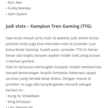
• Epic Ape
• Funky Monkey
• Gem Queen
Judi slots – Kampiun Tren Gaming (TTG)
Saat Anda masuk serta main di website judi online lantas
pastilah Anda juga bisa mencoba main di provider Luar
biasa Mode Gaming. Sudah pasti, provider TTG ini benar-
benar ada begitu banyak siapkan model slots yang punyai
5 barisan gambar.
Soal ini tentunya memanglah lumayan simpel memberinya
banyak kemenangan terpilih berkaitan beberapa upaya
taruhan yang hendak kelak dilalui. Dengan masuk di
provider ini juga ada banyak games menarik sebagai
berikut ini:
• Kung Fu Showdown
• King Dinosaur
• Last Temple H5