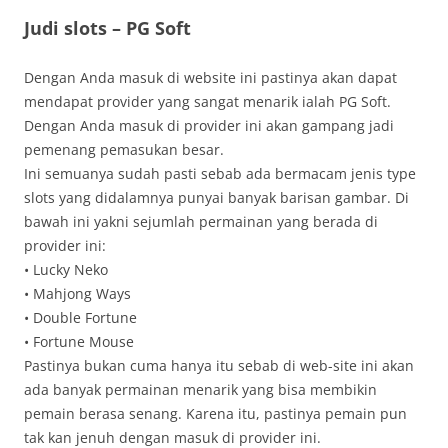
Judi slots – PG Soft
Dengan Anda masuk di website ini pastinya akan dapat
mendapat provider yang sangat menarik ialah PG Soft.
Dengan Anda masuk di provider ini akan gampang jadi
pemenang pemasukan besar.
Ini semuanya sudah pasti sebab ada bermacam jenis type
slots yang didalamnya punyai banyak barisan gambar. Di
bawah ini yakni sejumlah permainan yang berada di
provider ini:
• Lucky Neko
• Mahjong Ways
• Double Fortune
• Fortune Mouse
Pastinya bukan cuma hanya itu sebab di web-site ini akan
ada banyak permainan menarik yang bisa membikin
pemain berasa senang. Karena itu, pastinya pemain pun
tak kan jenuh dengan masuk di provider ini.