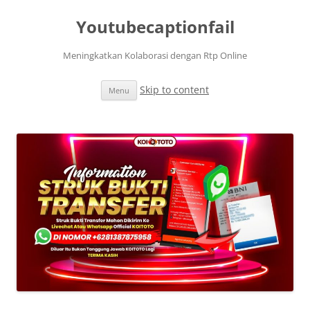
Youtubecaptionfail
Meningkatkan Kolaborasi dengan Rtp Online
Skip to content
Menu