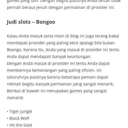
games yang lain. Dengan begitu pastinya Anda lantas tidak
pernah berasa jenuh dengan permainan di provider ini.
Judi slots – Bongoo
Kalau Anda masuk serta main di blog ini juga terang bakal
mendapati provider yang paling kece apalagi bila bukan
Boongo. Karena itu, Anda yang masuk di provider ini tentu
Anda dapat mendapati banyak keuntungan.
Dengan Anda masuk di provider ini tentu Anda dapat
memberinya kemenangan yang paling efisien. Ini
seluruhnya pastinya karena beberapa pemain dapat
nikmati begitu banyak permainan yang sangat menarik.
Berikut di bawah ini merupakan games yang sangat
menarik:
• Tiger Jungle
• Black Wolf
• Hit the Gold