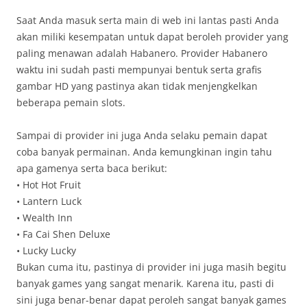
Saat Anda masuk serta main di web ini lantas pasti Anda
akan miliki kesempatan untuk dapat beroleh provider yang
paling menawan adalah Habanero. Provider Habanero
waktu ini sudah pasti mempunyai bentuk serta grafis
gambar HD yang pastinya akan tidak menjengkelkan
beberapa pemain slots.
Sampai di provider ini juga Anda selaku pemain dapat
coba banyak permainan. Anda kemungkinan ingin tahu
apa gamenya serta baca berikut:
• Hot Hot Fruit
• Lantern Luck
• Wealth Inn
• Fa Cai Shen Deluxe
• Lucky Lucky
Bukan cuma itu, pastinya di provider ini juga masih begitu
banyak games yang sangat menarik. Karena itu, pasti di
sini juga benar-benar dapat peroleh sangat banyak games