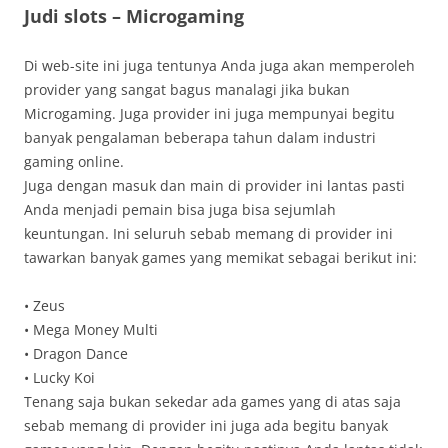
Judi slots – Microgaming
Di web-site ini juga tentunya Anda juga akan memperoleh
provider yang sangat bagus manalagi jika bukan
Microgaming. Juga provider ini juga mempunyai begitu
banyak pengalaman beberapa tahun dalam industri
gaming online.
Juga dengan masuk dan main di provider ini lantas pasti
Anda menjadi pemain bisa juga bisa sejumlah
keuntungan. Ini seluruh sebab memang di provider ini
tawarkan banyak games yang memikat sebagai berikut ini:
• Zeus
• Mega Money Multi
• Dragon Dance
• Lucky Koi
Tenang saja bukan sekedar ada games yang di atas saja
sebab memang di provider ini juga ada begitu banyak