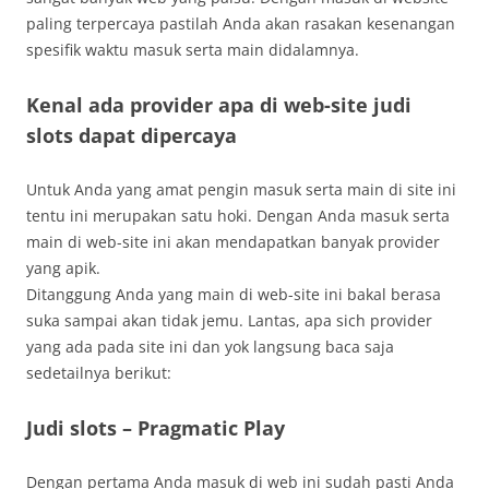
paling terpercaya pastilah Anda akan rasakan kesenangan
spesifik waktu masuk serta main didalamnya.
Kenal ada provider apa di web-site judi
slots dapat dipercaya
Untuk Anda yang amat pengin masuk serta main di site ini
tentu ini merupakan satu hoki. Dengan Anda masuk serta
main di web-site ini akan mendapatkan banyak provider
yang apik.
Ditanggung Anda yang main di web-site ini bakal berasa
suka sampai akan tidak jemu. Lantas, apa sich provider
yang ada pada site ini dan yok langsung baca saja
sedetailnya berikut:
Judi slots – Pragmatic Play
Dengan pertama Anda masuk di web ini sudah pasti Anda