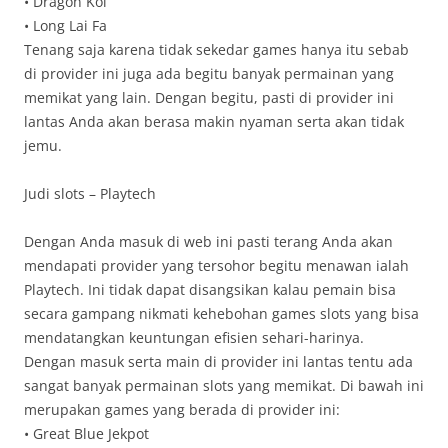
• Dragon Koi
• Long Lai Fa
Tenang saja karena tidak sekedar games hanya itu sebab
di provider ini juga ada begitu banyak permainan yang
memikat yang lain. Dengan begitu, pasti di provider ini
lantas Anda akan berasa makin nyaman serta akan tidak
jemu.
Judi slots – Playtech
Dengan Anda masuk di web ini pasti terang Anda akan
mendapati provider yang tersohor begitu menawan ialah
Playtech. Ini tidak dapat disangsikan kalau pemain bisa
secara gampang nikmati kehebohan games slots yang bisa
mendatangkan keuntungan efisien sehari-harinya.
Dengan masuk serta main di provider ini lantas tentu ada
sangat banyak permainan slots yang memikat. Di bawah ini
merupakan games yang berada di provider ini:
• Great Blue Jekpot