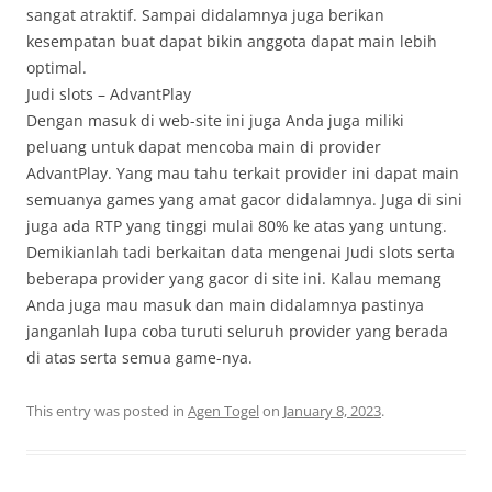
sangat atraktif. Sampai didalamnya juga berikan
kesempatan buat dapat bikin anggota dapat main lebih
optimal.
Judi slots – AdvantPlay
Dengan masuk di web-site ini juga Anda juga miliki
peluang untuk dapat mencoba main di provider
AdvantPlay. Yang mau tahu terkait provider ini dapat main
semuanya games yang amat gacor didalamnya. Juga di sini
juga ada RTP yang tinggi mulai 80% ke atas yang untung.
Demikianlah tadi berkaitan data mengenai Judi slots serta
beberapa provider yang gacor di site ini. Kalau memang
Anda juga mau masuk dan main didalamnya pastinya
janganlah lupa coba turuti seluruh provider yang berada
di atas serta semua game-nya.
This entry was posted in
Agen Togel
on
January 8, 2023
.