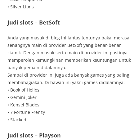
• Silver Lions
Judi slots – BetSoft
Anda yang masuk di blog ini lantas tentunya bakal merasai
senangnya main di provider BetSoft yang benar-benar
ciamik. Dengan masuk serta main di provider ini pastinya
memperoleh kemungkinan memberikan keuntungan untuk
banyak pemain didalamnya.
Sampai di provider ini juga ada banyak games yang paling
membahagiakan. Di bawah ini yakni games didalamnya:
• Book of Helios
• Gemini Joker
• Kensei Blades
• 7 Fortune Frenzy
• Stacked
Judi slots – Playson