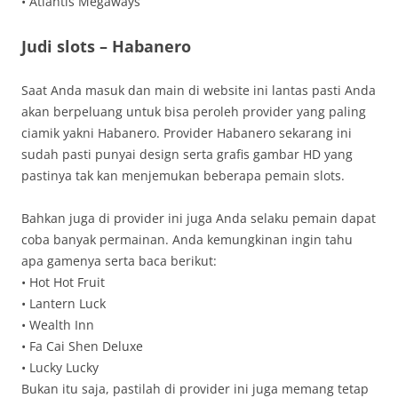
• Atlantis Megaways
Judi slots – Habanero
Saat Anda masuk dan main di website ini lantas pasti Anda
akan berpeluang untuk bisa peroleh provider yang paling
ciamik yakni Habanero. Provider Habanero sekarang ini
sudah pasti punyai design serta grafis gambar HD yang
pastinya tak kan menjemukan beberapa pemain slots.
Bahkan juga di provider ini juga Anda selaku pemain dapat
coba banyak permainan. Anda kemungkinan ingin tahu
apa gamenya serta baca berikut:
• Hot Hot Fruit
• Lantern Luck
• Wealth Inn
• Fa Cai Shen Deluxe
• Lucky Lucky
Bukan itu saja, pastilah di provider ini juga memang tetap