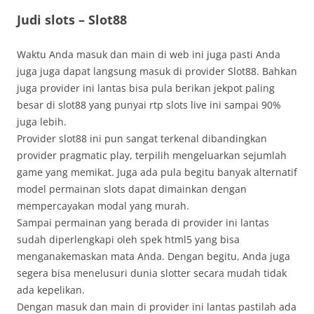
Judi slots – Slot88
Waktu Anda masuk dan main di web ini juga pasti Anda
juga juga dapat langsung masuk di provider Slot88. Bahkan
juga provider ini lantas bisa pula berikan jekpot paling
besar di slot88 yang punyai rtp slots live ini sampai 90%
juga lebih.
Provider slot88 ini pun sangat terkenal dibandingkan
provider pragmatic play, terpilih mengeluarkan sejumlah
game yang memikat. Juga ada pula begitu banyak alternatif
model permainan slots dapat dimainkan dengan
mempercayakan modal yang murah.
Sampai permainan yang berada di provider ini lantas
sudah diperlengkapi oleh spek html5 yang bisa
menganakemaskan mata Anda. Dengan begitu, Anda juga
segera bisa menelusuri dunia slotter secara mudah tidak
ada kepelikan.
Dengan masuk dan main di provider ini lantas pastilah ada