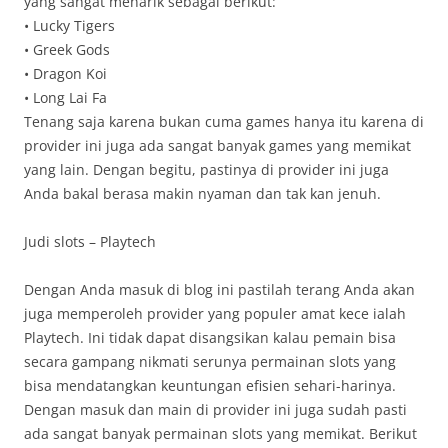
yang sangat menarik sebagai berikut:
• Lucky Tigers
• Greek Gods
• Dragon Koi
• Long Lai Fa
Tenang saja karena bukan cuma games hanya itu karena di
provider ini juga ada sangat banyak games yang memikat
yang lain. Dengan begitu, pastinya di provider ini juga
Anda bakal berasa makin nyaman dan tak kan jenuh.
Judi slots – Playtech
Dengan Anda masuk di blog ini pastilah terang Anda akan
juga memperoleh provider yang populer amat kece ialah
Playtech. Ini tidak dapat disangsikan kalau pemain bisa
secara gampang nikmati serunya permainan slots yang
bisa mendatangkan keuntungan efisien sehari-harinya.
Dengan masuk dan main di provider ini juga sudah pasti
ada sangat banyak permainan slots yang memikat. Berikut