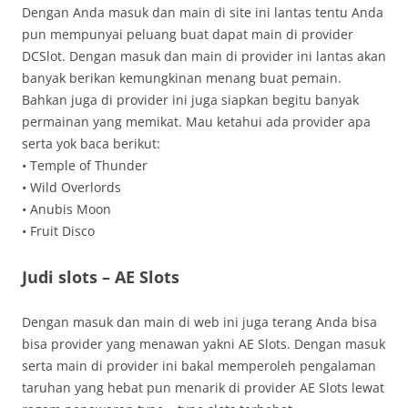
Dengan Anda masuk dan main di site ini lantas tentu Anda
pun mempunyai peluang buat dapat main di provider
DCSlot. Dengan masuk dan main di provider ini lantas akan
banyak berikan kemungkinan menang buat pemain.
Bahkan juga di provider ini juga siapkan begitu banyak
permainan yang memikat. Mau ketahui ada provider apa
serta yok baca berikut:
• Temple of Thunder
• Wild Overlords
• Anubis Moon
• Fruit Disco
Judi slots – AE Slots
Dengan masuk dan main di web ini juga terang Anda bisa
bisa provider yang menawan yakni AE Slots. Dengan masuk
serta main di provider ini bakal memperoleh pengalaman
taruhan yang hebat pun menarik di provider AE Slots lewat