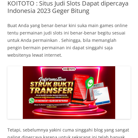
KOITOTO : Situs Judi Slots Dapat dipercaya
Indonesia 2023 Geger Bitung
Buat Anda yang benar-benar kini suka main games online
tentu permainan judi slots ini benar-benar begitu sesuai
untuk Anda permainkan . Sehingga, bila memanglah
pengin bermain permainan ini dapat singgahi saja
websitenya lewat internet.
Tetapi, sebelumnya yakini cuma singgahi blog yang sangat
paling dipercaya karena untuk sekarang ini telah banyak