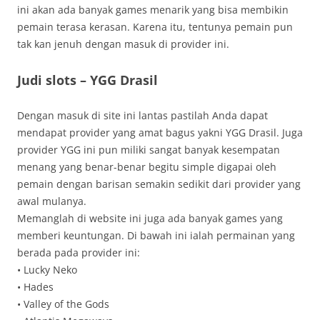
ini akan ada banyak games menarik yang bisa membikin
pemain terasa kerasan. Karena itu, tentunya pemain pun
tak kan jenuh dengan masuk di provider ini.
Judi slots – YGG Drasil
Dengan masuk di site ini lantas pastilah Anda dapat
mendapat provider yang amat bagus yakni YGG Drasil. Juga
provider YGG ini pun miliki sangat banyak kesempatan
menang yang benar-benar begitu simple digapai oleh
pemain dengan barisan semakin sedikit dari provider yang
awal mulanya.
Memanglah di website ini juga ada banyak games yang
memberi keuntungan. Di bawah ini ialah permainan yang
berada pada provider ini:
• Lucky Neko
• Hades
• Valley of the Gods