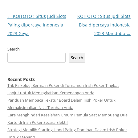
Post
←
KOITOTO : Situs Judi Slots
KOITOTO : Situs Judi Slots
navigation
Paling dipercaya Indonesia
Bisa dipercaya Indonesia
2023 Geya
2023 Mandobo
→
Search
Search
Recent Posts
Trik Psikologi Bermain Poker di Turnamen Irish Poker Tingkat
Lanjut untuk Meningkatkan Kemenangan Anda
Panduan Membaca Tekstur Board Dalam Irish Poker Untuk
Memaksimalkan Nilai Taruhan Anda
Cara Menghindari Kesalahan Umum Pemula Saat Membuang Dua
Kartu di Irish Poker Secara Efektif
Strategi Memilih Starting Hand Paling Dominan Dalam Irish Poker
Untuk Menang