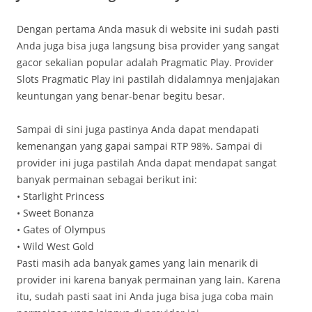
Dengan pertama Anda masuk di website ini sudah pasti
Anda juga bisa juga langsung bisa provider yang sangat
gacor sekalian popular adalah Pragmatic Play. Provider
Slots Pragmatic Play ini pastilah didalamnya menjajakan
keuntungan yang benar-benar begitu besar.
Sampai di sini juga pastinya Anda dapat mendapati
kemenangan yang gapai sampai RTP 98%. Sampai di
provider ini juga pastilah Anda dapat mendapat sangat
banyak permainan sebagai berikut ini:
• Starlight Princess
• Sweet Bonanza
• Gates of Olympus
• Wild West Gold
Pasti masih ada banyak games yang lain menarik di
provider ini karena banyak permainan yang lain. Karena
itu, sudah pasti saat ini Anda juga bisa juga coba main