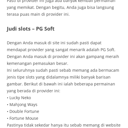
Pasti di provider ini juga ada banyak kembali permainan
yang memikat. Dengan begitu, Anda juga bisa langsung
terasa puas main di provider ini.
Judi slots – PG Soft
Dengan Anda masuk di site ini sudah pasti dapat
mendapat provider yang sangat menarik adalah PG Soft.
Dengan Anda masuk di provider ini akan gampang meraih
kemenangan pemasukan besar.
Ini seluruhnya sudah pasti sebab memang ada bermacam
jenis tipe slots yang didalamnya miliki banyak barisan
gambar. Berikut di bawah ini ialah beberapa permainan
yang berada di provider ini:
• Lucky Neko
• Mahjong Ways
• Double Fortune
• Fortune Mouse
Pastinya tidak sekedar hanya itu sebab memang di website