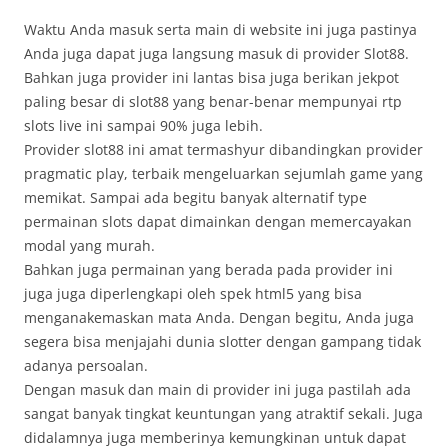
Waktu Anda masuk serta main di website ini juga pastinya
Anda juga dapat juga langsung masuk di provider Slot88.
Bahkan juga provider ini lantas bisa juga berikan jekpot
paling besar di slot88 yang benar-benar mempunyai rtp
slots live ini sampai 90% juga lebih.
Provider slot88 ini amat termashyur dibandingkan provider
pragmatic play, terbaik mengeluarkan sejumlah game yang
memikat. Sampai ada begitu banyak alternatif type
permainan slots dapat dimainkan dengan memercayakan
modal yang murah.
Bahkan juga permainan yang berada pada provider ini
juga juga diperlengkapi oleh spek html5 yang bisa
menganakemaskan mata Anda. Dengan begitu, Anda juga
segera bisa menjajahi dunia slotter dengan gampang tidak
adanya persoalan.
Dengan masuk dan main di provider ini juga pastilah ada
sangat banyak tingkat keuntungan yang atraktif sekali. Juga
didalamnya juga memberinya kemungkinan untuk dapat