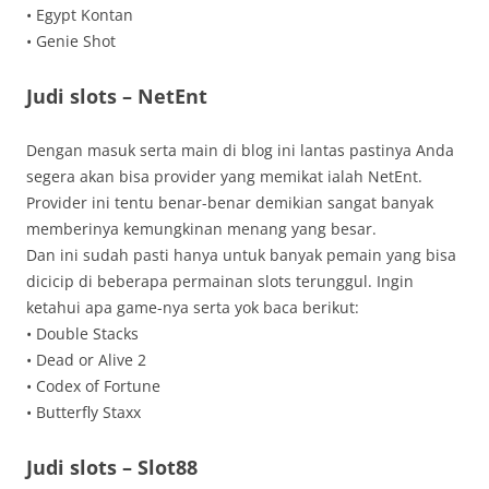
• Egypt Kontan
• Genie Shot
Judi slots – NetEnt
Dengan masuk serta main di blog ini lantas pastinya Anda
segera akan bisa provider yang memikat ialah NetEnt.
Provider ini tentu benar-benar demikian sangat banyak
memberinya kemungkinan menang yang besar.
Dan ini sudah pasti hanya untuk banyak pemain yang bisa
dicicip di beberapa permainan slots terunggul. Ingin
ketahui apa game-nya serta yok baca berikut:
• Double Stacks
• Dead or Alive 2
• Codex of Fortune
• Butterfly Staxx
Judi slots – Slot88