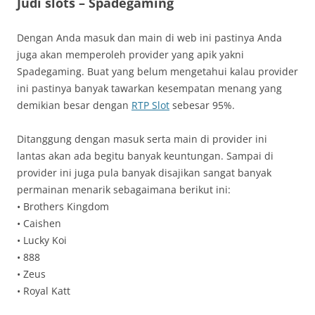
Judi slots – Spadegaming
Dengan Anda masuk dan main di web ini pastinya Anda
juga akan memperoleh provider yang apik yakni
Spadegaming. Buat yang belum mengetahui kalau provider
ini pastinya banyak tawarkan kesempatan menang yang
demikian besar dengan
RTP Slot
sebesar 95%.
Ditanggung dengan masuk serta main di provider ini
lantas akan ada begitu banyak keuntungan. Sampai di
provider ini juga pula banyak disajikan sangat banyak
permainan menarik sebagaimana berikut ini:
• Brothers Kingdom
• Caishen
• Lucky Koi
• 888
• Zeus
• Royal Katt