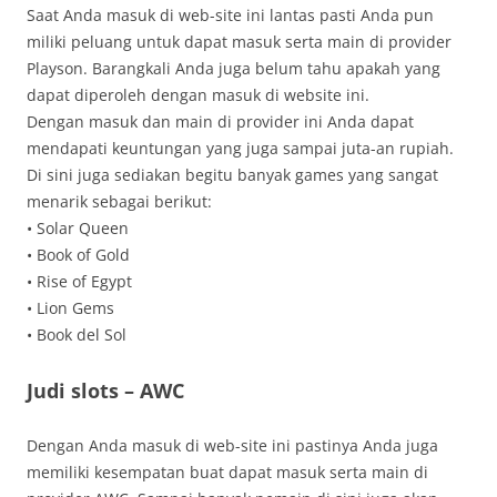
Saat Anda masuk di web-site ini lantas pasti Anda pun
miliki peluang untuk dapat masuk serta main di provider
Playson. Barangkali Anda juga belum tahu apakah yang
dapat diperoleh dengan masuk di website ini.
Dengan masuk dan main di provider ini Anda dapat
mendapati keuntungan yang juga sampai juta-an rupiah.
Di sini juga sediakan begitu banyak games yang sangat
menarik sebagai berikut:
• Solar Queen
• Book of Gold
• Rise of Egypt
• Lion Gems
• Book del Sol
Judi slots – AWC
Dengan Anda masuk di web-site ini pastinya Anda juga
memiliki kesempatan buat dapat masuk serta main di