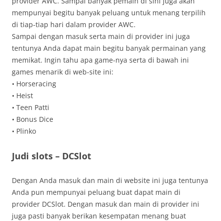
provider AWC. Sampai banyak pemain di sini juga akan
mempunyai begitu banyak peluang untuk menang terpilih
di tiap-tiap hari dalam provider AWC.
Sampai dengan masuk serta main di provider ini juga
tentunya Anda dapat main begitu banyak permainan yang
memikat. Ingin tahu apa game-nya serta di bawah ini
games menarik di web-site ini:
• Horseracing
• Heist
• Teen Patti
• Bonus Dice
• Plinko
Judi slots – DCSlot
Dengan Anda masuk dan main di website ini juga tentunya
Anda pun mempunyai peluang buat dapat main di
provider DCSlot. Dengan masuk dan main di provider ini
juga pasti banyak berikan kesempatan menang buat