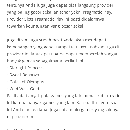
tentunya Anda juga juga dapat bisa langsung provider
yang paling gacor sekalian tenar yakni Pragmatic Play.
Provider Slots Pragmatic Play ini pasti didalamnya
tawarkan keuntungan yang besar sekali.
Juga di sini juga sudah pasti Anda akan mendapati
kemenangan yang gapai sampai RTP 98%. Bahkan juga di
provider ini lantas pasti Anda dapat memperoleh sangat
banyak games sebagaimana berikut ini:
• Starlight Princess
• Sweet Bonanza
• Gates of Olympus
• Wild West Gold
Pasti ada banyak pula games yang lain menarik di provider
ini karena banyak games yang lain. Karena itu, tentu saat
ini Anda lantas dapat juga coba main games yang lainnya
di provider ini.