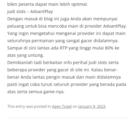
bikin peserta dapat main lebih optimal.
Judi slots – AdvantPlay
Dengan masuk di blog ini juga Anda akan mempunyai
peluang untuk bisa mencoba main di provider AdvantPlay.
Yang ingin mengetahui mengenai provider ini dapat main
seluruhnya permainan yang sangat gacor didalamnya.
Sampai di sini lantas ada RTP yang tinggi mulai 80% ke
atas yang untung.
Demikianlah tadi berkaitan info perihal Judi slots serta
beberapa provider yang gacor di site ini. Kalau benar-
benar Anda lantas pengin masuk dan main didalamnya
pasti ingat coba turuti seluruh provider yang berada pada
atas serta semua game-nya.
This entry was posted in
Agen Togel
on
January 8, 2023
.