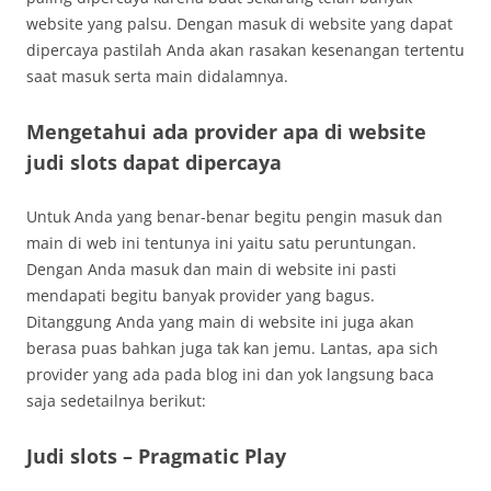
website yang palsu. Dengan masuk di website yang dapat
dipercaya pastilah Anda akan rasakan kesenangan tertentu
saat masuk serta main didalamnya.
Mengetahui ada provider apa di website
judi slots dapat dipercaya
Untuk Anda yang benar-benar begitu pengin masuk dan
main di web ini tentunya ini yaitu satu peruntungan.
Dengan Anda masuk dan main di website ini pasti
mendapati begitu banyak provider yang bagus.
Ditanggung Anda yang main di website ini juga akan
berasa puas bahkan juga tak kan jemu. Lantas, apa sich
provider yang ada pada blog ini dan yok langsung baca
saja sedetailnya berikut:
Judi slots – Pragmatic Play