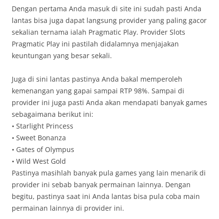
Dengan pertama Anda masuk di site ini sudah pasti Anda
lantas bisa juga dapat langsung provider yang paling gacor
sekalian ternama ialah Pragmatic Play. Provider Slots
Pragmatic Play ini pastilah didalamnya menjajakan
keuntungan yang besar sekali.
Juga di sini lantas pastinya Anda bakal memperoleh
kemenangan yang gapai sampai RTP 98%. Sampai di
provider ini juga pasti Anda akan mendapati banyak games
sebagaimana berikut ini:
• Starlight Princess
• Sweet Bonanza
• Gates of Olympus
• Wild West Gold
Pastinya masihlah banyak pula games yang lain menarik di
provider ini sebab banyak permainan lainnya. Dengan
begitu, pastinya saat ini Anda lantas bisa pula coba main
permainan lainnya di provider ini.