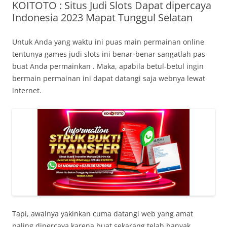
KOITOTO : Situs Judi Slots Dapat dipercaya
Indonesia 2023 Mapat Tunggul Selatan
Untuk Anda yang waktu ini puas main permainan online
tentunya games judi slots ini benar-benar sangatlah pas
buat Anda permainkan . Maka, apabila betul-betul ingin
bermain permainan ini dapat datangi saja webnya lewat
internet.
Tapi, awalnya yakinkan cuma datangi web yang amat
paling dipercaya karena buat sekarang telah banyak