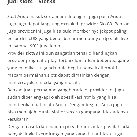
Judi slots – Slot88
Saat Anda masuk serta main di blog ini juga pasti Anda
juga juga dapat langsung masuk di provider Slot88. Bahkan
juga provider ini juga bisa pula memberinya jekpot paling
besar di slot88 yang benar-benar mempunyai rtp slots live
ini sampai 90% juga lebih.
Provider slot88 ini pun sangatlah tenar dibandingkan
provider pragmatic play, terbaik luncurkan beberapa game
yang memikat. Juga ada pula begitu banyak alternatif
macam permainan slots dapat dimainkan dengan
memercayakan modal yang murah.
Bahkan juga permainan yang berada di provider ini juga
sudah diperlengkapi oleh spesifikasi html5 yang bisa
memberikan hati mata Anda. Dengan begitu, Anda juga
bisa menjajahi dunia slotter secara gampang tidak adanya
kesukaran.
Dengan masuk dan main di provider ini lantas pastilah ada
banyak tingkat keuntungan yang sangat luar biasa. Juga