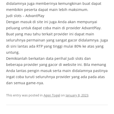
didalamnya juga memberinya kemungkinan buat dapat
membikin peserta dapat main lebih maksimum.
Judi slots – AdvantPlay
Dengan masuk di site ini juga Anda akan mempunyai
peluang untuk dapat coba main di provider AdvantPlay.
Buat yang mau tahu terkait provider ini dapat main
seluruhnya permainan yang sangat gacor didalamnya. Juga
di sini lantas ada RTP yang tinggi mulai 80% ke atas yang
untung.
Demikianlah berkaitan data perihal Judi slots dan
beberapa provider yang gacor di website ini. Bila memang
Anda lantas pengin masuk serta main didalamnya pastinya
ingat coba turuti seluruhnya provider yang ada pada atas
dan semua game-nya.
This entry was posted in
Agen Togel
on
January 8, 2023
.