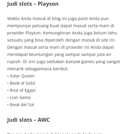
Judi slots – Playson
Waktu Anda masuk di blog ini juga pasti Anda pun
mempunyai peluang buat dapat masuk serta main di
provider Playson. Kemungkinan Anda juga belum tahu
sesuatu yang bisa diperoleh dengan masuk di site ini.
Dengan masuk serta main di provider ini Anda dapat
mendapat keuntungan yang sampai sampai juta-an
rupiah. Di sini juga sediakan banyak games yang sangat
menarik sebagaimana berikut:
• Solar Queen
• Book of Gold
• Rise of Egypt
• Lion Gems
• Book del Sol
Judi slots – AWC