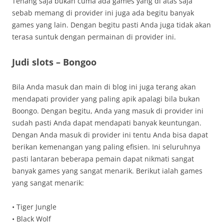
Tenang saja bukan cuma ada games yang di atas saja
sebab memang di provider ini juga ada begitu banyak
games yang lain. Dengan begitu pasti Anda juga tidak akan
terasa suntuk dengan permainan di provider ini.
Judi slots – Bongoo
Bila Anda masuk dan main di blog ini juga terang akan
mendapati provider yang paling apik apalagi bila bukan
Boongo. Dengan begitu, Anda yang masuk di provider ini
sudah pasti Anda dapat mendapati banyak keuntungan.
Dengan Anda masuk di provider ini tentu Anda bisa dapat
berikan kemenangan yang paling efisien. Ini seluruhnya
pasti lantaran beberapa pemain dapat nikmati sangat
banyak games yang sangat menarik. Berikut ialah games
yang sangat menarik:
• Tiger Jungle
• Black Wolf