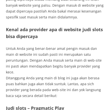
banyak website yang palsu. Dengan masuk di website yang
dapat dipercaya pastilah Anda bakal merasai kesenangan
spesifik saat masuk serta main didalamnya.
Kenal ada provider apa di website judi slots
bisa dipercaya
Untuk Anda yang benar-benar amat pengin masuk dan
main di website ini sudah pasti ini merupakan satu
peruntungan. Dengan Anda masuk serta main di web-site
ini pasti akan mendapatkan begitu banyak provider yang
kece.
Ditanggung Anda yang main di blog ini juga akan berasa
puas bahkan juga akan tidak suntuk. Lantas, apa sich
provider yang berada pada web-site ini dan yok langsung
baca saja secara detail berikut:
Judi slots – Pragmatic Play