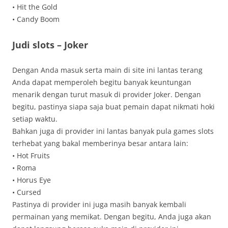
• Hit the Gold
• Candy Boom
Judi slots – Joker
Dengan Anda masuk serta main di site ini lantas terang
Anda dapat memperoleh begitu banyak keuntungan
menarik dengan turut masuk di provider Joker. Dengan
begitu, pastinya siapa saja buat pemain dapat nikmati hoki
setiap waktu.
Bahkan juga di provider ini lantas banyak pula games slots
terhebat yang bakal memberinya besar antara lain:
• Hot Fruits
• Roma
• Horus Eye
• Cursed
Pastinya di provider ini juga masih banyak kembali
permainan yang memikat. Dengan begitu, Anda juga akan