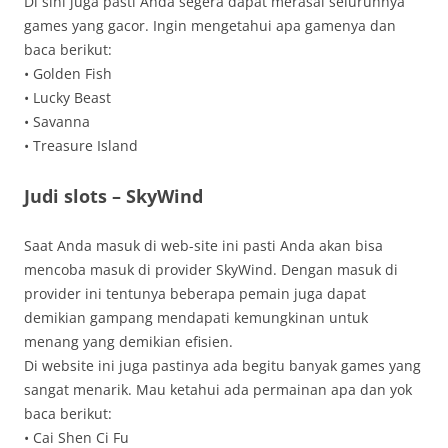
Di sini juga pasti Anda segera dapat merasai seluruhnya
games yang gacor. Ingin mengetahui apa gamenya dan
baca berikut:
• Golden Fish
• Lucky Beast
• Savanna
• Treasure Island
Judi slots – SkyWind
Saat Anda masuk di web-site ini pasti Anda akan bisa
mencoba masuk di provider SkyWind. Dengan masuk di
provider ini tentunya beberapa pemain juga dapat
demikian gampang mendapati kemungkinan untuk
menang yang demikian efisien.
Di website ini juga pastinya ada begitu banyak games yang
sangat menarik. Mau ketahui ada permainan apa dan yok
baca berikut:
• Cai Shen Ci Fu