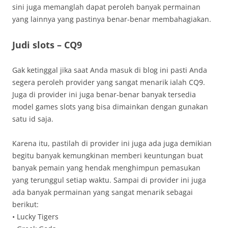
sini juga memanglah dapat peroleh banyak permainan
yang lainnya yang pastinya benar-benar membahagiakan.
Judi slots – CQ9
Gak ketinggal jika saat Anda masuk di blog ini pasti Anda
segera peroleh provider yang sangat menarik ialah CQ9.
Juga di provider ini juga benar-benar banyak tersedia
model games slots yang bisa dimainkan dengan gunakan
satu id saja.
Karena itu, pastilah di provider ini juga ada juga demikian
begitu banyak kemungkinan memberi keuntungan buat
banyak pemain yang hendak menghimpun pemasukan
yang terunggul setiap waktu. Sampai di provider ini juga
ada banyak permainan yang sangat menarik sebagai
berikut:
• Lucky Tigers