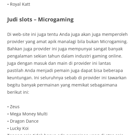
• Royal Katt
Judi slots – Microgaming
Di web-site ini juga tentu Anda juga akan juga memperoleh
provider yang amat apik manalagi bila bukan Microgaming.
Bahkan juga provider ini juga mempunyai sangat banyak
pengalaman sekian tahun dalam industri gaming online.
Juga dengan masuk dan main di provider ini lantas
pastilah Anda menjadi pemain juga dapat bisa beberapa
keuntungan. Ini seluruhnya sebab di provider ini tawarkan
begitu banyak permainan yang memikat sebagaimana
berikut ini:
• Zeus
• Mega Money Multi
• Dragon Dance
• Lucky Koi