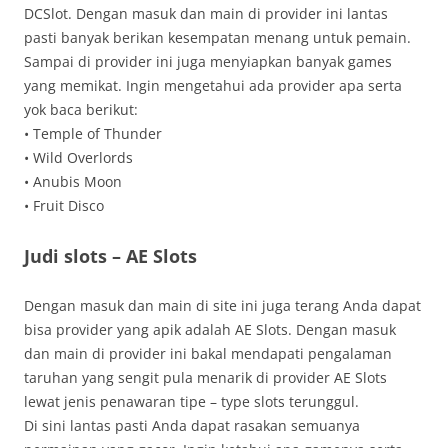
DCSlot. Dengan masuk dan main di provider ini lantas
pasti banyak berikan kesempatan menang untuk pemain.
Sampai di provider ini juga menyiapkan banyak games
yang memikat. Ingin mengetahui ada provider apa serta
yok baca berikut:
• Temple of Thunder
• Wild Overlords
• Anubis Moon
• Fruit Disco
Judi slots – AE Slots
Dengan masuk dan main di site ini juga terang Anda dapat
bisa provider yang apik adalah AE Slots. Dengan masuk
dan main di provider ini bakal mendapati pengalaman
taruhan yang sengit pula menarik di provider AE Slots
lewat jenis penawaran tipe – type slots terunggul.
Di sini lantas pasti Anda dapat rasakan semuanya