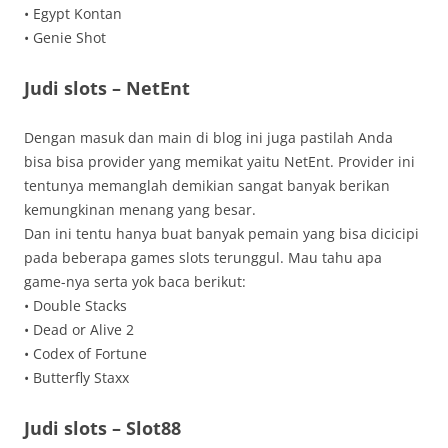
• Egypt Kontan
• Genie Shot
Judi slots – NetEnt
Dengan masuk dan main di blog ini juga pastilah Anda
bisa bisa provider yang memikat yaitu NetEnt. Provider ini
tentunya memanglah demikian sangat banyak berikan
kemungkinan menang yang besar.
Dan ini tentu hanya buat banyak pemain yang bisa dicicipi
pada beberapa games slots terunggul. Mau tahu apa
game-nya serta yok baca berikut:
• Double Stacks
• Dead or Alive 2
• Codex of Fortune
• Butterfly Staxx
Judi slots – Slot88