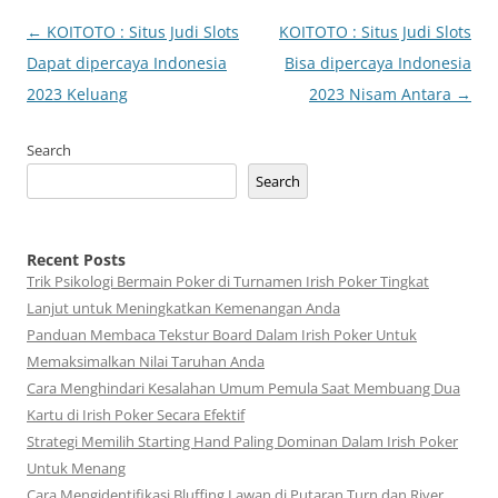
Post
←
KOITOTO : Situs Judi Slots
KOITOTO : Situs Judi Slots
navigation
Dapat dipercaya Indonesia
Bisa dipercaya Indonesia
2023 Keluang
2023 Nisam Antara
→
Search
Search
Recent Posts
Trik Psikologi Bermain Poker di Turnamen Irish Poker Tingkat
Lanjut untuk Meningkatkan Kemenangan Anda
Panduan Membaca Tekstur Board Dalam Irish Poker Untuk
Memaksimalkan Nilai Taruhan Anda
Cara Menghindari Kesalahan Umum Pemula Saat Membuang Dua
Kartu di Irish Poker Secara Efektif
Strategi Memilih Starting Hand Paling Dominan Dalam Irish Poker
Untuk Menang
Cara Mengidentifikasi Bluffing Lawan di Putaran Turn dan River