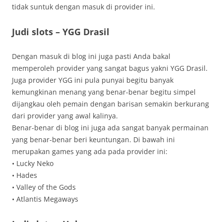
tidak suntuk dengan masuk di provider ini.
Judi slots – YGG Drasil
Dengan masuk di blog ini juga pasti Anda bakal
memperoleh provider yang sangat bagus yakni YGG Drasil.
Juga provider YGG ini pula punyai begitu banyak
kemungkinan menang yang benar-benar begitu simpel
dijangkau oleh pemain dengan barisan semakin berkurang
dari provider yang awal kalinya.
Benar-benar di blog ini juga ada sangat banyak permainan
yang benar-benar beri keuntungan. Di bawah ini
merupakan games yang ada pada provider ini:
• Lucky Neko
• Hades
• Valley of the Gods
• Atlantis Megaways