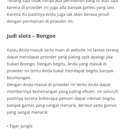
Tenang saja tidak hanya ada permainan yang di atas saja
karena di provider ini juga ada banyak games yang lain.
Karena itu pastinya Anda juga tak akan berasa jenuh
dengan permainan di provider ini.
Judi slots – Bongoo
Kalau Anda masuk serta main di website ini lantas terang
dapat mendapat provider yang paling apik apalagi jika
bukan Boongo. Dengan begitu, Anda yang masuk di
provider ini tentu Anda bakal mendapat begitu banyak
keuntungan.
Dengan Anda masuk di provider ini tentu Anda dapat
memberinya kemenangan yang paling efisien. Ini seluruh
pastinya karena beberapa pemain dapat nikmati begitu
banyak games yang sangat menarik. Berikut yaitu games
yang sangat menarik:
• Tiger Jungle