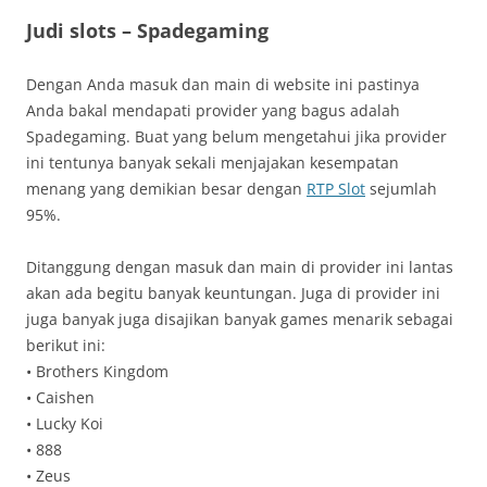
Judi slots – Spadegaming
Dengan Anda masuk dan main di website ini pastinya
Anda bakal mendapati provider yang bagus adalah
Spadegaming. Buat yang belum mengetahui jika provider
ini tentunya banyak sekali menjajakan kesempatan
menang yang demikian besar dengan
RTP Slot
sejumlah
95%.
Ditanggung dengan masuk dan main di provider ini lantas
akan ada begitu banyak keuntungan. Juga di provider ini
juga banyak juga disajikan banyak games menarik sebagai
berikut ini:
• Brothers Kingdom
• Caishen
• Lucky Koi
• 888
• Zeus