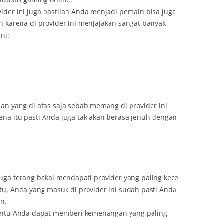
ider ini juga pastilah Anda menjadi pemain bisa juga
h karena di provider ini menjajakan sangat banyak
ni:
n yang di atas saja sebab memang di provider ini
ena itu pasti Anda juga tak akan berasa jenuh dengan
juga terang bakal mendapati provider yang paling kece
tu, Anda yang masuk di provider ini sudah pasti Anda
n.
tentu Anda dapat memberi kemenangan yang paling