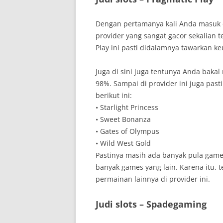
Dengan pertamanya kali Anda masuk di
provider yang sangat gacor sekalian te
Play ini pasti didalamnya tawarkan k
Juga di sini juga tentunya Anda ba
98%. Sampai di provider ini juga pa
berikut ini:
• Starlight Princess
• Sweet Bonanza
• Gates of Olympus
• Wild West Gold
Pastinya masih ada banyak pula game
banyak games yang lain. Karena itu, t
permainan lainnya di provider ini.
Judi slots – Spadegaming