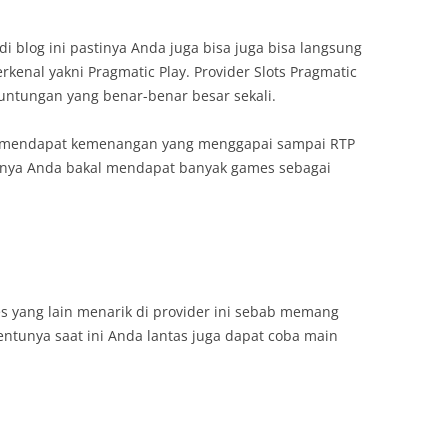
 blog ini pastinya Anda juga bisa juga bisa langsung
rkenal yakni Pragmatic Play. Provider Slots Pragmatic
euntungan yang benar-benar besar sekali.
kal mendapat kemenangan yang menggapai sampai RTP
stinya Anda bakal mendapat banyak games sebagai
s yang lain menarik di provider ini sebab memang
entunya saat ini Anda lantas juga dapat coba main