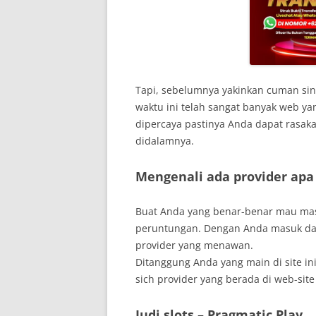
Tapi, sebelumnya yakinkan cuman sin
waktu ini telah sangat banyak web y
dipercaya pastinya Anda dapat rasak
didalamnya.
Mengenali ada provider apa d
Buat Anda yang benar-benar mau masuk
peruntungan. Dengan Anda masuk dan
provider yang menawan.
Ditanggung Anda yang main di site in
sich provider yang berada di web-site 
Judi slots – Pragmatic Play