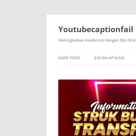
Youtubecaptionfail
Meningkatkan Kolaborasi dengan Rtp Onli
AGEN TOGEL
JUDI BALAP KUDA