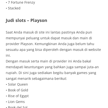
• 7 Fortune Frenzy
• Stacked
Judi slots – Playson
Saat Anda masuk di site ini lantas pastinya Anda pun
mempunyai peluang untuk dapat masuk dan main di
provider Playson. Kemungkinan Anda juga belum tahu
sesuatu apa yang bisa diperoleh dengan masuk di website
ini.
Dengan masuk serta main di provider ini Anda bakal
mendapati keuntungan yang bahkan juga sampai juta-an
rupiah. Di sini juga sediakan begitu banyak games yang
sangat menarik sebagaimana berikut:
• Solar Queen
• Book of Gold
• Rise of Egypt
• Lion Gems
• Book del Sol