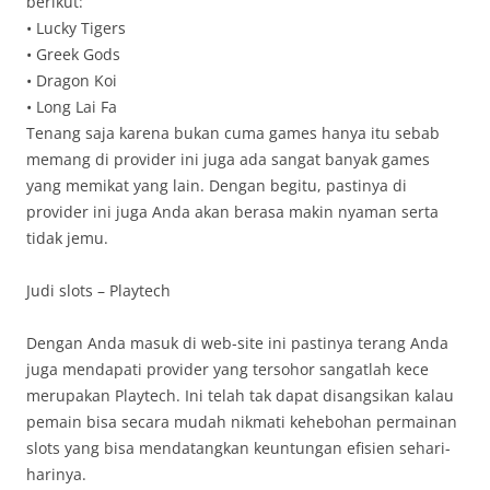
berikut:
• Lucky Tigers
• Greek Gods
• Dragon Koi
• Long Lai Fa
Tenang saja karena bukan cuma games hanya itu sebab
memang di provider ini juga ada sangat banyak games
yang memikat yang lain. Dengan begitu, pastinya di
provider ini juga Anda akan berasa makin nyaman serta
tidak jemu.
Judi slots – Playtech
Dengan Anda masuk di web-site ini pastinya terang Anda
juga mendapati provider yang tersohor sangatlah kece
merupakan Playtech. Ini telah tak dapat disangsikan kalau
pemain bisa secara mudah nikmati kehebohan permainan
slots yang bisa mendatangkan keuntungan efisien sehari-
harinya.