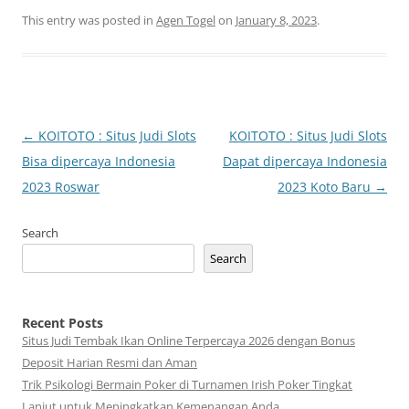
This entry was posted in
Agen Togel
on
January 8, 2023
.
Post
←
KOITOTO : Situs Judi Slots
KOITOTO : Situs Judi Slots
navigation
Bisa dipercaya Indonesia
Dapat dipercaya Indonesia
2023 Roswar
2023 Koto Baru
→
Search
Search
Recent Posts
Situs Judi Tembak Ikan Online Terpercaya 2026 dengan Bonus
Deposit Harian Resmi dan Aman
Trik Psikologi Bermain Poker di Turnamen Irish Poker Tingkat
Lanjut untuk Meningkatkan Kemenangan Anda