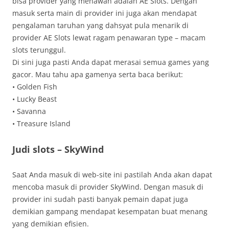
bisa provider yang menawan adalah AE Slots. Dengan
masuk serta main di provider ini juga akan mendapat
pengalaman taruhan yang dahsyat pula menarik di
provider AE Slots lewat ragam penawaran type – macam
slots terunggul.
Di sini juga pasti Anda dapat merasai semua games yang
gacor. Mau tahu apa gamenya serta baca berikut:
• Golden Fish
• Lucky Beast
• Savanna
• Treasure Island
Judi slots – SkyWind
Saat Anda masuk di web-site ini pastilah Anda akan dapat
mencoba masuk di provider SkyWind. Dengan masuk di
provider ini sudah pasti banyak pemain dapat juga
demikian gampang mendapat kesempatan buat menang
yang demikian efisien.