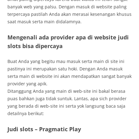
banyak web yang palsu. Dengan masuk di website paling
terpercaya pastilah Anda akan merasai kesenangan khusus
saat masuk serta main didalamnya.
Mengenali ada provider apa di website judi
slots bisa dipercaya
Buat Anda yang begitu mau masuk serta main di site ini
pastinya ini merupakan satu hoki. Dengan Anda masuk
serta main di website ini akan mendapatkan sangat banyak
provider yang apik.
Ditanggung Anda yang main di web-site ini bakal berasa
puas bahkan juga tidak suntuk. Lantas, apa sich provider
yang berada di web-site ini serta yok langsung baca saja
detailnya berikut:
Judi slots – Pragmatic Play