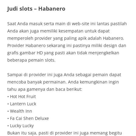
Judi slots – Habanero
Saat Anda masuk serta main di web-site ini lantas pastilah
Anda akan juga memiliki kesempatan untuk dapat
memperoleh provider yang paling apik adalah Habanero.
Provider Habanero sekarang ini pastinya miliki design dan
grafis gambar HD yang pasti akan tidak menjengkelkan
beberapa pemain slots.
Sampai di provider ini juga Anda sebagai pemain dapat
mencoba banyak permainan. Anda kemungkinan ingin
tahu apa gamenya dan baca berikut:
• Hot Hot Fruit
• Lantern Luck
• Wealth Inn
• Fa Cai Shen Deluxe
• Lucky Lucky
Bukan itu saja, pasti di provider ini juga memang begitu