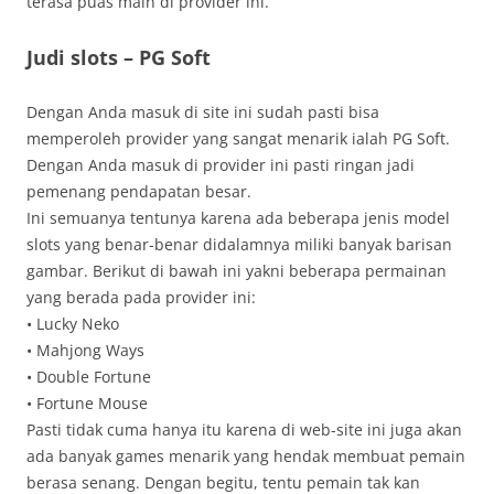
terasa puas main di provider ini.
Judi slots – PG Soft
Dengan Anda masuk di site ini sudah pasti bisa
memperoleh provider yang sangat menarik ialah PG Soft.
Dengan Anda masuk di provider ini pasti ringan jadi
pemenang pendapatan besar.
Ini semuanya tentunya karena ada beberapa jenis model
slots yang benar-benar didalamnya miliki banyak barisan
gambar. Berikut di bawah ini yakni beberapa permainan
yang berada pada provider ini:
• Lucky Neko
• Mahjong Ways
• Double Fortune
• Fortune Mouse
Pasti tidak cuma hanya itu karena di web-site ini juga akan
ada banyak games menarik yang hendak membuat pemain
berasa senang. Dengan begitu, tentu pemain tak kan