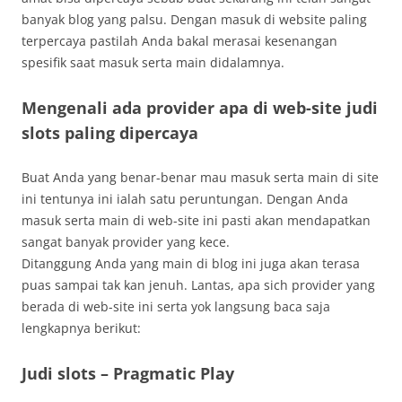
banyak blog yang palsu. Dengan masuk di website paling
terpercaya pastilah Anda bakal merasai kesenangan
spesifik saat masuk serta main didalamnya.
Mengenali ada provider apa di web-site judi
slots paling dipercaya
Buat Anda yang benar-benar mau masuk serta main di site
ini tentunya ini ialah satu peruntungan. Dengan Anda
masuk serta main di web-site ini pasti akan mendapatkan
sangat banyak provider yang kece.
Ditanggung Anda yang main di blog ini juga akan terasa
puas sampai tak kan jenuh. Lantas, apa sich provider yang
berada di web-site ini serta yok langsung baca saja
lengkapnya berikut:
Judi slots – Pragmatic Play