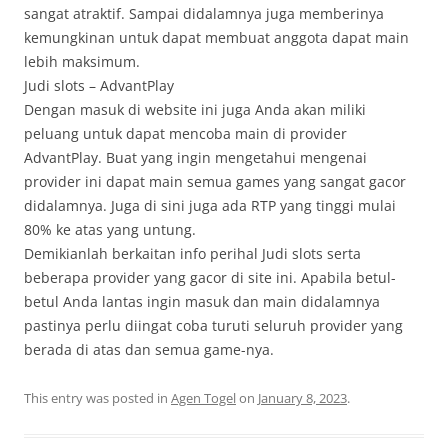
sangat atraktif. Sampai didalamnya juga memberinya
kemungkinan untuk dapat membuat anggota dapat main
lebih maksimum.
Judi slots – AdvantPlay
Dengan masuk di website ini juga Anda akan miliki
peluang untuk dapat mencoba main di provider
AdvantPlay. Buat yang ingin mengetahui mengenai
provider ini dapat main semua games yang sangat gacor
didalamnya. Juga di sini juga ada RTP yang tinggi mulai
80% ke atas yang untung.
Demikianlah berkaitan info perihal Judi slots serta
beberapa provider yang gacor di site ini. Apabila betul-
betul Anda lantas ingin masuk dan main didalamnya
pastinya perlu diingat coba turuti seluruh provider yang
berada di atas dan semua game-nya.
This entry was posted in
Agen Togel
on
January 8, 2023
.