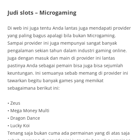
Judi slots – Microgaming
Di web ini juga tentu Anda lantas juga mendapati provider
yang paling bagus apalagi bila bukan Microgaming.
Sampai provider ini juga mempunyai sangat banyak
pengalaman sekian tahun dalam industri gaming online.
Juga dengan masuk dan main di provider ini lantas
pastinya Anda sebagai pemain bisa juga bisa sejumlah
keuntungan. Ini semuanya sebab memang di provider ini
tawarkan begitu banyak games yang memikat
sebagaimana berikut ini:
• Zeus
• Mega Money Multi
• Dragon Dance
• Lucky Koi
Tenang saja bukan cuma ada permainan yang di atas saja