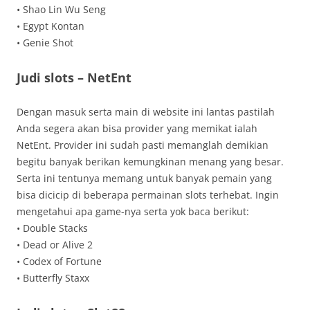
• Shao Lin Wu Seng
• Egypt Kontan
• Genie Shot
Judi slots – NetEnt
Dengan masuk serta main di website ini lantas pastilah
Anda segera akan bisa provider yang memikat ialah
NetEnt. Provider ini sudah pasti memanglah demikian
begitu banyak berikan kemungkinan menang yang besar.
Serta ini tentunya memang untuk banyak pemain yang
bisa dicicip di beberapa permainan slots terhebat. Ingin
mengetahui apa game-nya serta yok baca berikut:
• Double Stacks
• Dead or Alive 2
• Codex of Fortune
• Butterfly Staxx