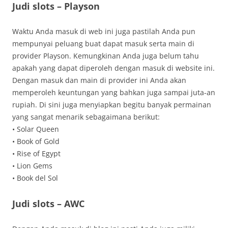
Judi slots – Playson
Waktu Anda masuk di web ini juga pastilah Anda pun
mempunyai peluang buat dapat masuk serta main di
provider Playson. Kemungkinan Anda juga belum tahu
apakah yang dapat diperoleh dengan masuk di website ini.
Dengan masuk dan main di provider ini Anda akan
memperoleh keuntungan yang bahkan juga sampai juta-an
rupiah. Di sini juga menyiapkan begitu banyak permainan
yang sangat menarik sebagaimana berikut:
• Solar Queen
• Book of Gold
• Rise of Egypt
• Lion Gems
• Book del Sol
Judi slots – AWC