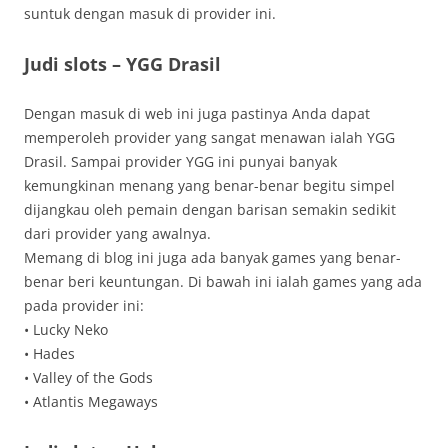
suntuk dengan masuk di provider ini.
Judi slots – YGG Drasil
Dengan masuk di web ini juga pastinya Anda dapat
memperoleh provider yang sangat menawan ialah YGG
Drasil. Sampai provider YGG ini punyai banyak
kemungkinan menang yang benar-benar begitu simpel
dijangkau oleh pemain dengan barisan semakin sedikit
dari provider yang awalnya.
Memang di blog ini juga ada banyak games yang benar-
benar beri keuntungan. Di bawah ini ialah games yang ada
pada provider ini:
• Lucky Neko
• Hades
• Valley of the Gods
• Atlantis Megaways