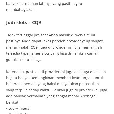
banyak permainan lainnya yang pasti begitu
membahagiakan.
Judi slots – CQ9
Tidak tertinggal jika saat Anda masuk di web-site ini
pastinya Anda dapat lekas peroleh provider yang sangat
menarik ialah CQ9. Juga di provider ini juga memanglah
tersedia type games slots yang bisa dimainkan cuman
gunakan satu id saja.
Karena itu, pastilah di provider ini juga ada juga demikian
begitu banyak kemungkinan memberi keuntungan untuk
beberapa pemain yang bakal menyatukan pemasukan
yang terpilih setiap waktu. Bahkan juga di provider ini juga
ada banyak permainan yang sangat menarik sebagai
berikut:
• Lucky Tigers