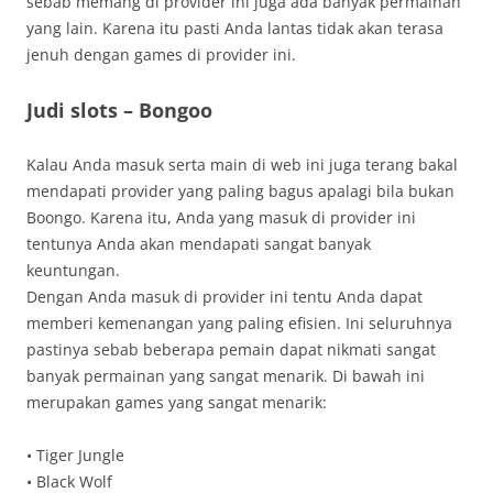
sebab memang di provider ini juga ada banyak permainan
yang lain. Karena itu pasti Anda lantas tidak akan terasa
jenuh dengan games di provider ini.
Judi slots – Bongoo
Kalau Anda masuk serta main di web ini juga terang bakal
mendapati provider yang paling bagus apalagi bila bukan
Boongo. Karena itu, Anda yang masuk di provider ini
tentunya Anda akan mendapati sangat banyak
keuntungan.
Dengan Anda masuk di provider ini tentu Anda dapat
memberi kemenangan yang paling efisien. Ini seluruhnya
pastinya sebab beberapa pemain dapat nikmati sangat
banyak permainan yang sangat menarik. Di bawah ini
merupakan games yang sangat menarik:
• Tiger Jungle
• Black Wolf