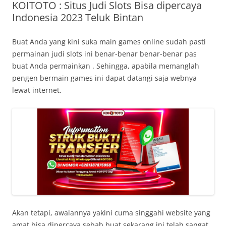
KOITOTO : Situs Judi Slots Bisa dipercaya
Indonesia 2023 Teluk Bintan
Buat Anda yang kini suka main games online sudah pasti
permainan judi slots ini benar-benar benar-benar pas
buat Anda permainkan . Sehingga, apabila memanglah
pengen bermain games ini dapat datangi saja webnya
lewat internet.
Akan tetapi, awalannya yakini cuma singgahi website yang
amat bisa dipercaya sebab buat sekarang ini telah sangat