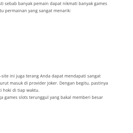
pasti sebab banyak pemain dapat nikmati banyak games
itu permainan yang sangat menarik:
ite ini juga terang Anda dapat mendapati sangat
rut masuk di provider Joker. Dengan begitu, pastinya
 hoki di tiap waktu.
uga games slots terunggul yang bakal memberi besar