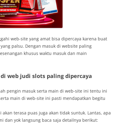
gahi web-site yang amat bisa dipercaya karena buat
 yang palsu. Dengan masuk di website paling
n kesenangan khusus waktu masuk dan main
di web judi slots paling dipercaya
h pengin masuk serta main di web-site ini tentu ini
erta main di web-site ini pasti mendapatkan begitu
 akan terasa puas juga akan tidak suntuk. Lantas, apa
ni dan yok langsung baca saja detailnya berikut: