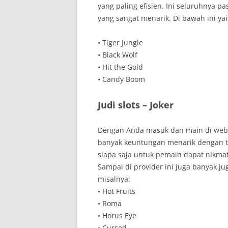
yang paling efisien. Ini seluruhnya 
yang sangat menarik. Di bawah ini ya
• Tiger Jungle
• Black Wolf
• Hit the Gold
• Candy Boom
Judi slots – Joker
Dengan Anda masuk dan main di web-s
banyak keuntungan menarik dengan tu
siapa saja untuk pemain dapat nikmati
Sampai di provider ini juga banyak j
misalnya:
• Hot Fruits
• Roma
• Horus Eye
• Cursed