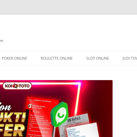
ne
Skip
to
POKER ONLINE
ROULETTE ONLINE
SLOT ONLINE
JUDI TE
content