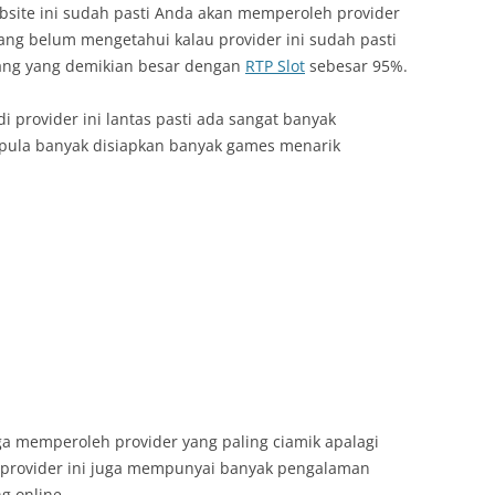
site ini sudah pasti Anda akan memperoleh provider
ng belum mengetahui kalau provider ini sudah pasti
ng yang demikian besar dengan
RTP Slot
sebesar 95%.
provider ini lantas pasti ada sangat banyak
a pula banyak disiapkan banyak games menarik
uga memperoleh provider yang paling ciamik apalagi
 provider ini juga mempunyai banyak pengalaman
g online.