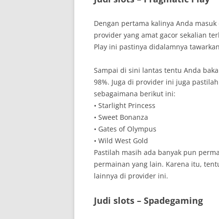
Dengan pertama kalinya Anda masuk di
provider yang amat gacor sekalian ter
Play ini pastinya didalamnya tawarka
Sampai di sini lantas tentu Anda ba
98%. Juga di provider ini juga pasti
sebagaimana berikut ini:
• Starlight Princess
• Sweet Bonanza
• Gates of Olympus
• Wild West Gold
Pastilah masih ada banyak pun permai
permainan yang lain. Karena itu, ten
lainnya di provider ini.
Judi slots – Spadegaming