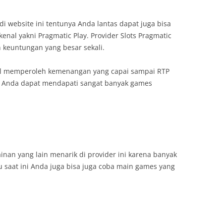
 website ini tentunya Anda lantas dapat juga bisa
kenal yakni Pragmatic Play. Provider Slots Pragmatic
n keuntungan yang besar sekali.
kal memperoleh kemenangan yang capai sampai RTP
lah Anda dapat mendapati sangat banyak games
nan yang lain menarik di provider ini karena banyak
tu saat ini Anda juga bisa juga coba main games yang