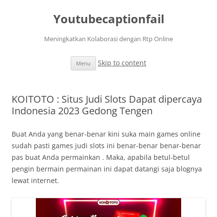
Youtubecaptionfail
Meningkatkan Kolaborasi dengan Rtp Online
Skip to content
Menu
KOITOTO : Situs Judi Slots Dapat dipercaya
Indonesia 2023 Gedong Tengen
Buat Anda yang benar-benar kini suka main games online
sudah pasti games judi slots ini benar-benar benar-benar
pas buat Anda permainkan . Maka, apabila betul-betul
pengin bermain permainan ini dapat datangi saja blognya
lewat internet.