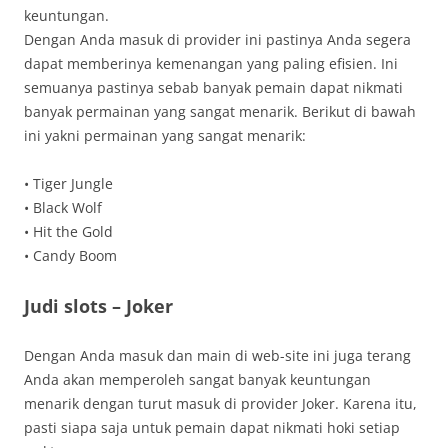
keuntungan.
Dengan Anda masuk di provider ini pastinya Anda segera
dapat memberinya kemenangan yang paling efisien. Ini
semuanya pastinya sebab banyak pemain dapat nikmati
banyak permainan yang sangat menarik. Berikut di bawah
ini yakni permainan yang sangat menarik:
• Tiger Jungle
• Black Wolf
• Hit the Gold
• Candy Boom
Judi slots – Joker
Dengan Anda masuk dan main di web-site ini juga terang
Anda akan memperoleh sangat banyak keuntungan
menarik dengan turut masuk di provider Joker. Karena itu,
pasti siapa saja untuk pemain dapat nikmati hoki setiap