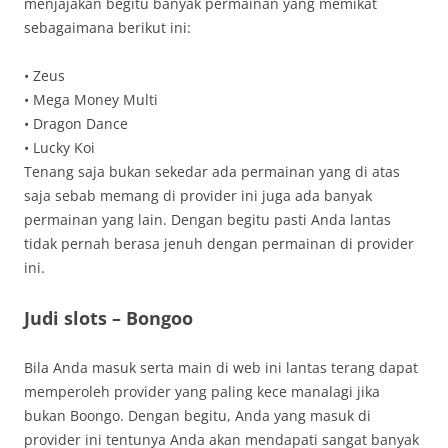
menjajakan begitu banyak permainan yang memikat
sebagaimana berikut ini:
• Zeus
• Mega Money Multi
• Dragon Dance
• Lucky Koi
Tenang saja bukan sekedar ada permainan yang di atas
saja sebab memang di provider ini juga ada banyak
permainan yang lain. Dengan begitu pasti Anda lantas
tidak pernah berasa jenuh dengan permainan di provider
ini.
Judi slots – Bongoo
Bila Anda masuk serta main di web ini lantas terang dapat
memperoleh provider yang paling kece manalagi jika
bukan Boongo. Dengan begitu, Anda yang masuk di
provider ini tentunya Anda akan mendapati sangat banyak