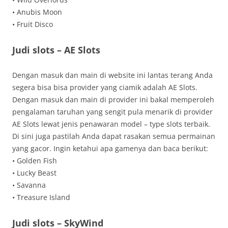
• Anubis Moon
• Fruit Disco
Judi slots – AE Slots
Dengan masuk dan main di website ini lantas terang Anda
segera bisa bisa provider yang ciamik adalah AE Slots.
Dengan masuk dan main di provider ini bakal memperoleh
pengalaman taruhan yang sengit pula menarik di provider
AE Slots lewat jenis penawaran model – type slots terbaik.
Di sini juga pastilah Anda dapat rasakan semua permainan
yang gacor. Ingin ketahui apa gamenya dan baca berikut:
• Golden Fish
• Lucky Beast
• Savanna
• Treasure Island
Judi slots – SkyWind