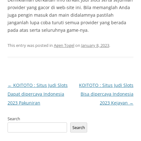
provider yang gacor di web-site ini. Bila memanglah Anda
juga pengin masuk dan main didalamnya pastilah
janganlah lupa coba turuti semua provider yang berada
pada atas serta seluruhnya game-nya.
This entry was posted in
Agen Togel
on
January 8, 2023
.
Post
←
KOITOTO : Situs Judi Slots
KOITOTO : Situs Judi Slots
navigation
Dapat dipercaya Indonesia
Bisa dipercaya Indonesia
2023 Pakuniran
2023 Kejayan
→
Search
Search