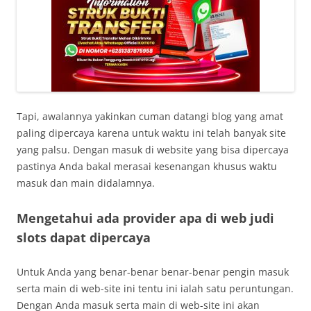
Tapi, awalannya yakinkan cuman datangi blog yang amat
paling dipercaya karena untuk waktu ini telah banyak site
yang palsu. Dengan masuk di website yang bisa dipercaya
pastinya Anda bakal merasai kesenangan khusus waktu
masuk dan main didalamnya.
Mengetahui ada provider apa di web judi
slots dapat dipercaya
Untuk Anda yang benar-benar benar-benar pengin masuk
serta main di web-site ini tentu ini ialah satu peruntungan.
Dengan Anda masuk serta main di web-site ini akan