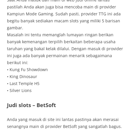
pastilah Anda akan juga bisa mencoba main di provider
Kampiun Mode Gaming. Sudah pasti, provider TTG ini ada
begitu banyak sediakan macam slots yang miliki 5 barisan
gambar.
Masalah ini tentu memanglah lumayan ringan berikan
banyak kemenangan terpilih berkaitan beberapa usaha
taruhan yang bakal kelak dilalui. Dengan masuk di provider
ini juga ada banyak permainan menarik sebagaimana
berikut ini:
• Kung Fu Showdown
• King Dinosaur
• Last Temple H5
• Silver Lions
Judi slots – BetSoft
Anda yang masuk di site ini lantas pastinya akan merasai
senangnya main di provider BetSoft yang sangatlah bagus.