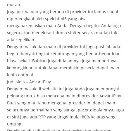
murah.
Juga permainan yang berada di provider ini lantas sudah
diperlengkapi oleh spek html5 yang bisa
menganakemaskan mata Anda. Dengan begitu, Anda juga
segera akan menelusuri dunia slotter secara mudah tak
ada kepelikan.
Dengan masuk dan main di provider ini juga pastilah ada
begitu banyak tingkat keuntungan yang benar-benar luar
biasa sekali. Bahkan juga didalamnya juga memberinya
kemungkinan untuk dapat membikin peserta dapat main
lebih optimal.
Judi slots – AdvantPlay
Dengan masuk di website ini juga Anda juga mempunyai
peluang untuk bisa mencoba main di provider AdvantPlay.
Buat yang mau tahu mengenai provider ini dapat main
seluruhnya permainan yang sangat gacor didalamnya. Juga
di sini juga ada RTP yang tinggi mulai 80% ke atas yang
untung.
Demikianlah tadi berkaitan data terkait Judi slots dan