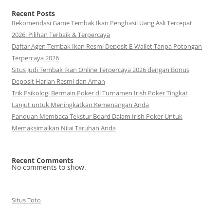
Recent Posts
Rekomendasi Game Tembak Ikan Penghasil Uang Asli Tercepat
2026: Pilihan Terbaik & Terpercaya
Daftar Agen Tembak Ikan Resmi Deposit E-Wallet Tanpa Potongan
Terpercaya 2026
Situs Judi Tembak Ikan Online Terpercaya 2026 dengan Bonus
Deposit Harian Resmi dan Aman
Trik Psikologi Bermain Poker di Turnamen Irish Poker Tingkat
Lanjut untuk Meningkatkan Kemenangan Anda
Panduan Membaca Tekstur Board Dalam Irish Poker Untuk
Memaksimalkan Nilai Taruhan Anda
Recent Comments
No comments to show.
Situs Toto