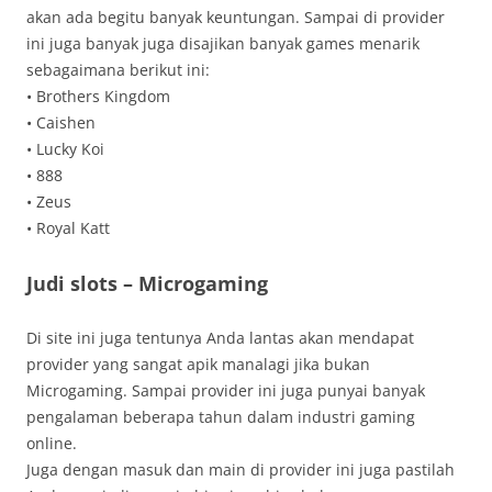
akan ada begitu banyak keuntungan. Sampai di provider
ini juga banyak juga disajikan banyak games menarik
sebagaimana berikut ini:
• Brothers Kingdom
• Caishen
• Lucky Koi
• 888
• Zeus
• Royal Katt
Judi slots – Microgaming
Di site ini juga tentunya Anda lantas akan mendapat
provider yang sangat apik manalagi jika bukan
Microgaming. Sampai provider ini juga punyai banyak
pengalaman beberapa tahun dalam industri gaming
online.
Juga dengan masuk dan main di provider ini juga pastilah