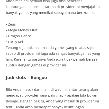
Anda menjadi pemain bisa juga bisa beberapa
keuntungan. Ini semua karena di provider ini menjajakan
banyak games yang memikat sebagaimana berikut ini:
• Zeus
• Mega Money Multi
• Dragon Dance
• Lucky Koi
Tenang saja bukan cuma ada games yang di atas saja
sebab di provider ini juga ada sangat banyak games yang
lain. Karena itu pastinya Anda juga tidak pernah berasa
suntuk dengan games di provider ini.
Judi slots – Bongoo
Bila Anda masuk dan main di web ini lantas terang akan
mendapati provider yang paling apik apalagi bila bukan
Boongo. Dengan begitu, Anda yang masuk di provider ini
tentu Anda akan mendapat banyak keuntungan.