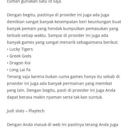
cuman gunakan satu id saja.
Dengan begitu, pastinya di provider ini juga ada juga
demikian sangat banyak kesempatan beri keuntungan buat
banyak pemain yang hendak kumpulkan pemasukan yang
terbaik setiap waktu. Sampai di provider ini juga ada
banyak games yang sangat menarik sebagaimana berikut:
• Lucky Tigers
• Greek Gods
• Dragon Koi
• Long Lai Fa
Tenang saja karena bukan cuma games hanya itu sebab di
provider ini juga ada banyak permainan yang memikat
yang lain. Dengan begitu, pasti di provider ini juga Anda
dapat berasa makin nyaman serta tak kan suntuk.
Judi slots – Playtech
Dengan Anda masuk di web ini pastinya terang Anda juga