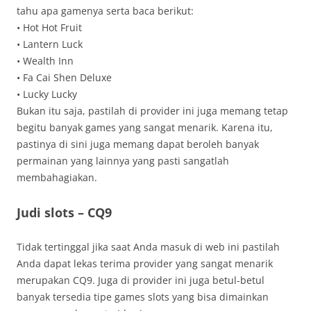
tahu apa gamenya serta baca berikut:
• Hot Hot Fruit
• Lantern Luck
• Wealth Inn
• Fa Cai Shen Deluxe
• Lucky Lucky
Bukan itu saja, pastilah di provider ini juga memang tetap
begitu banyak games yang sangat menarik. Karena itu,
pastinya di sini juga memang dapat beroleh banyak
permainan yang lainnya yang pasti sangatlah
membahagiakan.
Judi slots – CQ9
Tidak tertinggal jika saat Anda masuk di web ini pastilah
Anda dapat lekas terima provider yang sangat menarik
merupakan CQ9. Juga di provider ini juga betul-betul
banyak tersedia tipe games slots yang bisa dimainkan