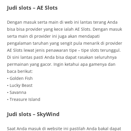
Judi slots – AE Slots
Dengan masuk serta main di web ini lantas terang Anda
bisa bisa provider yang kece ialah AE Slots. Dengan masuk
serta main di provider ini juga akan mendapati
pengalaman taruhan yang sengit pula menarik di provider
AE Slots lewat jenis penawaran tipe – tipe slots terunggul.
Di sini lantas pasti Anda bisa dapat rasakan seluruhnya
permainan yang gacor. Ingin ketahui apa gamenya dan
baca berikut:
• Golden Fish
• Lucky Beast
• Savanna
• Treasure Island
Judi slots – SkyWind
Saat Anda masuk di website ini pastilah Anda bakal dapat