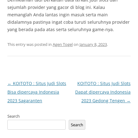
sejumlah provider yang gacor di blog ini. Kalau
memanglah Anda lantas ingin masuk serta main
didalamnya pastinya ingat coba turuti seluruhnya provider
yang berada pada atas serta seluruhnya game-nya.
This entry was posted in
Agen Togel
on
January 8, 2023
.
Post
←
KOITOTO : Situs Judi Slots
KOITOTO : Situs Judi Slots
navigation
Bisa dipercaya Indonesia
Dapat dipercaya Indonesia
2023 Sagaranten
2023 Gedong Tengen
→
Search
Search