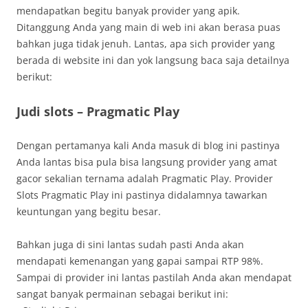
mendapatkan begitu banyak provider yang apik.
Ditanggung Anda yang main di web ini akan berasa puas
bahkan juga tidak jenuh. Lantas, apa sich provider yang
berada di website ini dan yok langsung baca saja detailnya
berikut:
Judi slots – Pragmatic Play
Dengan pertamanya kali Anda masuk di blog ini pastinya
Anda lantas bisa pula bisa langsung provider yang amat
gacor sekalian ternama adalah Pragmatic Play. Provider
Slots Pragmatic Play ini pastinya didalamnya tawarkan
keuntungan yang begitu besar.
Bahkan juga di sini lantas sudah pasti Anda akan
mendapati kemenangan yang gapai sampai RTP 98%.
Sampai di provider ini lantas pastilah Anda akan mendapat
sangat banyak permainan sebagai berikut ini: