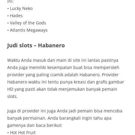
ini:
• Lucky Neko
• Hades
• Valley of the Gods
• Atlantis Megaways
Judi slots – Habanero
Waktu Anda masuk dan main di site ini lantas pastinya
Anda juga memiliki kesempatan buat bisa memperoleh
provider yang paling ciamik adalah Habanero. Provider
Habanero waktu ini tentu punya kreasi dan grafis gambar
HD yang pasti akan tidak menjemukan banyak pemain
slots.
Juga di provider ini juga Anda jadi pemain bisa mencoba
banyak permainan. Anda barangkali ingin tahu apa
gamenya dan baca berikut:
• Hot Hot Fruit