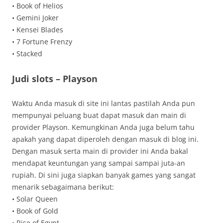
• Book of Helios
• Gemini Joker
• Kensei Blades
• 7 Fortune Frenzy
• Stacked
Judi slots – Playson
Waktu Anda masuk di site ini lantas pastilah Anda pun
mempunyai peluang buat dapat masuk dan main di
provider Playson. Kemungkinan Anda juga belum tahu
apakah yang dapat diperoleh dengan masuk di blog ini.
Dengan masuk serta main di provider ini Anda bakal
mendapat keuntungan yang sampai sampai juta-an
rupiah. Di sini juga siapkan banyak games yang sangat
menarik sebagaimana berikut:
• Solar Queen
• Book of Gold
• Rise of Egypt