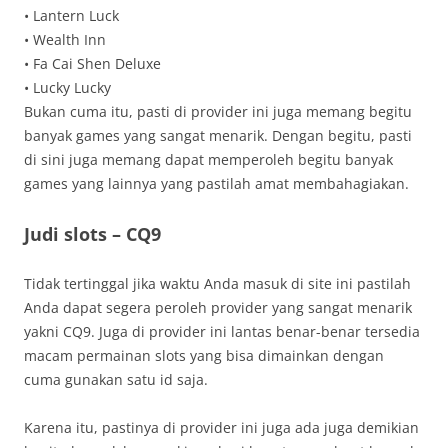
• Lantern Luck
• Wealth Inn
• Fa Cai Shen Deluxe
• Lucky Lucky
Bukan cuma itu, pasti di provider ini juga memang begitu
banyak games yang sangat menarik. Dengan begitu, pasti
di sini juga memang dapat memperoleh begitu banyak
games yang lainnya yang pastilah amat membahagiakan.
Judi slots – CQ9
Tidak tertinggal jika waktu Anda masuk di site ini pastilah
Anda dapat segera peroleh provider yang sangat menarik
yakni CQ9. Juga di provider ini lantas benar-benar tersedia
macam permainan slots yang bisa dimainkan dengan
cuma gunakan satu id saja.
Karena itu, pastinya di provider ini juga ada juga demikian