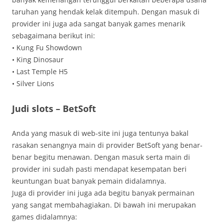
taruhan yang hendak kelak ditempuh. Dengan masuk di
provider ini juga ada sangat banyak games menarik
sebagaimana berikut ini:
• Kung Fu Showdown
• King Dinosaur
• Last Temple H5
• Silver Lions
Judi slots – BetSoft
Anda yang masuk di web-site ini juga tentunya bakal
rasakan senangnya main di provider BetSoft yang benar-
benar begitu menawan. Dengan masuk serta main di
provider ini sudah pasti mendapat kesempatan beri
keuntungan buat banyak pemain didalamnya.
Juga di provider ini juga ada begitu banyak permainan
yang sangat membahagiakan. Di bawah ini merupakan
games didalamnya: