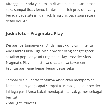
Ditanggung Anda yang main di web-site ini akan terasa
suka sampai tidak jemu. Lantas, apa sich provider yang
berada pada site ini dan yok langsung baca saja secara
detail berikut:
Judi slots – Pragmatic Play
Dengan pertamanya kali Anda masuk di blog ini tentu
Anda lantas bisa juga bisa provider yang sangat gacor
sekalian popular yakni Pragmatic Play. Provider Slots
Pragmatic Play ini pastinya didalamnya tawarkan
keuntungan yang benar-benar besar sekali.
Sampai di sini lantas tentunya Anda akan memperoleh
kemenangan yang capai sampai RTP 98%. Juga di provider
ini juga pasti Anda bakal mendapati banyak games sebagai
berikut ini:
• Starlight Princess