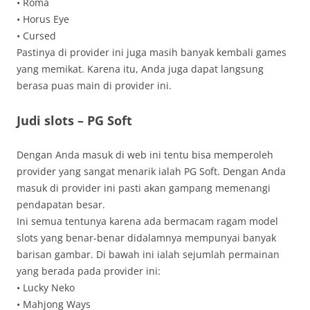
• Roma
• Horus Eye
• Cursed
Pastinya di provider ini juga masih banyak kembali games
yang memikat. Karena itu, Anda juga dapat langsung
berasa puas main di provider ini.
Judi slots – PG Soft
Dengan Anda masuk di web ini tentu bisa memperoleh
provider yang sangat menarik ialah PG Soft. Dengan Anda
masuk di provider ini pasti akan gampang memenangi
pendapatan besar.
Ini semua tentunya karena ada bermacam ragam model
slots yang benar-benar didalamnya mempunyai banyak
barisan gambar. Di bawah ini ialah sejumlah permainan
yang berada pada provider ini:
• Lucky Neko
• Mahjong Ways