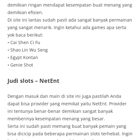
demikian ringan mendapat kesempatan buat menang yang
demikian efisien.
Di site ini lantas sudah pasti ada sangat banyak permainan
yang sangat menarik. Ingin ketahui ada games apa serta
yok baca berikut:
• Cai Shen Ci Fu
• Shao Lin Wu Seng
• Egypt Kontan
• Genie Shot
Judi slots – NetEnt
Dengan masuk dan main di site ini juga pastilah Anda
dapat bisa provider yang memikat yaitu NetEnt. Provider
ini tentunya benar-benar demikian sangat banyak
memberinya kesempatan menang yang besar.
Serta ini sudah pasti memang buat banyak pemain yang
bisa dicicip pada beberapa permainan slots terhebat. Ingin