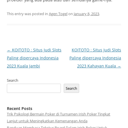
This entry was posted in
Agen Togel
on
January 8, 2023
.
Post
←
KOITOTO : Situs Judi Slots
KOITOTO : Situs Judi Slots
navigation
Paling dipercaya Indonesia
Paling dipercaya Indonesia
2023 Kuala Jambi
2023 Kahayan Kuala
→
Search
Search
Recent Posts
Trik Psikologi Bermain Poker di Turnamen Irish Poker Tingkat
Lanjut untuk Meningkatkan Kemenangan Anda
Panduan Membaca Tekstur Board Dalam Irish Poker Untuk