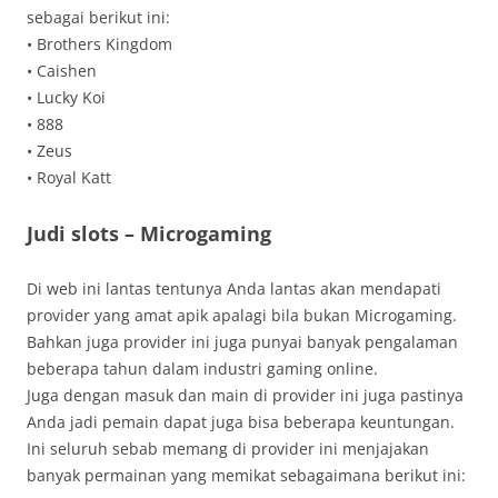
sebagai berikut ini:
• Brothers Kingdom
• Caishen
• Lucky Koi
• 888
• Zeus
• Royal Katt
Judi slots – Microgaming
Di web ini lantas tentunya Anda lantas akan mendapati
provider yang amat apik apalagi bila bukan Microgaming.
Bahkan juga provider ini juga punyai banyak pengalaman
beberapa tahun dalam industri gaming online.
Juga dengan masuk dan main di provider ini juga pastinya
Anda jadi pemain dapat juga bisa beberapa keuntungan.
Ini seluruh sebab memang di provider ini menjajakan
banyak permainan yang memikat sebagaimana berikut ini: