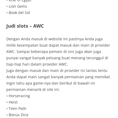
• Lion Gems
• Book del Sol
Judi slots – AWC
Dengan Anda masuk di website ini pastinya Anda juga
miliki kesempatan buat dapat masuk dan main di provider
AWC. Sampai beberapa pemain di sini juga akan juga
punyai sangat banyak peluang buat menang terunggul di
tiap-tiap hari dalam provider AWC.
Juga dengan masuk dan main di provider ini lantas tentu
Anda dapat main sangat banyak permainan yang memikat.
Ingin tahu apa game-nya dan berikut di bawah ini
permainan menarik di site ini:
• Horseracing
• Heist
• Teen Patti
• Bonus Dice