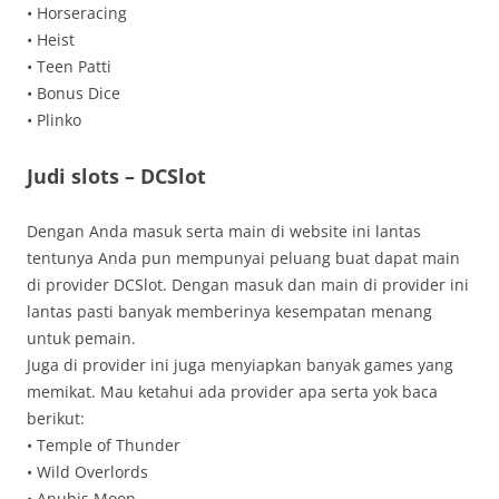
• Horseracing
• Heist
• Teen Patti
• Bonus Dice
• Plinko
Judi slots – DCSlot
Dengan Anda masuk serta main di website ini lantas
tentunya Anda pun mempunyai peluang buat dapat main
di provider DCSlot. Dengan masuk dan main di provider ini
lantas pasti banyak memberinya kesempatan menang
untuk pemain.
Juga di provider ini juga menyiapkan banyak games yang
memikat. Mau ketahui ada provider apa serta yok baca
berikut:
• Temple of Thunder
• Wild Overlords
• Anubis Moon