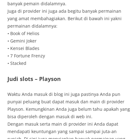
banyak pemain didalamnya.
Juga di provider ini juga ada begitu banyak permainan
yang amat membahagiakan. Berikut di bawah ini yakni
permainan didalamnya:
• Book of Helios
• Gemini Joker
• Kensei Blades
• 7 Fortune Frenzy
• Stacked
Judi slots – Playson
Waktu Anda masuk di blog ini juga pastinya Anda pun
punyai peluang buat dapat masuk dan main di provider
Playson. Kemungkinan Anda juga belum tahu apakah yang
bisa diperoleh dengan masuk di web ini.
Dengan masuk serta main di provider ini Anda dapat
mendapati keuntungan yang sampai sampai juta-an
rupiah. Di sini juga menyiapkan banyak permainan yang