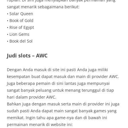
sangat menarik sebagaimana berikut:
• Solar Queen
• Book of Gold
• Rise of Egypt
• Lion Gems
• Book del Sol
Judi slots – AWC
Dengan Anda masuk di site ini pasti Anda juga miliki
kesempatan buat dapat masuk dan main di provider AWC.
Juga beberapa pemain di sini lantas juga mempunyai
sangat banyak peluang untuk menang terunggul di tiap
hari dalam provider AWC.
Bahkan juga dengan masuk serta main di provider ini juga
sudah pasti Anda dapat main sangat banyak games yang
memikat. Ingin tahu apa game-nya dan di bawah ini
permainan menarik di website ini: