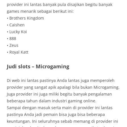
provider ini lantas banyak pula disajikan begitu banyak
games menarik sebagai berikut ini:
• Brothers Kingdom
• Caishen
• Lucky Koi
• 888
• Zeus
• Royal Katt
Judi slots – Microgaming
Di web ini lantas pastinya Anda lantas juga memperoleh
provider yang sangat apik apalagi bila bukan Microgaming.
Juga provider ini juga miliki begitu banyak pengalaman
beberapa tahun dalam industri gaming online.
Sampai dengan masuk serta main di provider ini lantas
pastinya Anda jadi pemain bisa juga bisa beberapa
keuntungan. Ini seluruhnya sebab memang di provider ini