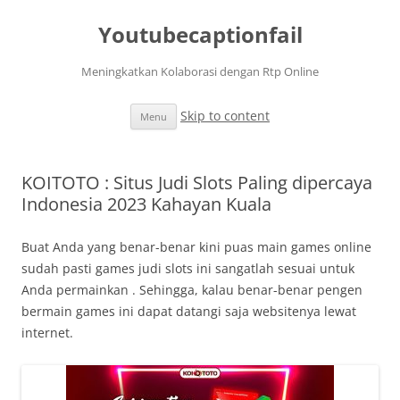
Youtubecaptionfail
Meningkatkan Kolaborasi dengan Rtp Online
Skip to content
Menu
KOITOTO : Situs Judi Slots Paling dipercaya
Indonesia 2023 Kahayan Kuala
Buat Anda yang benar-benar kini puas main games online
sudah pasti games judi slots ini sangatlah sesuai untuk
Anda permainkan . Sehingga, kalau benar-benar pengen
bermain games ini dapat datangi saja websitenya lewat
internet.