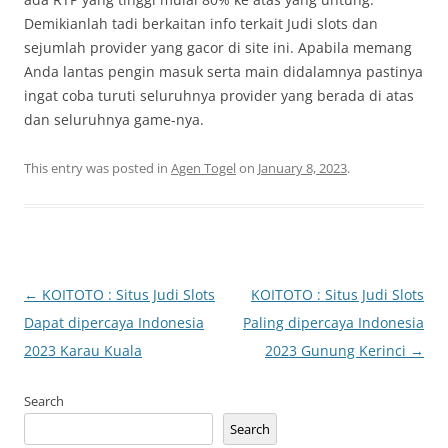
Demikianlah tadi berkaitan info terkait Judi slots dan
sejumlah provider yang gacor di site ini. Apabila memang
Anda lantas pengin masuk serta main didalamnya pastinya
ingat coba turuti seluruhnya provider yang berada di atas
dan seluruhnya game-nya.
This entry was posted in
Agen Togel
on
January 8, 2023
.
Post
←
KOITOTO : Situs Judi Slots
KOITOTO : Situs Judi Slots
navigation
Dapat dipercaya Indonesia
Paling dipercaya Indonesia
2023 Karau Kuala
2023 Gunung Kerinci
→
Search
Search