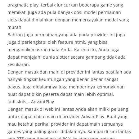
pragmatic play, terbaik luncurkan beberapa game yang
memikat. Juga ada pula banyak opsi model permainan
slots dapat dimainkan dengan memercayakan modal yang
murah.
Bahkan juga permainan yang ada pada provider ini juga
juga diperlengkapi oleh feature html5 yang bisa
menganakemaskan mata Anda. Karena itu, Anda juga
dapat menjajahi dunia slotter secara gampang tidak ada
kesukaran.
Dengan masuk dan main di provider ini lantas pastilah ada
banyak tingkat keuntungan yang benar-benar sangat
bagus. Juga didalamnya juga memberinya kemungkinan
buat dapat bikin peserta dapat main lebih optimal.
Judi slots – AdvantPlay
Dengan masuk di web ini lantas Anda akan miliki peluang
untuk dapat coba main di provider AdvantPlay. Buat yang
mau ketahui perihal provider ini dapat main semuanya
games yang paling gacor didalamnya. Sampai di sini lantas
ada RTP yang tinggi mulai 80% ke atas yang untung.