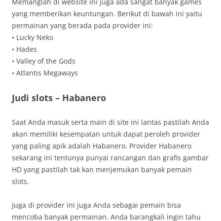
Memanglah di website ini juga ada sangat banyak games
yang memberikan keuntungan. Berikut di bawah ini yaitu
permainan yang berada pada provider ini:
• Lucky Neko
• Hades
• Valley of the Gods
• Atlantis Megaways
Judi slots – Habanero
Saat Anda masuk serta main di site ini lantas pastilah Anda
akan memiliki kesempatan untuk dapat peroleh provider
yang paling apik adalah Habanero. Provider Habanero
sekarang ini tentunya punyai rancangan dan grafis gambar
HD yang pastilah tak kan menjemukan banyak pemain
slots.
Juga di provider ini juga Anda sebagai pemain bisa
mencoba banyak permainan. Anda barangkali ingin tahu