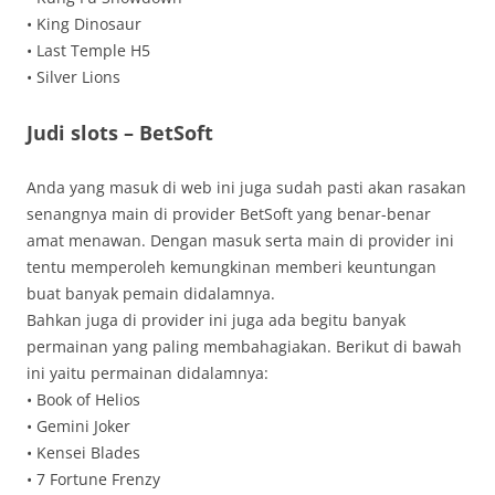
• King Dinosaur
• Last Temple H5
• Silver Lions
Judi slots – BetSoft
Anda yang masuk di web ini juga sudah pasti akan rasakan
senangnya main di provider BetSoft yang benar-benar
amat menawan. Dengan masuk serta main di provider ini
tentu memperoleh kemungkinan memberi keuntungan
buat banyak pemain didalamnya.
Bahkan juga di provider ini juga ada begitu banyak
permainan yang paling membahagiakan. Berikut di bawah
ini yaitu permainan didalamnya:
• Book of Helios
• Gemini Joker
• Kensei Blades
• 7 Fortune Frenzy