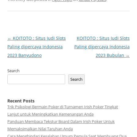
Post
←
KOITOTO : Situs Judi Slots
KOITOTO : Situs Judi Slots
navigation
Paling dipercaya Indonesia
Paling dipercaya Indonesia
2023 Banyudono
2023 Bubulan
→
Search
Search
Recent Posts
Trik Psikologi Bermain Poker di Turnamen Irish Poker Tingkat
Lanjut untuk Meningkatkan Kemenangan Anda
Panduan Membaca Tekstur Board Dalam Irish Poker Untuk
Memaksimalkan Nilai Taruhan Anda
Cara Menghindari Kesalahan Umum Pemula Saat Membuang Dua