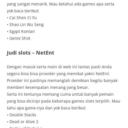
yang sangat menarik. Mau ketahui ada games apa serta
yok baca berikut:
• Cai Shen Ci Fu
• Shao Lin Wu Seng
• Egypt Kontan
• Genie Shot
Judi slots – NetEnt
Dengan masuk serta main di web ini lantas pasti Anda
segera bisa bisa provider yang memikat yakni NetEnt.
Provider ini pastinya memanglah demikian begitu banyak
memberi kesempatan menang yang besar.
Serta ini tentunya memang cuma untuk banyak pemain
yang bisa dicicipi pada beberapa games slots terpilih. Mau
tahu apa game-nya dan yok baca berikut:
• Double Stacks
• Dead or Alive 2