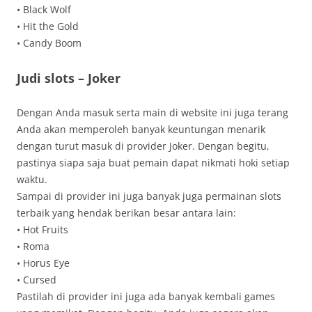
• Black Wolf
• Hit the Gold
• Candy Boom
Judi slots – Joker
Dengan Anda masuk serta main di website ini juga terang
Anda akan memperoleh banyak keuntungan menarik
dengan turut masuk di provider Joker. Dengan begitu,
pastinya siapa saja buat pemain dapat nikmati hoki setiap
waktu.
Sampai di provider ini juga banyak juga permainan slots
terbaik yang hendak berikan besar antara lain:
• Hot Fruits
• Roma
• Horus Eye
• Cursed
Pastilah di provider ini juga ada banyak kembali games