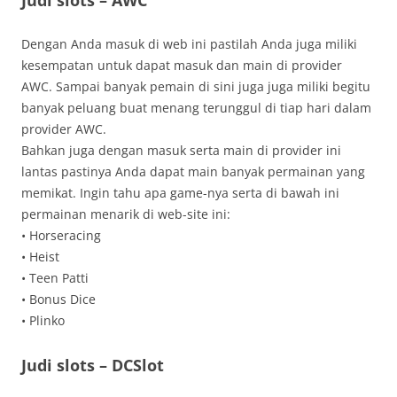
Judi slots – AWC
Dengan Anda masuk di web ini pastilah Anda juga miliki
kesempatan untuk dapat masuk dan main di provider
AWC. Sampai banyak pemain di sini juga juga miliki begitu
banyak peluang buat menang terunggul di tiap hari dalam
provider AWC.
Bahkan juga dengan masuk serta main di provider ini
lantas pastinya Anda dapat main banyak permainan yang
memikat. Ingin tahu apa game-nya serta di bawah ini
permainan menarik di web-site ini:
• Horseracing
• Heist
• Teen Patti
• Bonus Dice
• Plinko
Judi slots – DCSlot