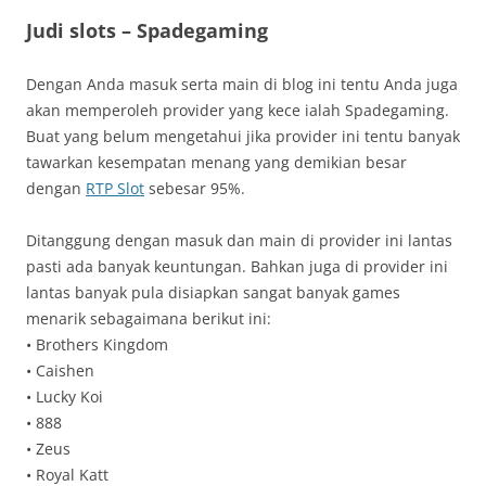
Judi slots – Spadegaming
Dengan Anda masuk serta main di blog ini tentu Anda juga
akan memperoleh provider yang kece ialah Spadegaming.
Buat yang belum mengetahui jika provider ini tentu banyak
tawarkan kesempatan menang yang demikian besar
dengan
RTP Slot
sebesar 95%.
Ditanggung dengan masuk dan main di provider ini lantas
pasti ada banyak keuntungan. Bahkan juga di provider ini
lantas banyak pula disiapkan sangat banyak games
menarik sebagaimana berikut ini:
• Brothers Kingdom
• Caishen
• Lucky Koi
• 888
• Zeus
• Royal Katt