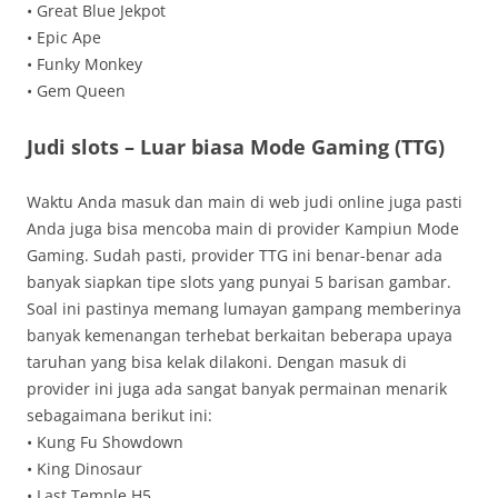
• Great Blue Jekpot
• Epic Ape
• Funky Monkey
• Gem Queen
Judi slots – Luar biasa Mode Gaming (TTG)
Waktu Anda masuk dan main di web judi online juga pasti
Anda juga bisa mencoba main di provider Kampiun Mode
Gaming. Sudah pasti, provider TTG ini benar-benar ada
banyak siapkan tipe slots yang punyai 5 barisan gambar.
Soal ini pastinya memang lumayan gampang memberinya
banyak kemenangan terhebat berkaitan beberapa upaya
taruhan yang bisa kelak dilakoni. Dengan masuk di
provider ini juga ada sangat banyak permainan menarik
sebagaimana berikut ini:
• Kung Fu Showdown
• King Dinosaur
• Last Temple H5