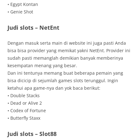
• Egypt Kontan
• Genie Shot
Judi slots – NetEnt
Dengan masuk serta main di website ini juga pasti Anda
bisa bisa provider yang memikat yakni NetEnt. Provider ini
sudah pasti memanglah demikian banyak memberinya
kesempatan menang yang besar.
Dan ini tentunya memang buat beberapa pemain yang
bisa dicicip di sejumlah games slots terunggul. Ingin
ketahui apa game-nya dan yok baca berikut:
• Double Stacks
• Dead or Alive 2
• Codex of Fortune
• Butterfly Staxx
Judi slots – Slot88