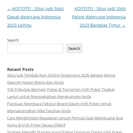
Post
←
KOITOTO : Situs Judi Slots
KOITOTO : Situs Judi Slots
navigation
Dapat dipercaya Indonesia
Paling dipercaya Indonesia
2023 Leihitu
2023 Banggae Timur
→
Search
Search
Recent Posts
Situs Judi Tembak Ikan Online Terpercaya 2026 dengan Bonus
Deposit Harian Resmi dan Aman
Trik Psikologi Bermain Poker di Turnamen Irish Poker Tingkat
Lanjut untuk Meningkatkan Kemenangan Anda
Panduan Membaca Tekstur Board Dalam Irish Poker Untuk
Memaksimalkan Nilai Taruhan Anda
Cara Menghindari Kesalahan Umum Pemula Saat Membuang Dua
Kartu di Irish Poker Secara Efektif
Strategi Memilih Starting Hand Paling Dominan Dalam Irish Poker