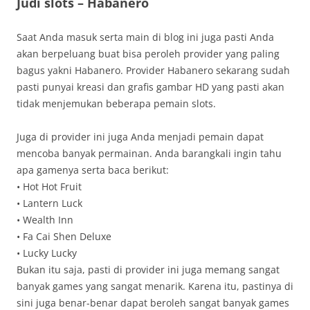
Judi slots – Habanero
Saat Anda masuk serta main di blog ini juga pasti Anda
akan berpeluang buat bisa peroleh provider yang paling
bagus yakni Habanero. Provider Habanero sekarang sudah
pasti punyai kreasi dan grafis gambar HD yang pasti akan
tidak menjemukan beberapa pemain slots.
Juga di provider ini juga Anda menjadi pemain dapat
mencoba banyak permainan. Anda barangkali ingin tahu
apa gamenya serta baca berikut:
• Hot Hot Fruit
• Lantern Luck
• Wealth Inn
• Fa Cai Shen Deluxe
• Lucky Lucky
Bukan itu saja, pasti di provider ini juga memang sangat
banyak games yang sangat menarik. Karena itu, pastinya di
sini juga benar-benar dapat beroleh sangat banyak games