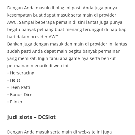
Dengan Anda masuk di blog ini pasti Anda juga punya
kesempatan buat dapat masuk serta main di provider
AWC. Sampai beberapa pemain di sini lantas juga punyai
begitu banyak peluang buat menang terunggul di tiap-tiap
hari dalam provider AWC.
Bahkan juga dengan masuk dan main di provider ini lantas
sudah pasti Anda dapat main begitu banyak permainan
yang memikat. Ingin tahu apa game-nya serta berikut
permainan menarik di web ini:
• Horseracing
• Heist
• Teen Patti
• Bonus Dice
• Plinko
Judi slots – DCSlot
Dengan Anda masuk serta main di web-site ini juga