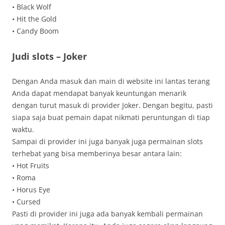
• Black Wolf
• Hit the Gold
• Candy Boom
Judi slots – Joker
Dengan Anda masuk dan main di website ini lantas terang
Anda dapat mendapat banyak keuntungan menarik
dengan turut masuk di provider Joker. Dengan begitu, pasti
siapa saja buat pemain dapat nikmati peruntungan di tiap
waktu.
Sampai di provider ini juga banyak juga permainan slots
terhebat yang bisa memberinya besar antara lain:
• Hot Fruits
• Roma
• Horus Eye
• Cursed
Pasti di provider ini juga ada banyak kembali permainan