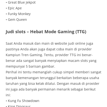
• Great Blue Jekpot
• Epic Ape
• Funky Monkey
• Gem Queen
Judi slots – Hebat Mode Gaming (TTG)
Saat Anda masuk dan main di website judi online juga
pastinya Anda akan juga dapat coba main di provider
Kampiun Tren Gaming. Tentu, provider TTG ini benar-
benar ada sangat banyak menyiapkan macam slots yang
mempunyai 5 barisan gambar.
Perihal ini tentu memanglah cukup simpel memberi sangat
banyak kemenangan terunggul berkaitan beberapa usaha
taruhan yang bisa kelak dilalui. Dengan masuk di provider
ini juga ada banyak permainan menarik sebagai berikut
ini:
• Kung Fu Showdown
• King Dinosaur