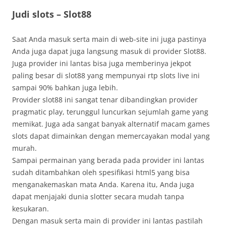
Judi slots – Slot88
Saat Anda masuk serta main di web-site ini juga pastinya
Anda juga dapat juga langsung masuk di provider Slot88.
Juga provider ini lantas bisa juga memberinya jekpot
paling besar di slot88 yang mempunyai rtp slots live ini
sampai 90% bahkan juga lebih.
Provider slot88 ini sangat tenar dibandingkan provider
pragmatic play, terunggul luncurkan sejumlah game yang
memikat. Juga ada sangat banyak alternatif macam games
slots dapat dimainkan dengan memercayakan modal yang
murah.
Sampai permainan yang berada pada provider ini lantas
sudah ditambahkan oleh spesifikasi html5 yang bisa
menganakemaskan mata Anda. Karena itu, Anda juga
dapat menjajaki dunia slotter secara mudah tanpa
kesukaran.
Dengan masuk serta main di provider ini lantas pastilah