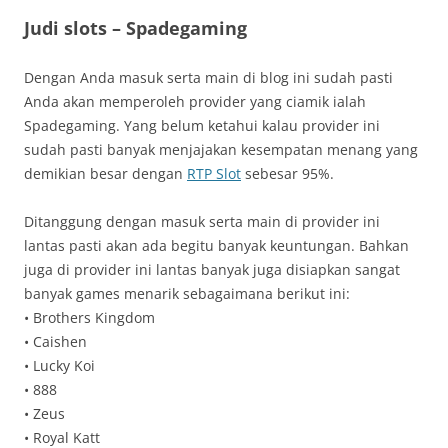
Judi slots – Spadegaming
Dengan Anda masuk serta main di blog ini sudah pasti
Anda akan memperoleh provider yang ciamik ialah
Spadegaming. Yang belum ketahui kalau provider ini
sudah pasti banyak menjajakan kesempatan menang yang
demikian besar dengan
RTP Slot
sebesar 95%.
Ditanggung dengan masuk serta main di provider ini
lantas pasti akan ada begitu banyak keuntungan. Bahkan
juga di provider ini lantas banyak juga disiapkan sangat
banyak games menarik sebagaimana berikut ini:
• Brothers Kingdom
• Caishen
• Lucky Koi
• 888
• Zeus
• Royal Katt