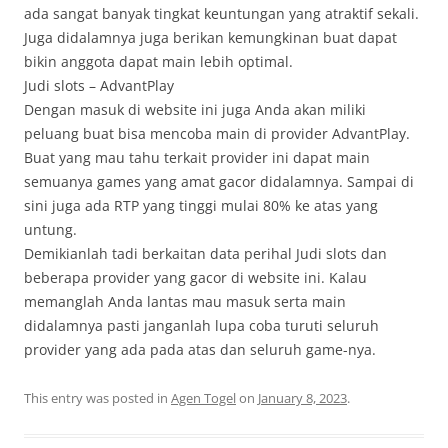
ada sangat banyak tingkat keuntungan yang atraktif sekali.
Juga didalamnya juga berikan kemungkinan buat dapat
bikin anggota dapat main lebih optimal.
Judi slots – AdvantPlay
Dengan masuk di website ini juga Anda akan miliki
peluang buat bisa mencoba main di provider AdvantPlay.
Buat yang mau tahu terkait provider ini dapat main
semuanya games yang amat gacor didalamnya. Sampai di
sini juga ada RTP yang tinggi mulai 80% ke atas yang
untung.
Demikianlah tadi berkaitan data perihal Judi slots dan
beberapa provider yang gacor di website ini. Kalau
memanglah Anda lantas mau masuk serta main
didalamnya pasti janganlah lupa coba turuti seluruh
provider yang ada pada atas dan seluruh game-nya.
This entry was posted in
Agen Togel
on
January 8, 2023
.