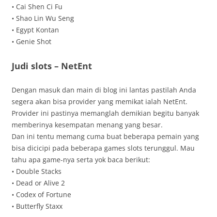
• Cai Shen Ci Fu
• Shao Lin Wu Seng
• Egypt Kontan
• Genie Shot
Judi slots – NetEnt
Dengan masuk dan main di blog ini lantas pastilah Anda
segera akan bisa provider yang memikat ialah NetEnt.
Provider ini pastinya memanglah demikian begitu banyak
memberinya kesempatan menang yang besar.
Dan ini tentu memang cuma buat beberapa pemain yang
bisa dicicipi pada beberapa games slots terunggul. Mau
tahu apa game-nya serta yok baca berikut:
• Double Stacks
• Dead or Alive 2
• Codex of Fortune
• Butterfly Staxx