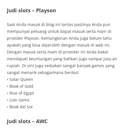
Judi slots – Playson
Saat Anda masuk di blog ini lantas pastinya Anda pun
mempunyai peluang untuk dapat masuk serta main di
provider Playson. Kemungkinan Anda juga belum tahu
apakah yang bisa diperoleh dengan masuk di web ini.
Dengan masuk serta main di provider ini Anda bakal
mendapati keuntungan yang bahkan juga sampai juta-an
rupiah. Di sini juga sediakan sangat banyak games yang
sangat menarik sebagaimana berikut:
• Solar Queen
• Book of Gold
• Rise of Egypt
• Lion Gems
• Book del Sol
Judi slots – AWC