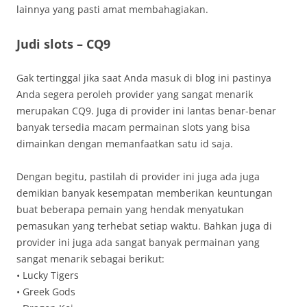
lainnya yang pasti amat membahagiakan.
Judi slots – CQ9
Gak tertinggal jika saat Anda masuk di blog ini pastinya
Anda segera peroleh provider yang sangat menarik
merupakan CQ9. Juga di provider ini lantas benar-benar
banyak tersedia macam permainan slots yang bisa
dimainkan dengan memanfaatkan satu id saja.
Dengan begitu, pastilah di provider ini juga ada juga
demikian banyak kesempatan memberikan keuntungan
buat beberapa pemain yang hendak menyatukan
pemasukan yang terhebat setiap waktu. Bahkan juga di
provider ini juga ada sangat banyak permainan yang
sangat menarik sebagai berikut:
• Lucky Tigers
• Greek Gods