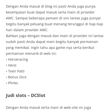
Dengan Anda masuk di blog ini pasti Anda juga punya
kesempatan buat dapat masuk serta main di provider
AWC. Sampai beberapa pemain di sini lantas juga punyai
begitu banyak peluang buat menang terunggul di tiap-tiap
hari dalam provider AWC.
Bahkan juga dengan masuk dan main di provider ini lantas
sudah pasti Anda dapat main begitu banyak permainan
yang memikat. Ingin tahu apa game-nya serta berikut
permainan menarik di web ini:
• Horseracing
• Heist
• Teen Patti
• Bonus Dice
• Plinko
Judi slots – DCSlot
Dengan Anda masuk serta main di web-site ini juga