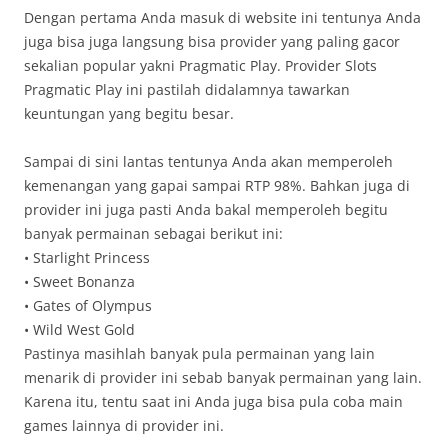
Dengan pertama Anda masuk di website ini tentunya Anda
juga bisa juga langsung bisa provider yang paling gacor
sekalian popular yakni Pragmatic Play. Provider Slots
Pragmatic Play ini pastilah didalamnya tawarkan
keuntungan yang begitu besar.
Sampai di sini lantas tentunya Anda akan memperoleh
kemenangan yang gapai sampai RTP 98%. Bahkan juga di
provider ini juga pasti Anda bakal memperoleh begitu
banyak permainan sebagai berikut ini:
• Starlight Princess
• Sweet Bonanza
• Gates of Olympus
• Wild West Gold
Pastinya masihlah banyak pula permainan yang lain
menarik di provider ini sebab banyak permainan yang lain.
Karena itu, tentu saat ini Anda juga bisa pula coba main
games lainnya di provider ini.