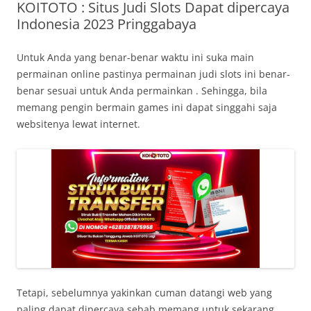
KOITOTO : Situs Judi Slots Dapat dipercaya
Indonesia 2023 Pringgabaya
Untuk Anda yang benar-benar waktu ini suka main
permainan online pastinya permainan judi slots ini benar-
benar sesuai untuk Anda permainkan . Sehingga, bila
memang pengin bermain games ini dapat singgahi saja
websitenya lewat internet.
Tetapi, sebelumnya yakinkan cuman datangi web yang
paling dapat dipercaya sebab memang untuk sekarang