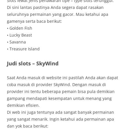
Slots lewat jenis penawaran tipe – type slots terunggul.
Di sini lantas pastinya Anda segera dapat rasakan
seluruhnya permainan yang gacor. Mau ketahui apa
gamenya serta baca berikut:
• Golden Fish
• Lucky Beast
• Savanna
• Treasure Island
Judi slots – SkyWind
Saat Anda masuk di website ini pastilah Anda akan dapat
coba masuk di provider SkyWind. Dengan masuk di
provider ini tentu beberapa pemain bisa pula demikian
gampang mendapati kesempatan untuk menang yang
demikian efisien.
Di web ini juga tentunya ada sangat banyak permainan
yang sangat menarik. Ingin ketahui ada permainan apa
dan yok baca berikut: