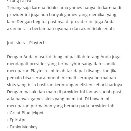
• Long Lai Fa
Tenang saja karena tidak cuma games hanya itu karena di
provider ini juga ada banyak games yang memikat yang
lain. Dengan begitu, pastinya di provider ini juga Anda
akan berasa bertambah nyaman dan akan tidak jenuh.
Judi slots – Playtech
Dengan Anda masuk di blog ini pastilah terang Anda juga
mendapati provider yang termasyhur sangatlah ciamik
merupakan Playtech. Ini telah tak dapat disangsikan jika
pemain bisa secara mudah nikmati serunya permainan
slots yang bisa hasilkan keuntungan efisien sehari-harinya.
Dengan masuk dan main di provider ini lantas sudah pasti
ada banyak games slots yang memikat. Di bawah ini
merupakan permainan yang berada pada provider ini:
• Great Blue Jekpot
• Epic Ape
• Funky Monkey