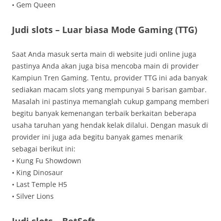
• Gem Queen
Judi slots – Luar biasa Mode Gaming (TTG)
Saat Anda masuk serta main di website judi online juga
pastinya Anda akan juga bisa mencoba main di provider
Kampiun Tren Gaming. Tentu, provider TTG ini ada banyak
sediakan macam slots yang mempunyai 5 barisan gambar.
Masalah ini pastinya memanglah cukup gampang memberi
begitu banyak kemenangan terbaik berkaitan beberapa
usaha taruhan yang hendak kelak dilalui. Dengan masuk di
provider ini juga ada begitu banyak games menarik
sebagai berikut ini:
• Kung Fu Showdown
• King Dinosaur
• Last Temple H5
• Silver Lions