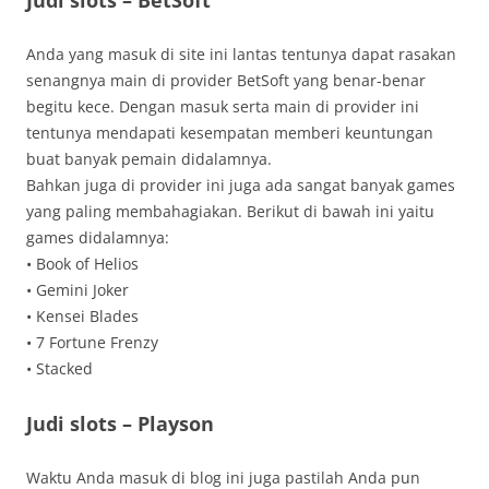
Judi slots – BetSoft
Anda yang masuk di site ini lantas tentunya dapat rasakan
senangnya main di provider BetSoft yang benar-benar
begitu kece. Dengan masuk serta main di provider ini
tentunya mendapati kesempatan memberi keuntungan
buat banyak pemain didalamnya.
Bahkan juga di provider ini juga ada sangat banyak games
yang paling membahagiakan. Berikut di bawah ini yaitu
games didalamnya:
• Book of Helios
• Gemini Joker
• Kensei Blades
• 7 Fortune Frenzy
• Stacked
Judi slots – Playson
Waktu Anda masuk di blog ini juga pastilah Anda pun