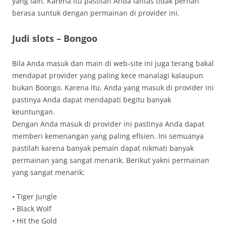
yang lain. Karena itu pastilah Anda lantas tidak pernah
berasa suntuk dengan permainan di provider ini.
Judi slots – Bongoo
Bila Anda masuk dan main di web-site ini juga terang bakal
mendapat provider yang paling kece manalagi kalaupun
bukan Boongo. Karena itu, Anda yang masuk di provider ini
pastinya Anda dapat mendapati begitu banyak
keuntungan.
Dengan Anda masuk di provider ini pastinya Anda dapat
memberi kemenangan yang paling efisien. Ini semuanya
pastilah karena banyak pemain dapat nikmati banyak
permainan yang sangat menarik. Berikut yakni permainan
yang sangat menarik:
• Tiger Jungle
• Black Wolf
• Hit the Gold