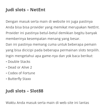
Judi slots – NetEnt
Dengan masuk serta main di website ini juga pastinya
Anda bisa bisa provider yang memikat merupakan NetEnt.
Provider ini pastinya betul-betul demikian begitu banyak
memberinya kesempatan menang yang besar.
Dan ini pastinya memang cuma untuk beberapa pemain
yang bisa dicicipi pada beberapa permainan slots terpilih.
Ingin mengetahui apa game-nya dan yok baca berikut:
• Double Stacks
• Dead or Alive 2
• Codex of Fortune
• Butterfly Staxx
Judi slots – Slot88
Waktu Anda masuk serta main di web-site ini lantas