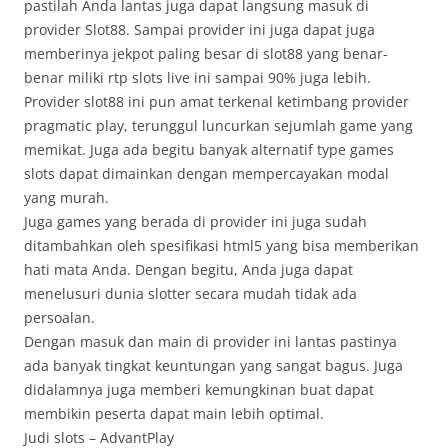
pastilah Anda lantas juga dapat langsung masuk di
provider Slot88. Sampai provider ini juga dapat juga
memberinya jekpot paling besar di slot88 yang benar-
benar miliki rtp slots live ini sampai 90% juga lebih.
Provider slot88 ini pun amat terkenal ketimbang provider
pragmatic play, terunggul luncurkan sejumlah game yang
memikat. Juga ada begitu banyak alternatif type games
slots dapat dimainkan dengan mempercayakan modal
yang murah.
Juga games yang berada di provider ini juga sudah
ditambahkan oleh spesifikasi html5 yang bisa memberikan
hati mata Anda. Dengan begitu, Anda juga dapat
menelusuri dunia slotter secara mudah tidak ada
persoalan.
Dengan masuk dan main di provider ini lantas pastinya
ada banyak tingkat keuntungan yang sangat bagus. Juga
didalamnya juga memberi kemungkinan buat dapat
membikin peserta dapat main lebih optimal.
Judi slots – AdvantPlay