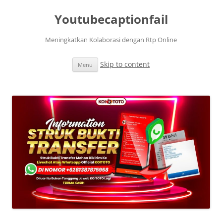
Youtubecaptionfail
Meningkatkan Kolaborasi dengan Rtp Online
Skip to content
Menu