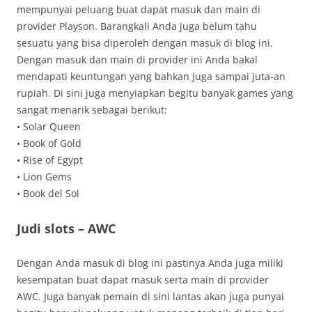
mempunyai peluang buat dapat masuk dan main di
provider Playson. Barangkali Anda juga belum tahu
sesuatu yang bisa diperoleh dengan masuk di blog ini.
Dengan masuk dan main di provider ini Anda bakal
mendapati keuntungan yang bahkan juga sampai juta-an
rupiah. Di sini juga menyiapkan begitu banyak games yang
sangat menarik sebagai berikut:
• Solar Queen
• Book of Gold
• Rise of Egypt
• Lion Gems
• Book del Sol
Judi slots – AWC
Dengan Anda masuk di blog ini pastinya Anda juga miliki
kesempatan buat dapat masuk serta main di provider
AWC. Juga banyak pemain di sini lantas akan juga punyai