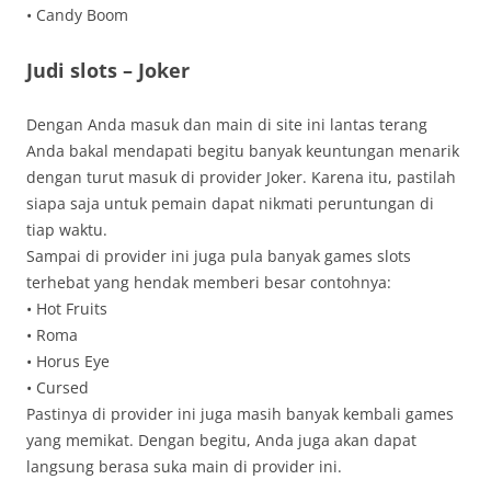
• Candy Boom
Judi slots – Joker
Dengan Anda masuk dan main di site ini lantas terang
Anda bakal mendapati begitu banyak keuntungan menarik
dengan turut masuk di provider Joker. Karena itu, pastilah
siapa saja untuk pemain dapat nikmati peruntungan di
tiap waktu.
Sampai di provider ini juga pula banyak games slots
terhebat yang hendak memberi besar contohnya:
• Hot Fruits
• Roma
• Horus Eye
• Cursed
Pastinya di provider ini juga masih banyak kembali games
yang memikat. Dengan begitu, Anda juga akan dapat
langsung berasa suka main di provider ini.