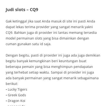
Judi slots – CQ9
Gak ketinggal jika saat Anda masuk di site ini pasti Anda
dapat lekas terima provider yang sangat menarik yakni
CQ9. Bahkan juga di provider ini lantas memang tersedia
model permainan slots yang bisa dimainkan dengan
cuman gunakan satu id saja.
Dengan begitu, pasti di provider ini juga ada juga demikian
begitu banyak kemungkinan beri keuntungan buat
beberapa pemain yang bisa menghimpun pendapatan
yang terhebat setiap waktu. Sampai di provider ini juga
ada banyak permainan yang sangat menarik sebagaimana
berikut:
• Lucky Tigers
• Greek Gods
• Dragon Koi