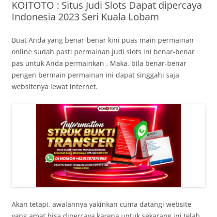
KOITOTO : Situs Judi Slots Dapat dipercaya
Indonesia 2023 Seri Kuala Lobam
Buat Anda yang benar-benar kini puas main permainan
online sudah pasti permainan judi slots ini benar-benar
pas untuk Anda permainkan . Maka, bila benar-benar
pengen bermain permainan ini dapat singgahi saja
websitenya lewat internet.
Akan tetapi, awalannya yakinkan cuma datangi website
yang amat bisa dipercaya karena untuk sekarang ini telah