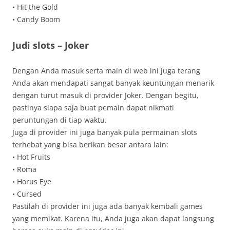
• Hit the Gold
• Candy Boom
Judi slots – Joker
Dengan Anda masuk serta main di web ini juga terang
Anda akan mendapati sangat banyak keuntungan menarik
dengan turut masuk di provider Joker. Dengan begitu,
pastinya siapa saja buat pemain dapat nikmati
peruntungan di tiap waktu.
Juga di provider ini juga banyak pula permainan slots
terhebat yang bisa berikan besar antara lain:
• Hot Fruits
• Roma
• Horus Eye
• Cursed
Pastilah di provider ini juga ada banyak kembali games
yang memikat. Karena itu, Anda juga akan dapat langsung