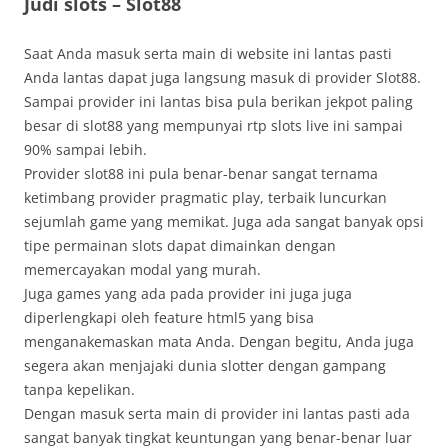
Judi slots – Slot88
Saat Anda masuk serta main di website ini lantas pasti
Anda lantas dapat juga langsung masuk di provider Slot88.
Sampai provider ini lantas bisa pula berikan jekpot paling
besar di slot88 yang mempunyai rtp slots live ini sampai
90% sampai lebih.
Provider slot88 ini pula benar-benar sangat ternama
ketimbang provider pragmatic play, terbaik luncurkan
sejumlah game yang memikat. Juga ada sangat banyak opsi
tipe permainan slots dapat dimainkan dengan
memercayakan modal yang murah.
Juga games yang ada pada provider ini juga juga
diperlengkapi oleh feature html5 yang bisa
menganakemaskan mata Anda. Dengan begitu, Anda juga
segera akan menjajaki dunia slotter dengan gampang
tanpa kepelikan.
Dengan masuk serta main di provider ini lantas pasti ada
sangat banyak tingkat keuntungan yang benar-benar luar