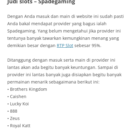
Judi slots – Spadegaming
Dengan Anda masuk dan main di website ini sudah pasti
Anda bakal mendapat provider yang bagus ialah
Spadegaming. Yang belum mengetahui jika provider ini
tentunya banyak tawarkan kemungkinan menang yang
demikian besar dengan
RTP Slot
sebesar 95%.
Ditanggung dengan masuk serta main di provider ini
lantas akan ada begitu banyak keuntungan. Sampai di
provider ini lantas banyak juga disiapkan begitu banyak
permainan menarik sebagaimana berikut ini:
• Brothers Kingdom
• Caishen
• Lucky Koi
• 888
• Zeus
• Royal Katt