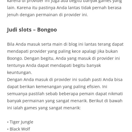
karena di provider ini juga ada begitu banyak games yang
lain. Karena itu pastinya Anda lantas tidak pernah berasa
jenuh dengan permainan di provider ini.
Judi slots – Bongoo
Bila Anda masuk serta main di blog ini lantas terang dapat
mendapati provider yang paling kece apalagi jika bukan
Boongo. Dengan begitu, Anda yang masuk di provider ini
tentunya Anda dapat mendapati begitu banyak
keuntungan.
Dengan Anda masuk di provider ini sudah pasti Anda bisa
dapat berikan kemenangan yang paling efisien. Ini
semuanya pastilah sebab beberapa pemain dapat nikmati
banyak permainan yang sangat menarik. Berikut di bawah
ini ialah games yang sangat menarik:
• Tiger Jungle
• Black Wolf