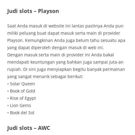
Judi slots – Playson
Saat Anda masuk di website ini lantas pastinya Anda pun
miliki peluang buat dapat masuk serta main di provider
Playson. Kemungkinan Anda juga belum tahu sesuatu apa
yang dapat diperoleh dengan masuk di web ini.
Dengan masuk serta main di provider ini Anda bakal
mendapati keuntungan yang bahkan juga sampai juta-an
rupiah. Di sini juga menyiapkan begitu banyak permainan
yang sangat menarik sebagai berikut:
• Solar Queen
• Book of Gold
• Rise of Egypt
• Lion Gems
• Book del Sol
Judi slots – AWC