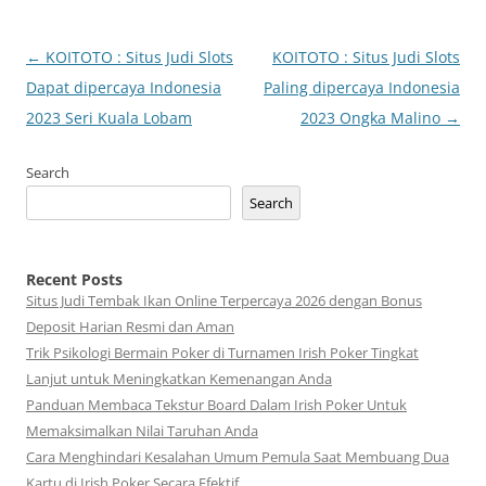
Post
←
KOITOTO : Situs Judi Slots
KOITOTO : Situs Judi Slots
navigation
Dapat dipercaya Indonesia
Paling dipercaya Indonesia
2023 Seri Kuala Lobam
2023 Ongka Malino
→
Search
Search
Recent Posts
Situs Judi Tembak Ikan Online Terpercaya 2026 dengan Bonus
Deposit Harian Resmi dan Aman
Trik Psikologi Bermain Poker di Turnamen Irish Poker Tingkat
Lanjut untuk Meningkatkan Kemenangan Anda
Panduan Membaca Tekstur Board Dalam Irish Poker Untuk
Memaksimalkan Nilai Taruhan Anda
Cara Menghindari Kesalahan Umum Pemula Saat Membuang Dua
Kartu di Irish Poker Secara Efektif