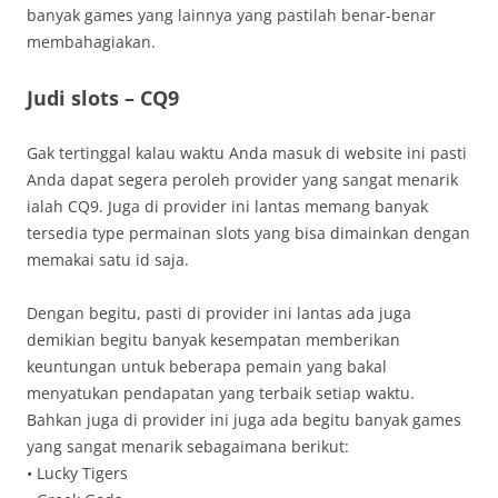
banyak games yang lainnya yang pastilah benar-benar
membahagiakan.
Judi slots – CQ9
Gak tertinggal kalau waktu Anda masuk di website ini pasti
Anda dapat segera peroleh provider yang sangat menarik
ialah CQ9. Juga di provider ini lantas memang banyak
tersedia type permainan slots yang bisa dimainkan dengan
memakai satu id saja.
Dengan begitu, pasti di provider ini lantas ada juga
demikian begitu banyak kesempatan memberikan
keuntungan untuk beberapa pemain yang bakal
menyatukan pendapatan yang terbaik setiap waktu.
Bahkan juga di provider ini juga ada begitu banyak games
yang sangat menarik sebagaimana berikut:
• Lucky Tigers