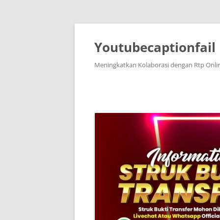
Youtubecaptionfail
Meningkatkan Kolaborasi dengan Rtp Onli