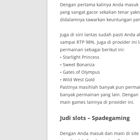
Dengan pertama kalinya Anda masuk di
yang sangat gacor sekalian tenar yakni
didalamnya tawarkan keuntungan yang
Juga di sini lantas sudah pasti An
sampai RTP 98%. Juga di provider ini
permainan sebagai berikut ini:
• Starlight Princess
• Sweet Bonanza
• Gates of Olympus
• Wild West Gold
Pastinya masihlah banyak pun permai
banyak permainan yang lain. Dengan b
main games lainnya di provider ini.
Judi slots – Spadegaming
Dengan Anda masuk dan main di site 