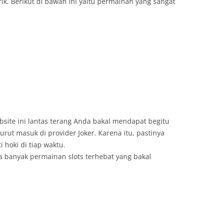
k. Berikut di bawah ini yaitu permainan yang sangat
site ini lantas terang Anda bakal mendapat begitu
ut masuk di provider Joker. Karena itu, pastinya
 hoki di tiap waktu.
la banyak permainan slots terhebat yang bakal