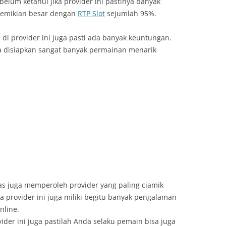
elum ketahui jika provider ini pastinya banyak
emikian besar dengan
RTP Slot
sejumlah 95%.
i provider ini juga pasti ada banyak keuntungan.
ula disiapkan sangat banyak permainan menarik
tas juga memperoleh provider yang paling ciamik
a provider ini juga miliki begitu banyak pengalaman
nline.
ider ini juga pastilah Anda selaku pemain bisa juga