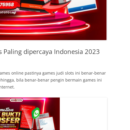
ts Paling dipercaya Indonesia 2023
ames online pastinya games judi slots ini benar-benar
ehingga, bila benar-benar pengin bermain games ini
nternet.