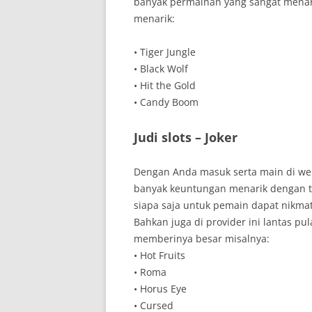
banyak permainan yang sangat menari
menarik:
• Tiger Jungle
• Black Wolf
• Hit the Gold
• Candy Boom
Judi slots – Joker
Dengan Anda masuk serta main di web
banyak keuntungan menarik dengan tur
siapa saja untuk pemain dapat nikmati
Bahkan juga di provider ini lantas pu
memberinya besar misalnya:
• Hot Fruits
• Roma
• Horus Eye
• Cursed