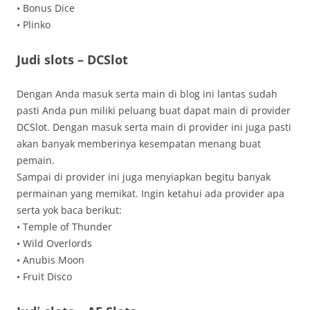
• Bonus Dice
• Plinko
Judi slots – DCSlot
Dengan Anda masuk serta main di blog ini lantas sudah
pasti Anda pun miliki peluang buat dapat main di provider
DCSlot. Dengan masuk serta main di provider ini juga pasti
akan banyak memberinya kesempatan menang buat
pemain.
Sampai di provider ini juga menyiapkan begitu banyak
permainan yang memikat. Ingin ketahui ada provider apa
serta yok baca berikut:
• Temple of Thunder
• Wild Overlords
• Anubis Moon
• Fruit Disco