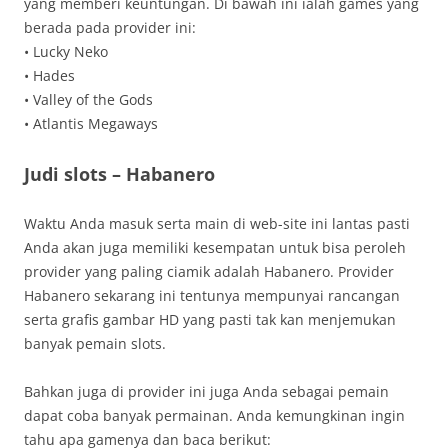
yang memberi keuntungan. Di bawah ini ialah games yang
berada pada provider ini:
• Lucky Neko
• Hades
• Valley of the Gods
• Atlantis Megaways
Judi slots – Habanero
Waktu Anda masuk serta main di web-site ini lantas pasti
Anda akan juga memiliki kesempatan untuk bisa peroleh
provider yang paling ciamik adalah Habanero. Provider
Habanero sekarang ini tentunya mempunyai rancangan
serta grafis gambar HD yang pasti tak kan menjemukan
banyak pemain slots.
Bahkan juga di provider ini juga Anda sebagai pemain
dapat coba banyak permainan. Anda kemungkinan ingin
tahu apa gamenya dan baca berikut: