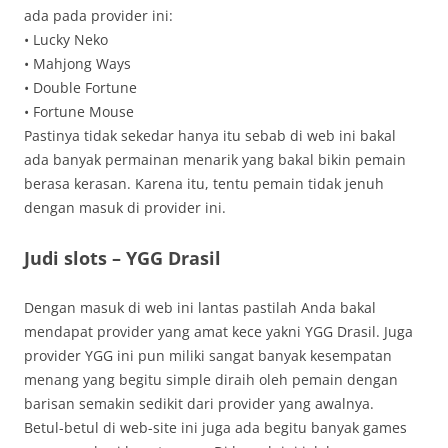
ada pada provider ini:
• Lucky Neko
• Mahjong Ways
• Double Fortune
• Fortune Mouse
Pastinya tidak sekedar hanya itu sebab di web ini bakal
ada banyak permainan menarik yang bakal bikin pemain
berasa kerasan. Karena itu, tentu pemain tidak jenuh
dengan masuk di provider ini.
Judi slots – YGG Drasil
Dengan masuk di web ini lantas pastilah Anda bakal
mendapat provider yang amat kece yakni YGG Drasil. Juga
provider YGG ini pun miliki sangat banyak kesempatan
menang yang begitu simple diraih oleh pemain dengan
barisan semakin sedikit dari provider yang awalnya.
Betul-betul di web-site ini juga ada begitu banyak games