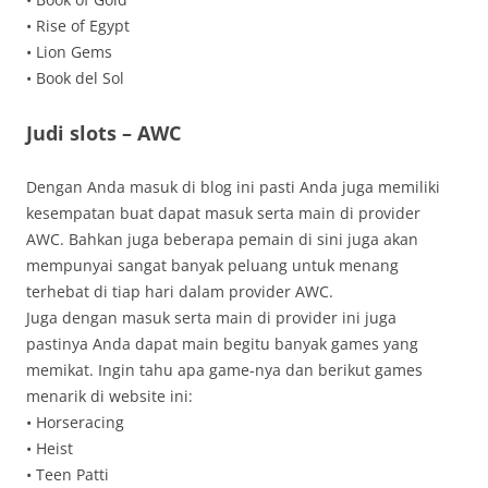
• Rise of Egypt
• Lion Gems
• Book del Sol
Judi slots – AWC
Dengan Anda masuk di blog ini pasti Anda juga memiliki
kesempatan buat dapat masuk serta main di provider
AWC. Bahkan juga beberapa pemain di sini juga akan
mempunyai sangat banyak peluang untuk menang
terhebat di tiap hari dalam provider AWC.
Juga dengan masuk serta main di provider ini juga
pastinya Anda dapat main begitu banyak games yang
memikat. Ingin tahu apa game-nya dan berikut games
menarik di website ini:
• Horseracing
• Heist
• Teen Patti