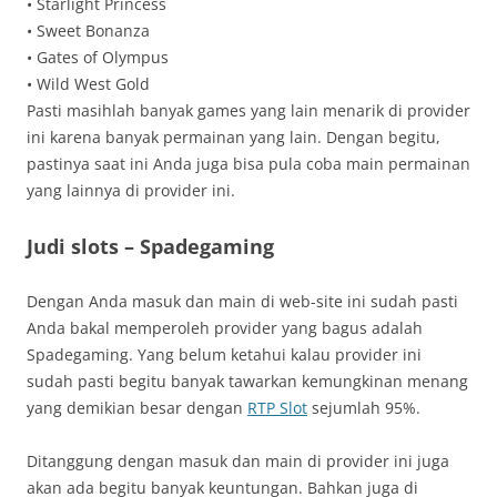
• Starlight Princess
• Sweet Bonanza
• Gates of Olympus
• Wild West Gold
Pasti masihlah banyak games yang lain menarik di provider
ini karena banyak permainan yang lain. Dengan begitu,
pastinya saat ini Anda juga bisa pula coba main permainan
yang lainnya di provider ini.
Judi slots – Spadegaming
Dengan Anda masuk dan main di web-site ini sudah pasti
Anda bakal memperoleh provider yang bagus adalah
Spadegaming. Yang belum ketahui kalau provider ini
sudah pasti begitu banyak tawarkan kemungkinan menang
yang demikian besar dengan
RTP Slot
sejumlah 95%.
Ditanggung dengan masuk dan main di provider ini juga
akan ada begitu banyak keuntungan. Bahkan juga di