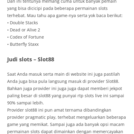
Dan ini tentunya memang cuma untuk banyak pemain
yang bisa dicicipi pada beberapa permainan slots
terhebat. Mau tahu apa game-nya serta yok baca berikut:
• Double Stacks
• Dead or Alive 2
• Codex of Fortune
• Butterfly Staxx
Judi slots – Slot88
Saat Anda masuk serta main di website ini juga pastilah
Anda juga bisa pula langsung masuk di provider Slot88.
Bahkan juga provider ini juga juga dapat memberi jekpot
paling besar di slot88 yang punyai rtp slots live ini sampai
90% sampai lebih.
Provider slot88 ini pun amat ternama dibandingkan
provider pragmatic play, terhebat mengeluarkan beberapa
game yang memikat. Sampai juga ada banyak opsi macam
permainan slots dapat dimainkan dengan memercayakan