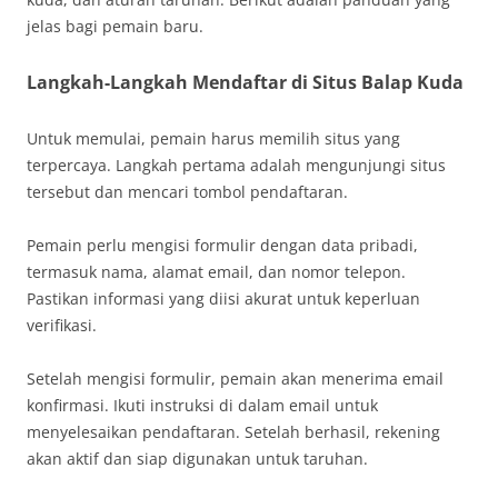
jelas bagi pemain baru.
Langkah-Langkah Mendaftar di Situs Balap Kuda
Untuk memulai, pemain harus memilih situs yang
terpercaya. Langkah pertama adalah mengunjungi situs
tersebut dan mencari tombol pendaftaran.
Pemain perlu mengisi formulir dengan data pribadi,
termasuk nama, alamat email, dan nomor telepon.
Pastikan informasi yang diisi akurat untuk keperluan
verifikasi.
Setelah mengisi formulir, pemain akan menerima email
konfirmasi. Ikuti instruksi di dalam email untuk
menyelesaikan pendaftaran. Setelah berhasil, rekening
akan aktif dan siap digunakan untuk taruhan.