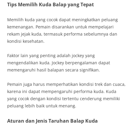
Tips Memilih Kuda Balap yang Tepat
Memilih kuda yang cocok dapat meningkatkan peluang
kemenangan. Pemain disarankan untuk mempelajari
rekam jejak kuda, termasuk performa sebelumnya dan
kondisi kesehatan.
Faktor lain yang penting adalah jockey yang
mengendalikan kuda. Jockey berpengalaman dapat
memengaruhi hasil balapan secara signifikan.
Pemain juga harus memperhatikan kondisi trek dan cuaca,
karena ini dapat mempengaruhi performa kuda. Kuda
yang cocok dengan kondisi tertentu cenderung memiliki
peluang lebih baik untuk menang.
Aturan dan Jenis Taruhan Balap Kuda