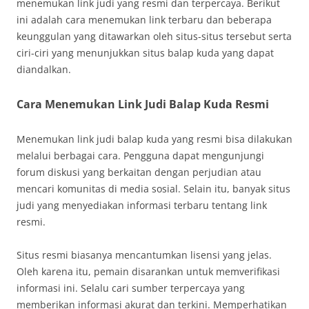
menemukan link judi yang resmi dan terpercaya. Berikut
ini adalah cara menemukan link terbaru dan beberapa
keunggulan yang ditawarkan oleh situs-situs tersebut serta
ciri-ciri yang menunjukkan situs balap kuda yang dapat
diandalkan.
Cara Menemukan Link Judi Balap Kuda Resmi
Menemukan link judi balap kuda yang resmi bisa dilakukan
melalui berbagai cara. Pengguna dapat mengunjungi
forum diskusi yang berkaitan dengan perjudian atau
mencari komunitas di media sosial. Selain itu, banyak situs
judi yang menyediakan informasi terbaru tentang link
resmi.
Situs resmi biasanya mencantumkan lisensi yang jelas.
Oleh karena itu, pemain disarankan untuk memverifikasi
informasi ini. Selalu cari sumber terpercaya yang
memberikan informasi akurat dan terkini. Memperhatikan