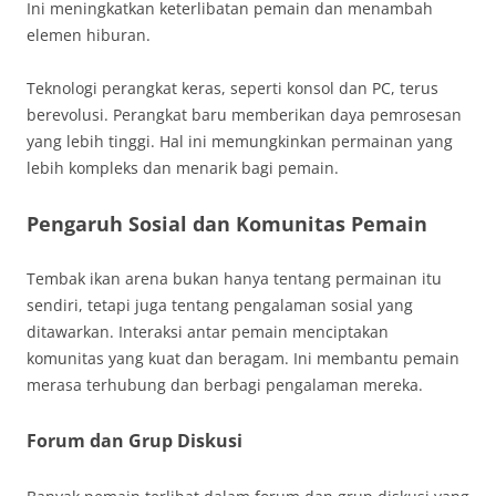
Ini meningkatkan keterlibatan pemain dan menambah
elemen hiburan.
Teknologi perangkat keras, seperti konsol dan PC, terus
berevolusi. Perangkat baru memberikan daya pemrosesan
yang lebih tinggi. Hal ini memungkinkan permainan yang
lebih kompleks dan menarik bagi pemain.
Pengaruh Sosial dan Komunitas Pemain
Tembak ikan arena bukan hanya tentang permainan itu
sendiri, tetapi juga tentang pengalaman sosial yang
ditawarkan. Interaksi antar pemain menciptakan
komunitas yang kuat dan beragam. Ini membantu pemain
merasa terhubung dan berbagi pengalaman mereka.
Forum dan Grup Diskusi