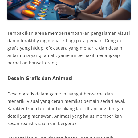
Tembak ikan arena mempersembahkan pengalaman visual
dan interaktif yang menarik bagi para pemain. Dengan
grafis yang hidup, efek suara yang menarik, dan desain
antarmuka yang ramah, game ini berhasil menangkap
perhatian banyak orang.
Desain Grafis dan Animasi
Desain grafis dalam game ini sangat berwarna dan
menarik. Visual yang cerah memikat pemain sedari awal.
Karakter ikan dan latar belakang laut dirancang dengan
detail yang menawan. Animasi yang halus memberikan
kesan realistis saat ikan bergerak.