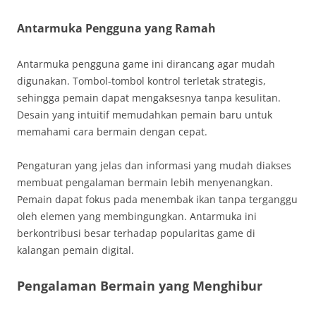
Antarmuka Pengguna yang Ramah
Antarmuka pengguna game ini dirancang agar mudah
digunakan. Tombol-tombol kontrol terletak strategis,
sehingga pemain dapat mengaksesnya tanpa kesulitan.
Desain yang intuitif memudahkan pemain baru untuk
memahami cara bermain dengan cepat.
Pengaturan yang jelas dan informasi yang mudah diakses
membuat pengalaman bermain lebih menyenangkan.
Pemain dapat fokus pada menembak ikan tanpa terganggu
oleh elemen yang membingungkan. Antarmuka ini
berkontribusi besar terhadap popularitas game di
kalangan pemain digital.
Pengalaman Bermain yang Menghibur