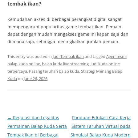
tembak ikan?
Kemudahan akses di berbagai perangkat digital sangat
mempengaruhi popularitas game tembak ikan. Pemain
dapat dengan mudah mengakses game ini kapan saja dan
di mana saja, sehingga meningkatkan jumlah pemain.
This entry was posted in
Judi Tembak ikan
and tagged
Agen resmi
balap kuda online
,
balap kuda live streaming
,
Judi kuda online
terpercaya
,
Pasang taruhan balap kuda
,
Strategi Menang Balap
Kuda
on
June 26, 2026
.
Post
←
Regulasi dan Legalitas
Panduan Edukasi Cara Kerja
navigation
Permainan Balap Kuda Serta
Sistem Taruhan Virtual pada
Tembak Ikan di Berbagai
Simulasi Balap Kuda Modern