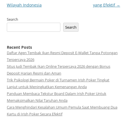
Wilayah Indonesia
yang Efektif
→
Search
Search
Recent Posts
Daftar Agen Tembak Ikan Resmi Deposit E-Wallet Tanpa Potongan
Terpercaya 2026
Situs Judi Tembak Ikan Online Terpercaya 2026 dengan Bonus
Deposit Harian Resmi dan Aman
Trik Psikologi Bermain Poker di Turnamen Irish Poker Tingkat
Lanjut untuk Meningkatkan Kemenangan Anda
Panduan Membaca Tekstur Board Dalam Irish Poker Untuk
Memaksimalkan Nilai Taruhan Anda
Cara Menghindari Kesalahan Umum Pemula Saat Membuang Dua
Kartu di Irish Poker Secara Efektif