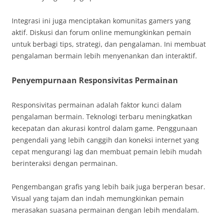
Integrasi ini juga menciptakan komunitas gamers yang
aktif. Diskusi dan forum online memungkinkan pemain
untuk berbagi tips, strategi, dan pengalaman. Ini membuat
pengalaman bermain lebih menyenankan dan interaktif.
Penyempurnaan Responsivitas Permainan
Responsivitas permainan adalah faktor kunci dalam
pengalaman bermain. Teknologi terbaru meningkatkan
kecepatan dan akurasi kontrol dalam game. Penggunaan
pengendali yang lebih canggih dan koneksi internet yang
cepat mengurangi lag dan membuat pemain lebih mudah
berinteraksi dengan permainan.
Pengembangan grafis yang lebih baik juga berperan besar.
Visual yang tajam dan indah memungkinkan pemain
merasakan suasana permainan dengan lebih mendalam.