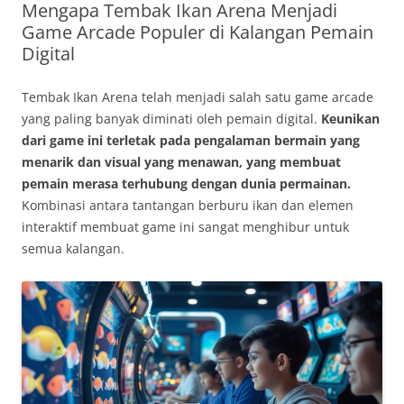
Mengapa Tembak Ikan Arena Menjadi
Game Arcade Populer di Kalangan Pemain
Digital
Tembak Ikan Arena telah menjadi salah satu game arcade
yang paling banyak diminati oleh pemain digital.
Keunikan
dari game ini terletak pada pengalaman bermain yang
menarik dan visual yang menawan, yang membuat
pemain merasa terhubung dengan dunia permainan.
Kombinasi antara tantangan berburu ikan dan elemen
interaktif membuat game ini sangat menghibur untuk
semua kalangan.