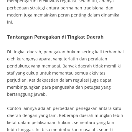
mempengaruhi efektivitas regulasi. Selain itu, adanya
perbedaan strategi antara permainan tradisional dan
modern juga memainkan peran penting dalam dinamika
ini.
Tantangan Penegakan di Tingkat Daerah
Di tingkat daerah, penegakan hukum sering kali terhambat
oleh kurangnya aparat yang terlatih dan peralatan
pendukung yang memadai. Banyak daerah tidak memiliki
staf yang cukup untuk memantau semua aktivitas
perjudian. Ketidakpastian dalam regulasi juga dapat
membingungkan para pengusaha dan petugas yang
bertanggung jawab.
Contoh lainnya adalah perbedaan penegakan antara satu
daerah dengan yang lain. Beberapa daerah mungkin lebih
ketat dalam pelaksanaan hukum, sementara yang lain
lebih longgar. Ini bisa menimbulkan masalah, seperti