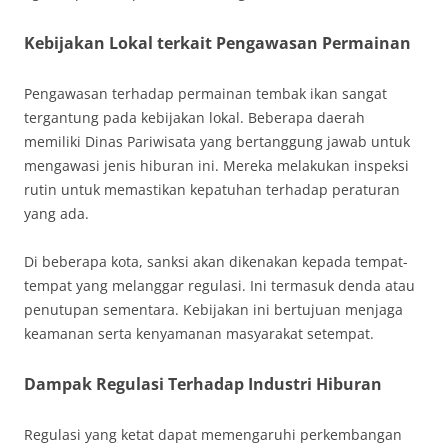
Kebijakan Lokal terkait Pengawasan Permainan
Pengawasan terhadap permainan tembak ikan sangat
tergantung pada kebijakan lokal. Beberapa daerah
memiliki Dinas Pariwisata yang bertanggung jawab untuk
mengawasi jenis hiburan ini. Mereka melakukan inspeksi
rutin untuk memastikan kepatuhan terhadap peraturan
yang ada.
Di beberapa kota, sanksi akan dikenakan kepada tempat-
tempat yang melanggar regulasi. Ini termasuk denda atau
penutupan sementara. Kebijakan ini bertujuan menjaga
keamanan serta kenyamanan masyarakat setempat.
Dampak Regulasi Terhadap Industri Hiburan
Regulasi yang ketat dapat memengaruhi perkembangan