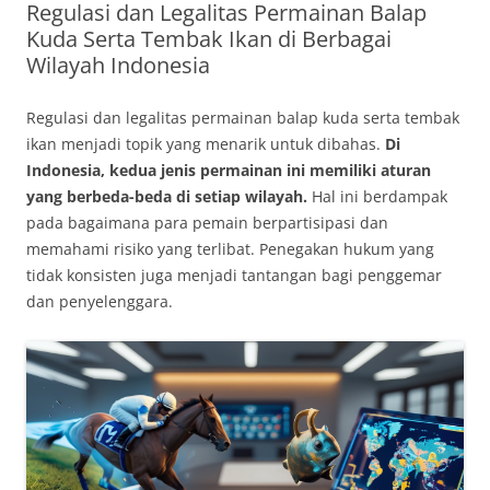
Regulasi dan Legalitas Permainan Balap
Kuda Serta Tembak Ikan di Berbagai
Wilayah Indonesia
Regulasi dan legalitas permainan balap kuda serta tembak
ikan menjadi topik yang menarik untuk dibahas.
Di
Indonesia, kedua jenis permainan ini memiliki aturan
yang berbeda-beda di setiap wilayah.
Hal ini berdampak
pada bagaimana para pemain berpartisipasi dan
memahami risiko yang terlibat. Penegakan hukum yang
tidak konsisten juga menjadi tantangan bagi penggemar
dan penyelenggara.