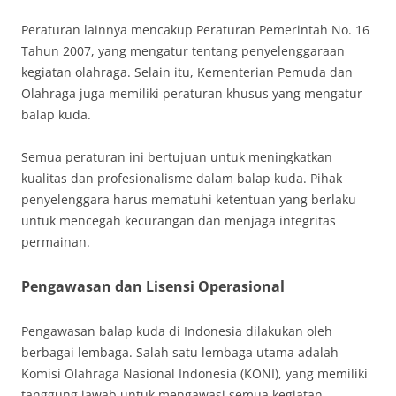
Peraturan lainnya mencakup Peraturan Pemerintah No. 16
Tahun 2007, yang mengatur tentang penyelenggaraan
kegiatan olahraga. Selain itu, Kementerian Pemuda dan
Olahraga juga memiliki peraturan khusus yang mengatur
balap kuda.
Semua peraturan ini bertujuan untuk meningkatkan
kualitas dan profesionalisme dalam balap kuda. Pihak
penyelenggara harus mematuhi ketentuan yang berlaku
untuk mencegah kecurangan dan menjaga integritas
permainan.
Pengawasan dan Lisensi Operasional
Pengawasan balap kuda di Indonesia dilakukan oleh
berbagai lembaga. Salah satu lembaga utama adalah
Komisi Olahraga Nasional Indonesia (KONI), yang memiliki
tanggung jawab untuk mengawasi semua kegiatan