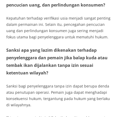
pencucian uang, dan perlindungan konsumen?
Kepatuhan terhadap verifikasi usia menjadi sangat penting
dalam permainan ini. Selain itu, pencegahan pencucian
uang dan perlindungan konsumen juga sering menjadi
fokus utama bagi penyelenggara untuk mematuhi hukum.
Sanksi apa yang lazim dikenakan terhadap
penyelenggara dan pemain jika balap kuda atau
tembak ikan dijalankan tanpa izin sesuai
ketentuan wilayah?
Sanksi bagi penyelenggara tanpa izin dapat berupa denda
atau penutupan operasi. Pemain juga dapat menghadapi
konsekuensi hukum, tergantung pada hukum yang berlaku
di wilayahnya.