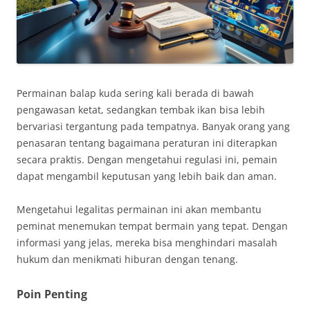
Permainan balap kuda sering kali berada di bawah
pengawasan ketat, sedangkan tembak ikan bisa lebih
bervariasi tergantung pada tempatnya. Banyak orang yang
penasaran tentang bagaimana peraturan ini diterapkan
secara praktis. Dengan mengetahui regulasi ini, pemain
dapat mengambil keputusan yang lebih baik dan aman.
Mengetahui legalitas permainan ini akan membantu
peminat menemukan tempat bermain yang tepat. Dengan
informasi yang jelas, mereka bisa menghindari masalah
hukum dan menikmati hiburan dengan tenang.
Poin Penting