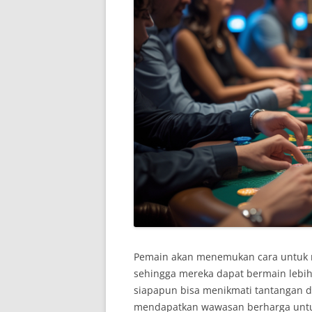
Pemain akan menemukan cara untuk m
sehingga mereka dapat bermain lebih
siapapun bisa menikmati tantangan 
mendapatkan wawasan berharga untu