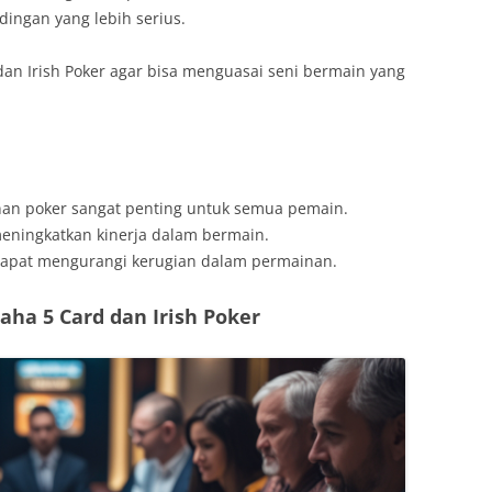
ingan yang lebih serius.
an Irish Poker agar bisa menguasai seni bermain yang
n poker sangat penting untuk semua pemain.
eningkatkan kinerja dalam bermain.
apat mengurangi kerugian dalam permainan.
a 5 Card dan Irish Poker