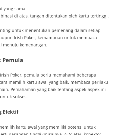
ai yang sama.
binasi di atas, tangan ditentukan oleh kartu tertinggi.
enting untuk menentukan pemenang dalam setiap
maupun Irish Poker, kemampuan untuk membaca
ci menuju kemenangan.
k Pemula
Irish Poker, pemula perlu memahami beberapa
 cara memilih kartu awal yang baik, membaca perilaku
ain. Pemahaman yang baik tentang aspek-aspek ini
untuk sukses.
 Efektif
milih kartu awal yang memiliki potensi untuk
rti pasangan tinggi (misalnya, A-A) atau konektor