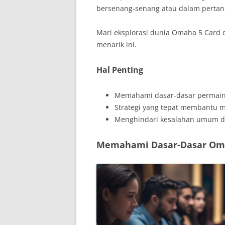
bersenang-senang atau dalam pertand
Mari eksplorasi dunia Omaha 5 Card d
menarik ini.
Hal Penting
Memahami dasar-dasar permaina
Strategi yang tepat membantu m
Menghindari kesalahan umum d
Memahami Dasar-Dasar Omah