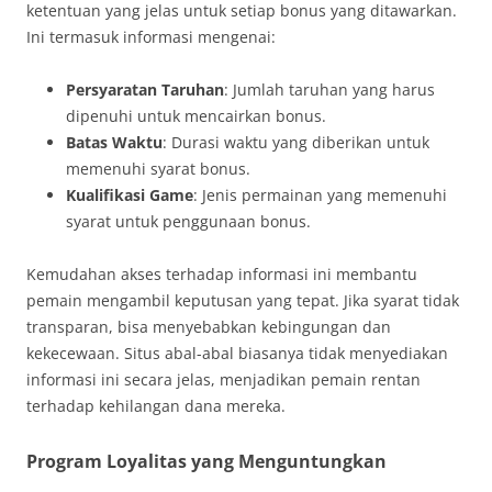
ketentuan yang jelas untuk setiap bonus yang ditawarkan.
Ini termasuk informasi mengenai:
Persyaratan Taruhan
: Jumlah taruhan yang harus
dipenuhi untuk mencairkan bonus.
Batas Waktu
: Durasi waktu yang diberikan untuk
memenuhi syarat bonus.
Kualifikasi Game
: Jenis permainan yang memenuhi
syarat untuk penggunaan bonus.
Kemudahan akses terhadap informasi ini membantu
pemain mengambil keputusan yang tepat. Jika syarat tidak
transparan, bisa menyebabkan kebingungan dan
kekecewaan. Situs abal-abal biasanya tidak menyediakan
informasi ini secara jelas, menjadikan pemain rentan
terhadap kehilangan dana mereka.
Program Loyalitas yang Menguntungkan