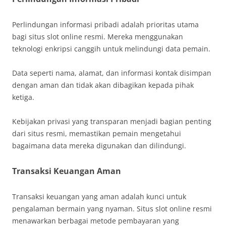
Perlindungan informasi pribadi adalah prioritas utama
bagi situs slot online resmi. Mereka menggunakan
teknologi enkripsi canggih untuk melindungi data pemain.
Data seperti nama, alamat, dan informasi kontak disimpan
dengan aman dan tidak akan dibagikan kepada pihak
ketiga.
Kebijakan privasi yang transparan menjadi bagian penting
dari situs resmi, memastikan pemain mengetahui
bagaimana data mereka digunakan dan dilindungi.
Transaksi Keuangan Aman
Transaksi keuangan yang aman adalah kunci untuk
pengalaman bermain yang nyaman. Situs slot online resmi
menawarkan berbagai metode pembayaran yang