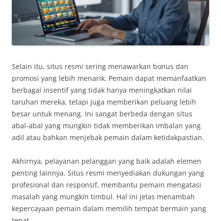
Selain itu, situs resmi sering menawarkan bonus dan
promosi yang lebih menarik. Pemain dapat memanfaatkan
berbagai insentif yang tidak hanya meningkatkan nilai
taruhan mereka, tetapi juga memberikan peluang lebih
besar untuk menang. Ini sangat berbeda dengan situs
abal-abal yang mungkin tidak memberikan imbalan yang
adil atau bahkan menjebak pemain dalam ketidakpastian.
Akhirnya, pelayanan pelanggan yang baik adalah elemen
penting lainnya. Situs resmi menyediakan dukungan yang
profesional dan responsif, membantu pemain mengatasi
masalah yang mungkin timbul. Hal ini jelas menambah
kepercayaan pemain dalam memilih tempat bermain yang
tepat.