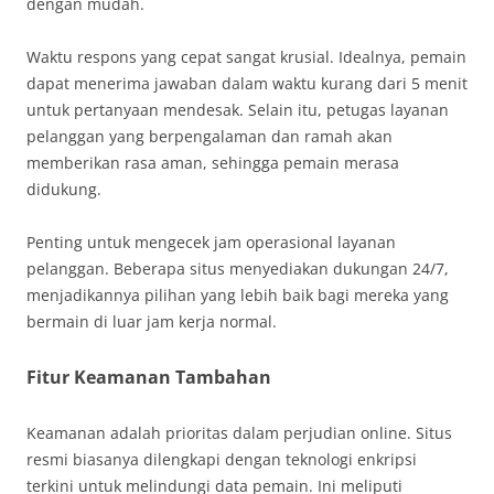
dengan mudah.
Waktu respons yang cepat sangat krusial. Idealnya, pemain
dapat menerima jawaban dalam waktu kurang dari 5 menit
untuk pertanyaan mendesak. Selain itu, petugas layanan
pelanggan yang berpengalaman dan ramah akan
memberikan rasa aman, sehingga pemain merasa
didukung.
Penting untuk mengecek jam operasional layanan
pelanggan. Beberapa situs menyediakan dukungan 24/7,
menjadikannya pilihan yang lebih baik bagi mereka yang
bermain di luar jam kerja normal.
Fitur Keamanan Tambahan
Keamanan adalah prioritas dalam perjudian online. Situs
resmi biasanya dilengkapi dengan teknologi enkripsi
terkini untuk melindungi data pemain. Ini meliputi