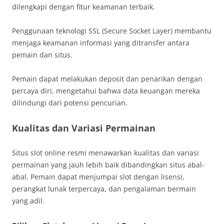
dilengkapi dengan fitur keamanan terbaik.
Penggunaan teknologi SSL (Secure Socket Layer) membantu
menjaga keamanan informasi yang ditransfer antara
pemain dan situs.
Pemain dapat melakukan deposit dan penarikan dengan
percaya diri, mengetahui bahwa data keuangan mereka
dilindungi dari potensi pencurian.
Kualitas dan Variasi Permainan
Situs slot online resmi menawarkan kualitas dan variasi
permainan yang jauh lebih baik dibandingkan situs abal-
abal. Pemain dapat menjumpai slot dengan lisensi,
perangkat lunak terpercaya, dan pengalaman bermain
yang adil.