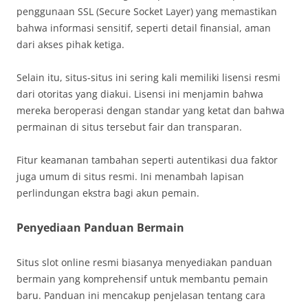
penggunaan SSL (Secure Socket Layer) yang memastikan
bahwa informasi sensitif, seperti detail finansial, aman
dari akses pihak ketiga.
Selain itu, situs-situs ini sering kali memiliki lisensi resmi
dari otoritas yang diakui. Lisensi ini menjamin bahwa
mereka beroperasi dengan standar yang ketat dan bahwa
permainan di situs tersebut fair dan transparan.
Fitur keamanan tambahan seperti autentikasi dua faktor
juga umum di situs resmi. Ini menambah lapisan
perlindungan ekstra bagi akun pemain.
Penyediaan Panduan Bermain
Situs slot online resmi biasanya menyediakan panduan
bermain yang komprehensif untuk membantu pemain
baru. Panduan ini mencakup penjelasan tentang cara