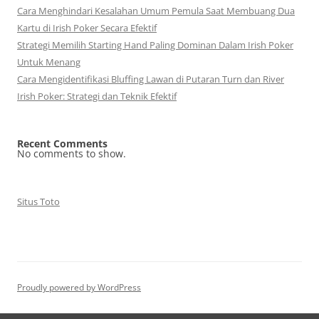
Cara Menghindari Kesalahan Umum Pemula Saat Membuang Dua
Kartu di Irish Poker Secara Efektif
Strategi Memilih Starting Hand Paling Dominan Dalam Irish Poker
Untuk Menang
Cara Mengidentifikasi Bluffing Lawan di Putaran Turn dan River
Irish Poker: Strategi dan Teknik Efektif
Recent Comments
No comments to show.
Situs Toto
Proudly powered by WordPress