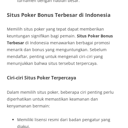
turnamen dengan hadiah besar.
Situs Poker Bonus Terbesar di Indonesia
Memilih situs poker yang tepat dapat memberikan
keuntungan signifikan bagi pemain.
Situs Poker Bonus
Terbesar
di Indonesia menawarkan berbagai promosi
menarik dan bonus yang menguntungkan. Sebelum
mendaftar, penting untuk mengenali ciri-ciri yang
menunjukkan bahwa situs tersebut terpercaya.
Ciri-ciri Situs Poker Terpercaya
Dalam memilih situs poker, beberapa ciri penting perlu
diperhatikan untuk memastikan keamanan dan
kenyamanan bermain:
Memiliki lisensi resmi dari badan pengatur yang
diakui.