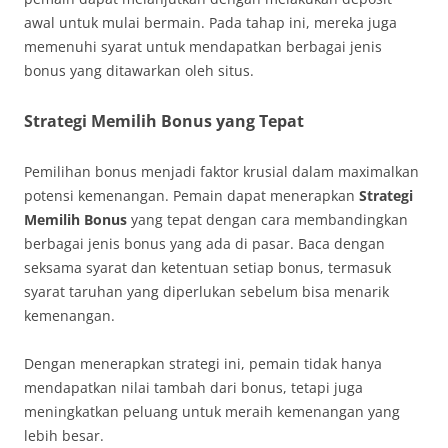
awal untuk mulai bermain. Pada tahap ini, mereka juga
memenuhi syarat untuk mendapatkan berbagai jenis
bonus yang ditawarkan oleh situs.
Strategi Memilih Bonus yang Tepat
Pemilihan bonus menjadi faktor krusial dalam maximalkan
potensi kemenangan. Pemain dapat menerapkan
Strategi
Memilih Bonus
yang tepat dengan cara membandingkan
berbagai jenis bonus yang ada di pasar. Baca dengan
seksama syarat dan ketentuan setiap bonus, termasuk
syarat taruhan yang diperlukan sebelum bisa menarik
kemenangan.
Dengan menerapkan strategi ini, pemain tidak hanya
mendapatkan nilai tambah dari bonus, tetapi juga
meningkatkan peluang untuk meraih kemenangan yang
lebih besar.