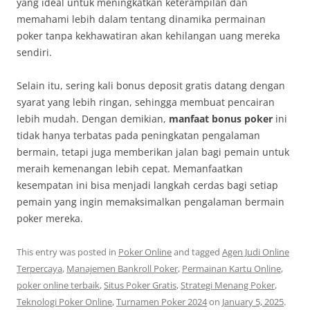
yang ideal untuk meningkatkan keterampilan dan
memahami lebih dalam tentang dinamika permainan
poker tanpa kekhawatiran akan kehilangan uang mereka
sendiri.
Selain itu, sering kali bonus deposit gratis datang dengan
syarat yang lebih ringan, sehingga membuat pencairan
lebih mudah. Dengan demikian,
manfaat bonus poker
ini
tidak hanya terbatas pada peningkatan pengalaman
bermain, tetapi juga memberikan jalan bagi pemain untuk
meraih kemenangan lebih cepat. Memanfaatkan
kesempatan ini bisa menjadi langkah cerdas bagi setiap
pemain yang ingin memaksimalkan pengalaman bermain
poker mereka.
This entry was posted in
Poker Online
and tagged
Agen Judi Online
Terpercaya
,
Manajemen Bankroll Poker
,
Permainan Kartu Online
,
poker online terbaik
,
Situs Poker Gratis
,
Strategi Menang Poker
,
Teknologi Poker Online
,
Turnamen Poker 2024
on
January 5, 2025
.