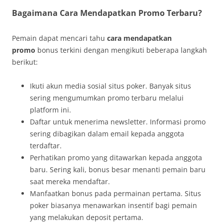
Bagaimana Cara Mendapatkan Promo Terbaru?
Pemain dapat mencari tahu
cara mendapatkan
promo
bonus terkini dengan mengikuti beberapa langkah
berikut:
Ikuti akun media sosial situs poker. Banyak situs
sering mengumumkan promo terbaru melalui
platform ini.
Daftar untuk menerima newsletter. Informasi promo
sering dibagikan dalam email kepada anggota
terdaftar.
Perhatikan promo yang ditawarkan kepada anggota
baru. Sering kali, bonus besar menanti pemain baru
saat mereka mendaftar.
Manfaatkan bonus pada permainan pertama. Situs
poker biasanya menawarkan insentif bagi pemain
yang melakukan deposit pertama.