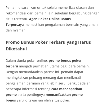
Pemain disarankan untuk selalu memeriksa ulasan dan
rekomendasi dari pemain lain sebelum bergabung dengan
situs tertentu.
Agen Poker Online Bonus
Terpercaya
memastikan pengalaman bermain yang aman
dan nyaman.
Promo Bonus Poker Terbaru yang Harus
Diketahui
Dalam dunia poker online,
promo bonus poker
terbaru
menjadi perhatian utama bagi para pemain.
Dengan memanfaatkan promo ini, pemain dapat
meningkatkan peluang menang dan menikmati
pengalaman bermain yang lebih seru. Berikut adalah
beberapa informasi tentang
cara mendapatkan
promo
serta pentingnya
memanfaatkan promo
bonus
yang ditawarkan oleh situs poker.