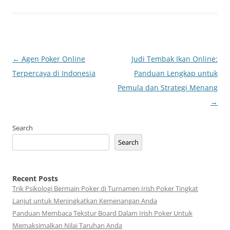
Post
←
Agen Poker Online
Judi Tembak Ikan Online:
navigation
Terpercaya di Indonesia
Panduan Lengkap untuk
Pemula dan Strategi Menang
→
Search
Search
Recent Posts
Trik Psikologi Bermain Poker di Turnamen Irish Poker Tingkat
Lanjut untuk Meningkatkan Kemenangan Anda
Panduan Membaca Tekstur Board Dalam Irish Poker Untuk
Memaksimalkan Nilai Taruhan Anda