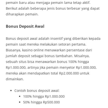
pemain baru atau menjaga pemain lama tetap aktif.
Berikut adalah beberapa jenis bonus terbesar yang dapat
diharapkan pemain.
Bonus Deposit Awal
Bonus deposit awal adalah insentif yang diberikan kepada
pemain saat mereka melakukan setoran pertama.
Biasanya, kasino online menawarkan persentase dari
jumlah deposit sebagai bonus tambahan. Misalnya,
sebuah situs bisa menawarkan bonus 100% hingga
Rp1.000.000, artinya jika pemain menyetor Rp1.000.000,
mereka akan mendapatkan total Rp2.000.000 untuk
dimainkan.
Contoh bonus deposit awal:
100% hingga Rp1.000.000
50% hingga Rp500.000