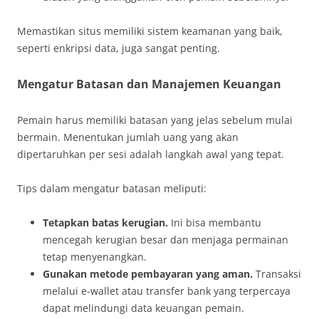
Memastikan situs memiliki sistem keamanan yang baik,
seperti enkripsi data, juga sangat penting.
Mengatur Batasan dan Manajemen Keuangan
Pemain harus memiliki batasan yang jelas sebelum mulai
bermain. Menentukan jumlah uang yang akan
dipertaruhkan per sesi adalah langkah awal yang tepat.
Tips dalam mengatur batasan meliputi:
Tetapkan batas kerugian.
Ini bisa membantu
mencegah kerugian besar dan menjaga permainan
tetap menyenangkan.
Gunakan metode pembayaran yang aman.
Transaksi
melalui e-wallet atau transfer bank yang terpercaya
dapat melindungi data keuangan pemain.