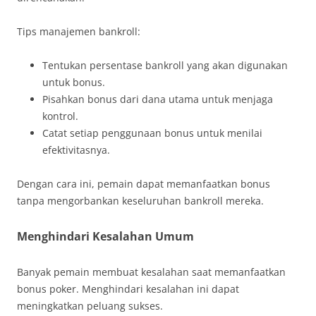
Tips manajemen bankroll:
Tentukan persentase bankroll yang akan digunakan
untuk bonus.
Pisahkan bonus dari dana utama untuk menjaga
kontrol.
Catat setiap penggunaan bonus untuk menilai
efektivitasnya.
Dengan cara ini, pemain dapat memanfaatkan bonus
tanpa mengorbankan keseluruhan bankroll mereka.
Menghindari Kesalahan Umum
Banyak pemain membuat kesalahan saat memanfaatkan
bonus poker. Menghindari kesalahan ini dapat
meningkatkan peluang sukses.