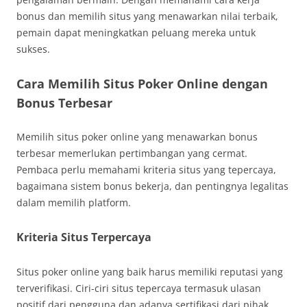
bonus dan memilih situs yang menawarkan nilai terbaik,
pemain dapat meningkatkan peluang mereka untuk
sukses.
Cara Memilih Situs Poker Online dengan
Bonus Terbesar
Memilih situs poker online yang menawarkan bonus
terbesar memerlukan pertimbangan yang cermat.
Pembaca perlu memahami kriteria situs yang tepercaya,
bagaimana sistem bonus bekerja, dan pentingnya legalitas
dalam memilih platform.
Kriteria Situs Terpercaya
Situs poker online yang baik harus memiliki reputasi yang
terverifikasi. Ciri-ciri situs tepercaya termasuk ulasan
positif dari pengguna dan adanya sertifikasi dari pihak