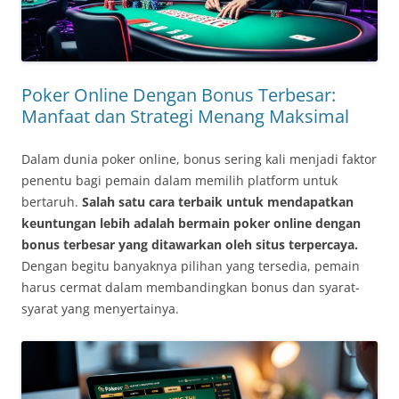
Poker Online Dengan Bonus Terbesar:
Manfaat dan Strategi Menang Maksimal
Dalam dunia poker online, bonus sering kali menjadi faktor
penentu bagi pemain dalam memilih platform untuk
bertaruh.
Salah satu cara terbaik untuk mendapatkan
keuntungan lebih adalah bermain poker online dengan
bonus terbesar yang ditawarkan oleh situs terpercaya.
Dengan begitu banyaknya pilihan yang tersedia, pemain
harus cermat dalam membandingkan bonus dan syarat-
syarat yang menyertainya.