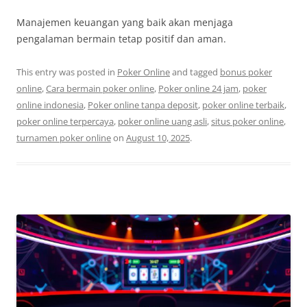
Manajemen keuangan yang baik akan menjaga
pengalaman bermain tetap positif dan aman.
This entry was posted in
Poker Online
and tagged
bonus poker
online
,
Cara bermain poker online
,
Poker online 24 jam
,
poker
online indonesia
,
Poker online tanpa deposit
,
poker online terbaik
,
poker online terpercaya
,
poker online uang asli
,
situs poker online
,
turnamen poker online
on
August 10, 2025
.