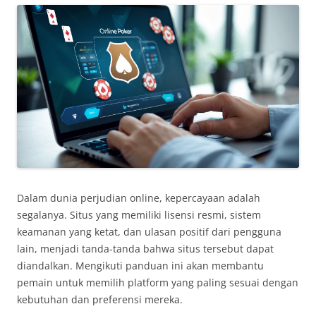
Dalam dunia perjudian online, kepercayaan adalah
segalanya. Situs yang memiliki lisensi resmi, sistem
keamanan yang ketat, dan ulasan positif dari pengguna
lain, menjadi tanda-tanda bahwa situs tersebut dapat
diandalkan. Mengikuti panduan ini akan membantu
pemain untuk memilih platform yang paling sesuai dengan
kebutuhan dan preferensi mereka.