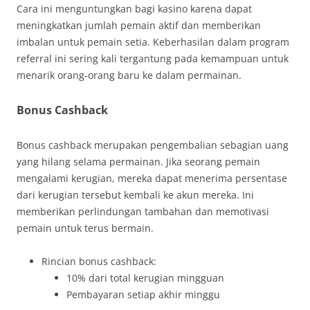
Cara ini menguntungkan bagi kasino karena dapat
meningkatkan jumlah pemain aktif dan memberikan
imbalan untuk pemain setia. Keberhasilan dalam program
referral ini sering kali tergantung pada kemampuan untuk
menarik orang-orang baru ke dalam permainan.
Bonus Cashback
Bonus cashback merupakan pengembalian sebagian uang
yang hilang selama permainan. Jika seorang pemain
mengalami kerugian, mereka dapat menerima persentase
dari kerugian tersebut kembali ke akun mereka. Ini
memberikan perlindungan tambahan dan memotivasi
pemain untuk terus bermain.
Rincian bonus cashback:
10% dari total kerugian mingguan
Pembayaran setiap akhir minggu