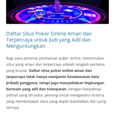
Daftar Situs Poker Online Aman dan
Terpercaya untuk Judi yang Adil dan
Menguntungkan
Bagi para peminat permainan poker online, menemukan
situs yang aman dan terpercaya adalah langkah pertama
yang krusial.
Daftar situs poker online aman dan
terpercaya tidak hanya menjamin keselamatan data
pribadi pengguna, tetapi juga menyediakan lingkungan
bermain yang adil dan transparan.
Dengan banyaknya
pilihan yang tersedia, penting untuk mengetahui kriteria
yang membedakan situs yang dapat diandalkan dari yang
lainnya.