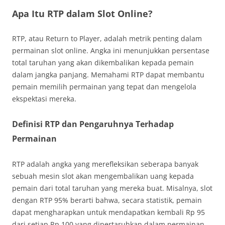
Apa Itu RTP dalam Slot Online?
RTP, atau Return to Player, adalah metrik penting dalam
permainan slot online. Angka ini menunjukkan persentase
total taruhan yang akan dikembalikan kepada pemain
dalam jangka panjang. Memahami RTP dapat membantu
pemain memilih permainan yang tepat dan mengelola
ekspektasi mereka.
Definisi RTP dan Pengaruhnya Terhadap
Permainan
RTP adalah angka yang merefleksikan seberapa banyak
sebuah mesin slot akan mengembalikan uang kepada
pemain dari total taruhan yang mereka buat. Misalnya, slot
dengan RTP 95% berarti bahwa, secara statistik, pemain
dapat mengharapkan untuk mendapatkan kembali Rp 95
dari setiap Rp 100 yang dipertaruhkan dalam permainan