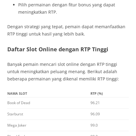
Pilih permainan dengan fitur bonus yang dapat
meningkatkan RTP.
Dengan strategi yang tepat, pemain dapat memanfaatkan
RTP tinggi untuk hasil yang lebih baik.
Daftar Slot Online dengan RTP Tinggi
Banyak pemain mencari slot online dengan RTP tinggi
untuk meningkatkan peluang menang. Berikut adalah
beberapa permainan yang dikenal memiliki RTP tinggi:
NAMA SLOT
RTP (%)
Book of Dead
96.21
Starburst
96.09
Mega Joker
99.0