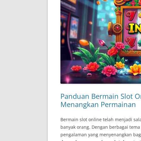
Panduan Bermain Slot O
Menangkan Permainan
Bermain slot online telah menjadi sal
banyak orang. Dengan berbagai tema 
pengalaman yang menyenangkan bag