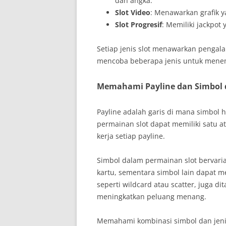
dan angka.
Slot Video
: Menawarkan grafik y
Slot Progresif
: Memiliki jackpo
Setiap jenis slot menawarkan penga
mencoba beberapa jenis untuk mene
Memahami Payline dan Simbol 
Payline adalah garis di mana simbol 
permainan slot dapat memiliki satu a
kerja setiap payline.
Simbol dalam permainan slot bervarias
kartu, sementara simbol lain dapat 
seperti wildcard atau scatter, juga 
meningkatkan peluang menang.
Memahami kombinasi simbol dan jenis