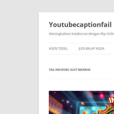
Youtubecaptionfail
Meningkatkan Kolaborasi dengan Rtp Onli
AGEN TOGEL
JUDI BALAP KUDA
TAG ARCHIVES:
SLOT MAXWIN