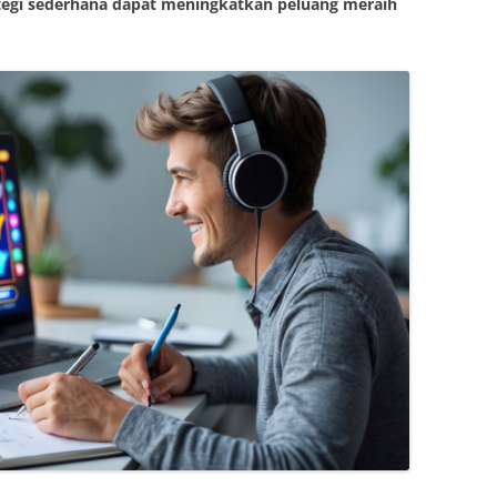
ategi sederhana dapat meningkatkan peluang meraih