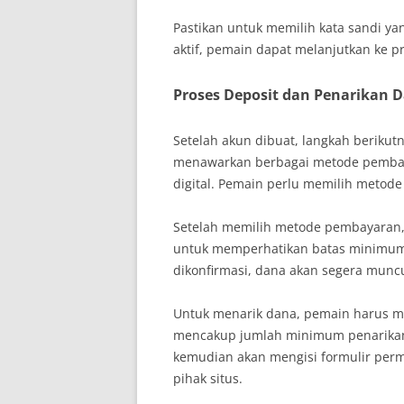
Pastikan untuk memilih kata sandi ya
aktif, pemain dapat melanjutkan ke pr
Proses Deposit dan Penarikan 
Setelah akun dibuat, langkah berikut
menawarkan berbagai metode pembayar
digital. Pemain perlu memilih metode
Setelah memilih metode pembayaran,
untuk memperhatikan batas minimum de
dikonfirmasi, dana akan segera munc
Untuk menarik dana, pemain harus me
mencakup jumlah minimum penarikan
kemudian akan mengisi formulir per
pihak situs.