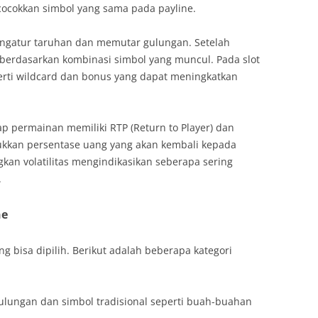
ocokkan simbol yang sama pada payline.
ngatur taruhan dan memutar gulungan. Setelah
 berdasarkan kombinasi simbol yang muncul. Pada slot
erti wildcard dan bonus yang dapat meningkatkan
 permainan memiliki RTP (Return to Player) dan
jukkan persentase uang yang akan kembali kepada
kan volatilitas mengindikasikan seberapa sering
.
ne
ng bisa dipilih. Berikut adalah beberapa kategori
ulungan dan simbol tradisional seperti buah-buahan