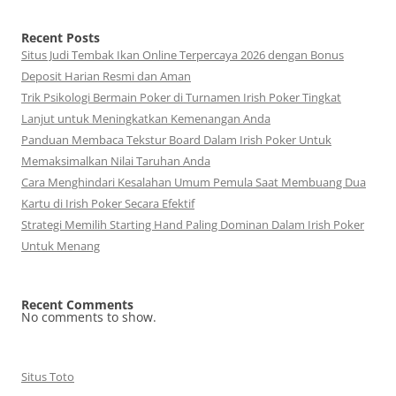
Recent Posts
Situs Judi Tembak Ikan Online Terpercaya 2026 dengan Bonus
Deposit Harian Resmi dan Aman
Trik Psikologi Bermain Poker di Turnamen Irish Poker Tingkat
Lanjut untuk Meningkatkan Kemenangan Anda
Panduan Membaca Tekstur Board Dalam Irish Poker Untuk
Memaksimalkan Nilai Taruhan Anda
Cara Menghindari Kesalahan Umum Pemula Saat Membuang Dua
Kartu di Irish Poker Secara Efektif
Strategi Memilih Starting Hand Paling Dominan Dalam Irish Poker
Untuk Menang
Recent Comments
No comments to show.
Situs Toto