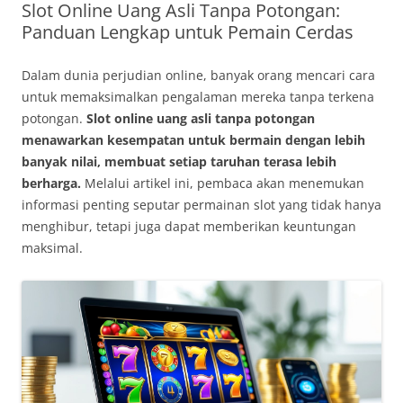
Slot Online Uang Asli Tanpa Potongan:
Panduan Lengkap untuk Pemain Cerdas
Dalam dunia perjudian online, banyak orang mencari cara
untuk memaksimalkan pengalaman mereka tanpa terkena
potongan.
Slot online uang asli tanpa potongan
menawarkan kesempatan untuk bermain dengan lebih
banyak nilai, membuat setiap taruhan terasa lebih
berharga.
Melalui artikel ini, pembaca akan menemukan
informasi penting seputar permainan slot yang tidak hanya
menghibur, tetapi juga dapat memberikan keuntungan
maksimal.