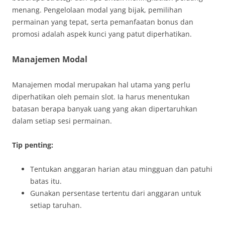
menang. Pengelolaan modal yang bijak, pemilihan
permainan yang tepat, serta pemanfaatan bonus dan
promosi adalah aspek kunci yang patut diperhatikan.
Manajemen Modal
Manajemen modal merupakan hal utama yang perlu
diperhatikan oleh pemain slot. Ia harus menentukan
batasan berapa banyak uang yang akan dipertaruhkan
dalam setiap sesi permainan.
Tip penting:
Tentukan anggaran harian atau mingguan dan patuhi
batas itu.
Gunakan persentase tertentu dari anggaran untuk
setiap taruhan.