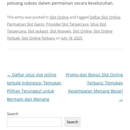
peluang sukses dalam permainan secara keseluruhan.
This entry was posted in
Slot Online
and tagged
Daftar Slot Online
,
Permainan Slot Gacor
,
Provider Slot Terpercaya
,
Situs Slot
Terpercaya
,
Slot Jackpot
,
Slot Maxwin
,
Slot Online
,
Slot Online
Terbaik
,
Slot Online Terbaru
on
July 18, 2025
.
Post
←
Daftar situs slot online
Promo dan Bonus Slot Online
navigation
terbaik Indonesia: Temukan
Terbaru: Temukan
Pilihan Terunggul untuk
Kesempatan Menang Besar!
Bermain dan Menang
→
Search
Search