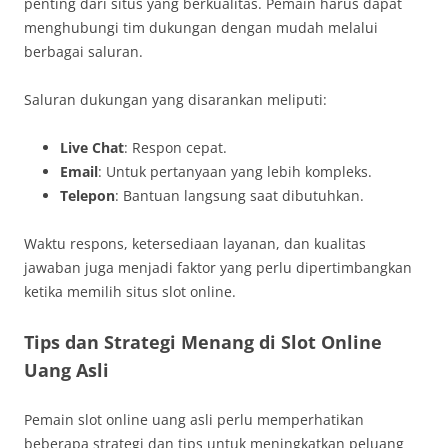
penting dari situs yang berkualitas. Pemain harus dapat
menghubungi tim dukungan dengan mudah melalui
berbagai saluran.
Saluran dukungan yang disarankan meliputi:
Live Chat
: Respon cepat.
Email
: Untuk pertanyaan yang lebih kompleks.
Telepon
: Bantuan langsung saat dibutuhkan.
Waktu respons, ketersediaan layanan, dan kualitas
jawaban juga menjadi faktor yang perlu dipertimbangkan
ketika memilih situs slot online.
Tips dan Strategi Menang di Slot Online
Uang Asli
Pemain slot online uang asli perlu memperhatikan
beberapa strategi dan tips untuk meningkatkan peluang