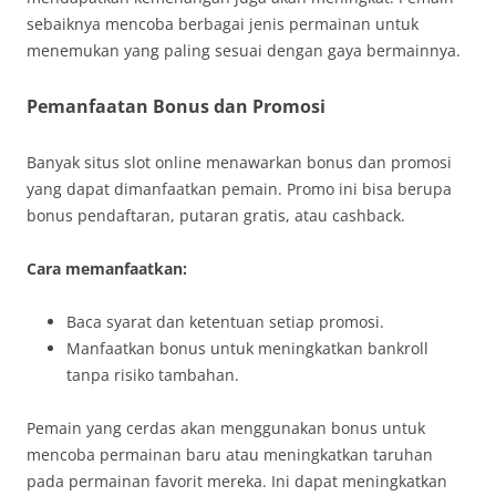
sebaiknya mencoba berbagai jenis permainan untuk
menemukan yang paling sesuai dengan gaya bermainnya.
Pemanfaatan Bonus dan Promosi
Banyak situs slot online menawarkan bonus dan promosi
yang dapat dimanfaatkan pemain. Promo ini bisa berupa
bonus pendaftaran, putaran gratis, atau cashback.
Cara memanfaatkan:
Baca syarat dan ketentuan setiap promosi.
Manfaatkan bonus untuk meningkatkan bankroll
tanpa risiko tambahan.
Pemain yang cerdas akan menggunakan bonus untuk
mencoba permainan baru atau meningkatkan taruhan
pada permainan favorit mereka. Ini dapat meningkatkan