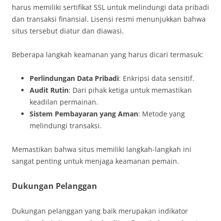
harus memiliki sertifikat SSL untuk melindungi data pribadi
dan transaksi finansial. Lisensi resmi menunjukkan bahwa
situs tersebut diatur dan diawasi.
Beberapa langkah keamanan yang harus dicari termasuk:
Perlindungan Data Pribadi
: Enkripsi data sensitif.
Audit Rutin
: Dari pihak ketiga untuk memastikan
keadilan permainan.
Sistem Pembayaran yang Aman
: Metode yang
melindungi transaksi.
Memastikan bahwa situs memiliki langkah-langkah ini
sangat penting untuk menjaga keamanan pemain.
Dukungan Pelanggan
Dukungan pelanggan yang baik merupakan indikator