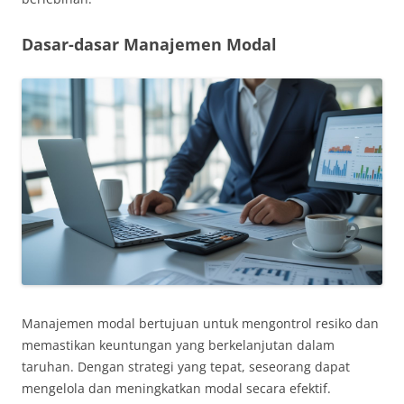
Dasar-dasar Manajemen Modal
Manajemen modal bertujuan untuk mengontrol resiko dan
memastikan keuntungan yang berkelanjutan dalam
taruhan. Dengan strategi yang tepat, seseorang dapat
mengelola dan meningkatkan modal secara efektif.