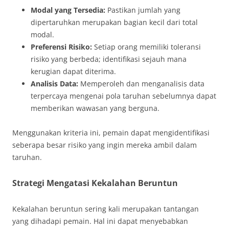
Modal yang Tersedia:
Pastikan jumlah yang
dipertaruhkan merupakan bagian kecil dari total
modal.
Preferensi Risiko:
Setiap orang memiliki toleransi
risiko yang berbeda; identifikasi sejauh mana
kerugian dapat diterima.
Analisis Data:
Memperoleh dan menganalisis data
terpercaya mengenai pola taruhan sebelumnya dapat
memberikan wawasan yang berguna.
Menggunakan kriteria ini, pemain dapat mengidentifikasi
seberapa besar risiko yang ingin mereka ambil dalam
taruhan.
Strategi Mengatasi Kekalahan Beruntun
Kekalahan beruntun sering kali merupakan tantangan
yang dihadapi pemain. Hal ini dapat menyebabkan