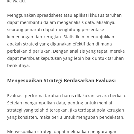
ke waktu.
Menggunakan spreadsheet atau aplikasi khusus taruhan
dapat membantu dalam menganalisis data. Misalnya,
seorang penaruh dapat menghitung persentase
kemenangan dan kerugian. Statistik ini menunjukkan
apakah strategi yang digunakan efektif dan di mana
perbaikan diperlukan. Dengan analisis yang tepat, mereka
dapat membuat keputusan yang lebih baik untuk taruhan
berikutnya.
Menyesuaikan Strategi Berdasarkan Evaluasi
Evaluasi performa taruhan harus dilakukan secara berkala.
Setelah mengumpulkan data, penting untuk menilai
strategi yang telah diterapkan. Jika terdapat pola kerugian
yang konsisten, maka perlu untuk mengubah pendekatan.
Menyesuaikan strategi dapat melibatkan pengurangan